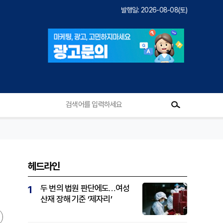
발행일: 2026-08-08(토)
헤드라인
두 번의 법원 판단에도…여성
1
산재 장해 기준 ‘제자리’