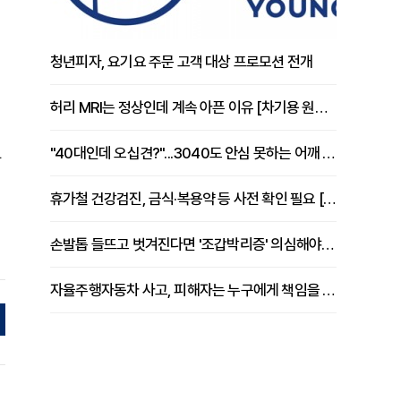
청년피자, 요기요 주문 고객 대상 프로모션 전개
허리 MRI는 정상인데 계속 아픈 이유 [차기용 원장 칼럼]
"40대인데 오십견?"...3040도 안심 못하는 어깨 유착성 관절낭염
과
휴가철 건강검진, 금식·복용약 등 사전 확인 필요 [정도감 원장 칼럼]
손발톱 들뜨고 벗겨진다면 '조갑박리증' 의심해야 [김철윤 원장 칼럼]
자율주행자동차 사고, 피해자는 누구에게 책임을 물을 수 있을까