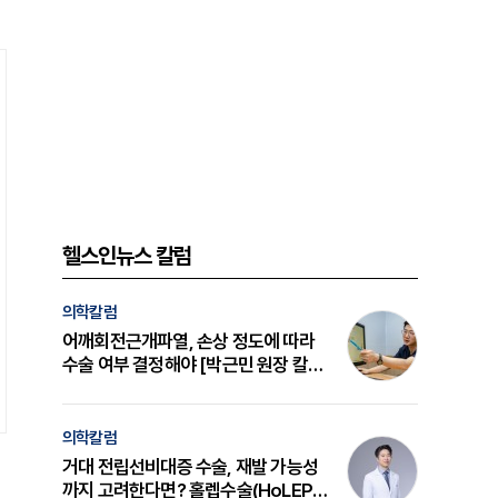
헬스인뉴스 칼럼
의학칼럼
어깨회전근개파열, 손상 정도에 따라
수술 여부 결정해야 [박근민 원장 칼
럼]
의학칼럼
거대 전립선비대증 수술, 재발 가능성
까지 고려한다면? 홀렙수술(HoLEP)