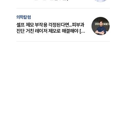
의 원리와 선택 기준 [길건 원장 칼럼]
의학칼럼
셀프 제모 부작용 걱정된다면...피부과
진단 거친 레이저 제모로 해결해야 [변
준석 원장 칼럼]