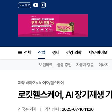
기사제보
로킷헬스케어, AI 장기재생 기
전체
산업
경제
건강·의학
제약·바이오
보건의료
금융·증권
자동차·항공
에너지
제약·바이오 > 바이오/헬스케어
로킷헬스케어, AI 장기재생 
김국주 기자
기사입력 :
2025-07-16 11:26