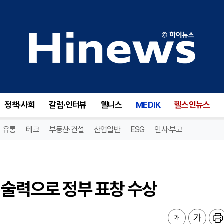
술력으로 정부 표창 수상
정책·사회
칼럼·인터뷰
웰니스
MEDIK
헬스인뉴스
유통
테크
부동산·건설
산업일반
ESG
인사·부고
기술력으로 정부 표창 수상