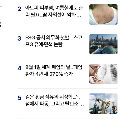
아토피 피부염, 여름철에도 관
2
리 필요...땀·자외선이 악화 요
인
을
ESG 공시 의무화 첫발…스코
3
프3 유예·면책 논란
생
8월 1일 세계 폐암의 날...폐암
4
환자 4년 새 27.9% 증가
검은 황금 석유의 지정학...독
5
점에서 파동, 그리고 탈탄소 패
권까지