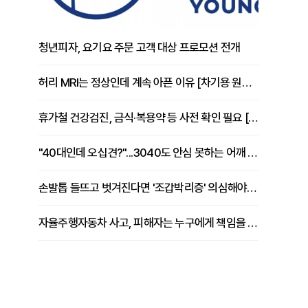
청년피자, 요기요 주문 고객 대상 프로모션 전개
허리 MRI는 정상인데 계속 아픈 이유 [차기용 원장 칼럼]
휴가철 건강검진, 금식·복용약 등 사전 확인 필요 [정도감 원장 칼럼]
"40대인데 오십견?"...3040도 안심 못하는 어깨 유착성 관절낭염
손발톱 들뜨고 벗겨진다면 '조갑박리증' 의심해야 [김철윤 원장 칼럼]
자율주행자동차 사고, 피해자는 누구에게 책임을 물을 수 있을까