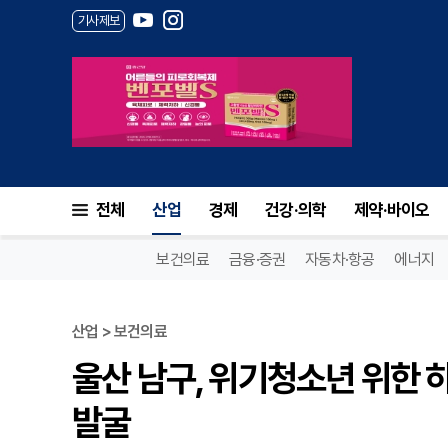
기사제보
울산 남구, 위기청소년 위한 하
전체
산업
경제
건강·의학
제약·바이오
보건의료
금융·증권
자동차·항공
에너지
산업 > 보건의료
울산 남구, 위기청소년 위한 
발굴