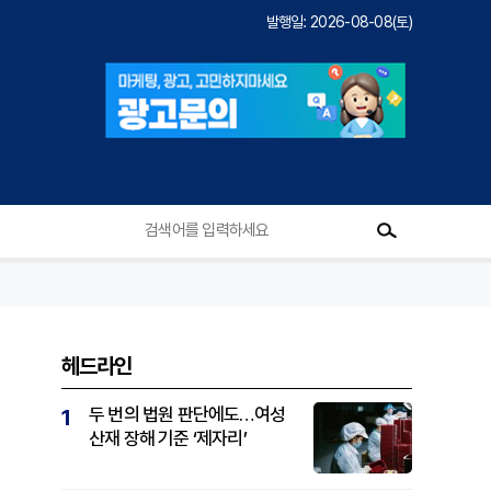
발행일: 2026-08-08(토)
헤드라인
두 번의 법원 판단에도…여성
1
산재 장해 기준 ‘제자리’