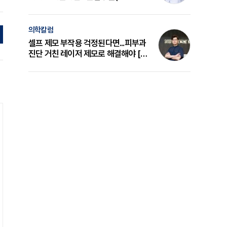
의 원리와 선택 기준 [길건 원장 칼럼]
의학칼럼
셀프 제모 부작용 걱정된다면...피부과
진단 거친 레이저 제모로 해결해야 [변
준석 원장 칼럼]