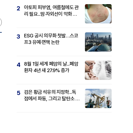
아토피 피부염, 여름철에도 관
2
리 필요...땀·자외선이 악화 요
인
ESG 공시 의무화 첫발…스코
3
프3 유예·면책 논란
8월 1일 세계 폐암의 날...폐암
4
환자 4년 새 27.9% 증가
검은 황금 석유의 지정학...독
5
점에서 파동, 그리고 탈탄소 패
권까지