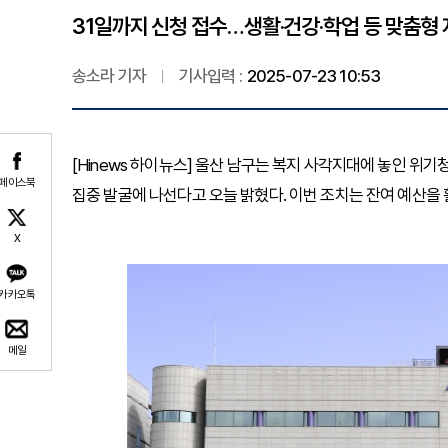
31일까지 신청 접수…생활·건강·학업 등 맞춤형
송소라 기자
기사입력 :
2025-07-23 10:53
[Hinews 하이뉴스] 울산 남구는 복지 사각지대에 놓인 위기
페이스북
집중 발굴에 나선다고 오늘 밝혔다. 이번 조치는 잔여 예산을
X
카카오톡
메일