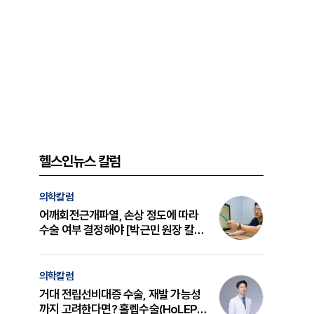
헬스인뉴스 칼럼
의학칼럼
어깨회전근개파열, 손상 정도에 따라
수술 여부 결정해야 [박근민 원장 칼
럼]
의학칼럼
거대 전립선비대증 수술, 재발 가능성
까지 고려한다면? 홀렙수술(HoLEP)