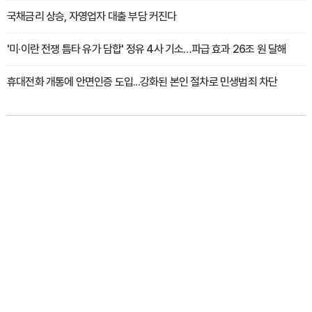
국채금리 상승, 자영업자 대출 부담 커진다
'미·이란 전쟁 틈타 유가 담합' 정유 4사 기소…파급 효과 26조 원 달해
휴대전화 개통에 안면인증 도입...강화된 본인 절차로 민생범죄 차단