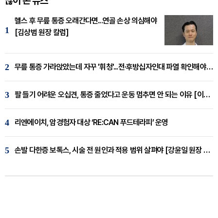
많이 본 뉴스
헬스 후 무릎 통증 오래간다면...연골 손상 의심해야
1
[김상범 원장 칼럼]
2
무릎 통증 가라앉았는데 자꾸 '휘청'...전·후방십자인대 파열 확인해야 [곽우경 원장 칼럼]
3
팔 들기 어려운 오십견, 통증 줄었다고 운동 멈추면 안 되는 이유 [이병욱 원장 칼럼]
4
리엔에이치, 암경험자 대상 ‘RE:CAN 푸드테라피’ 운영
5
손발 다한증 보톡스, 시술 전 원인과 적용 범위 살펴야 [강윤일 원장 칼럼]