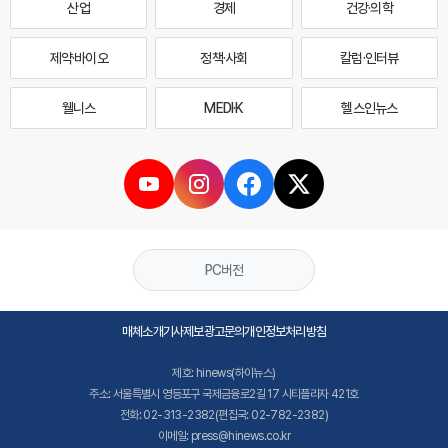
산업
경제
건강·의학
제약·바이오
정책·사회
칼럼·인터뷰
웰니스
MEDI·K
헬스인뉴스
PC버전
매체소개
기사제보
광고문의
개인정보처리방침
제호: hinews(하이뉴스)
주소: 서울특별시 영등포구 국제금융로2길 17 시티플라자 421호
전화: 02-313-2382(편집국: 02-782-2382)
이메일: press@hinews.co.kr