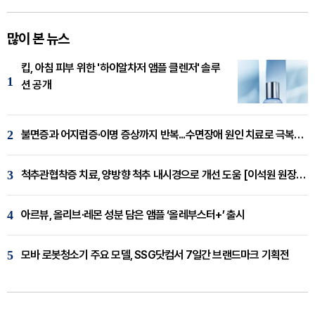
많이 본 뉴스
킵, 아침 피부 위한 '하이알차저 앰플 클렌저' 솔루
1
션 공개
2
불면증과 어지럼증·이명 증상까지 반복...수면장애 원인 치료로 극복해야
3
척추관협착증 치료, 양방향 척추 내시경으로 개선 도움 [이석원 원장 칼럼]
4
아르뷰, 올리브·레몬 성분 담은 앰플 ‘올레부스터+’ 출시
5
모바 로봇청소기 주요 모델, SSG닷컴서 7일간 브랜드마크 기획전