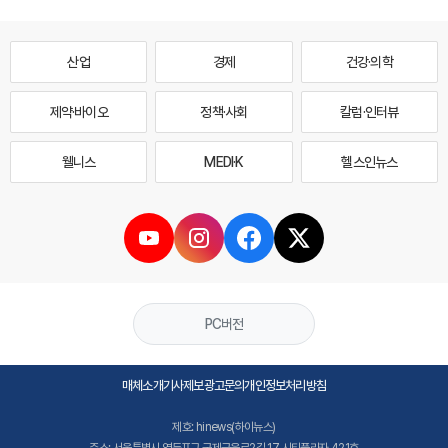
산업
경제
건강·의학
제약·바이오
정책·사회
칼럼·인터뷰
웰니스
MEDI·K
헬스인뉴스
PC버전
매체소개
기사제보
광고문의
개인정보처리방침
제호: hinews(하이뉴스)