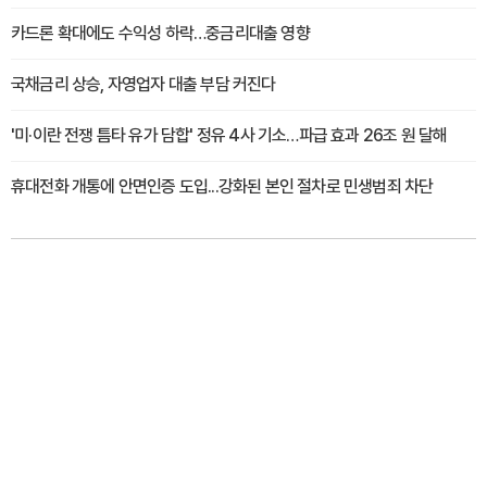
카드론 확대에도 수익성 하락…중금리대출 영향
국채금리 상승, 자영업자 대출 부담 커진다
'미·이란 전쟁 틈타 유가 담합' 정유 4사 기소…파급 효과 26조 원 달해
휴대전화 개통에 안면인증 도입...강화된 본인 절차로 민생범죄 차단