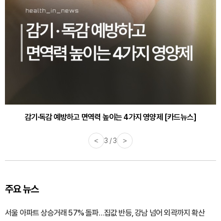
감기·독감 예방하고 면역력 높이는 4가지 영양제 [카드뉴스]
<
3 / 3
>
주요 뉴스
서울 아파트 상승거래 57% 돌파…집값 반등, 강남 넘어 외곽까지 확산