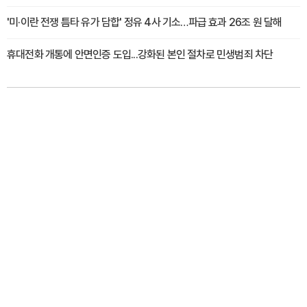
'미·이란 전쟁 틈타 유가 담합' 정유 4사 기소…파급 효과 26조 원 달해
휴대전화 개통에 안면인증 도입...강화된 본인 절차로 민생범죄 차단