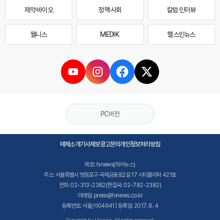
제약·바이오
정책·사회
칼럼·인터뷰
웰니스
MEDI·K
헬스인뉴스
PC버전
매체소개
기사제보
광고문의
개인정보처리방침
제호: hinews(하이뉴스)
주소: 서울특별시 영등포구 국제금융로2길 17 시티플라자 421호
전화: 02-313-2382(편집국: 02-782-2382)
이메일: press@hinews.co.kr
등록번호: 서울,아04641 | 등록일: 2017. 8. 4