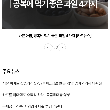
30대부터 유병률 2배...여자에게 꼭 필요한 검사는? [카드뉴스]
바쁜 아침, 공복에 먹기 좋은 과일 4가지 [카드뉴스]
<
1 / 3
>
주요 뉴스
서울 아파트 상승거래 57% 돌파…집값 반등, 강남 넘어 외곽까지 확산
카드론 확대에도 수익성 하락…중금리대출 영향
국채금리 상승, 자영업자 대출 부담 커진다