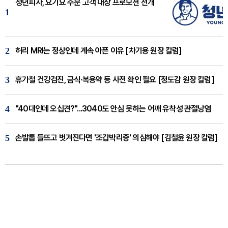
청년피자, 요기요 주문 고객 대상 프로모션 전개
1
2
허리 MRI는 정상인데 계속 아픈 이유 [차기용 원장 칼럼]
3
휴가철 건강검진, 금식·복용약 등 사전 확인 필요 [정도감 원장 칼럼]
4
"40대인데 오십견?"...3040도 안심 못하는 어깨 유착성 관절낭염
5
손발톱 들뜨고 벗겨진다면 '조갑박리증' 의심해야 [김철윤 원장 칼럼]