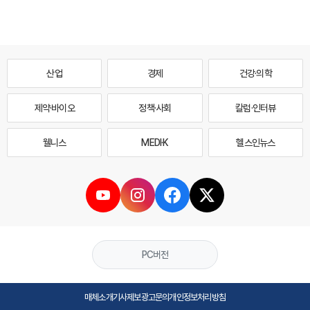
산업
경제
건강·의학
제약·바이오
정책·사회
칼럼·인터뷰
웰니스
MEDI·K
헬스인뉴스
PC버전
매체소개
기사제보
광고문의
개인정보처리방침