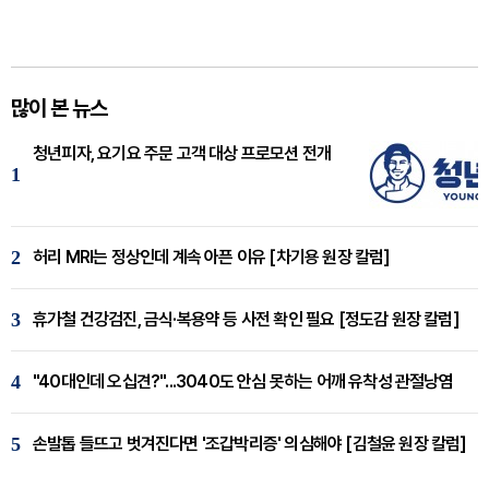
많이 본 뉴스
청년피자, 요기요 주문 고객 대상 프로모션 전개
1
2
허리 MRI는 정상인데 계속 아픈 이유 [차기용 원장 칼럼]
3
휴가철 건강검진, 금식·복용약 등 사전 확인 필요 [정도감 원장 칼럼]
4
"40대인데 오십견?"...3040도 안심 못하는 어깨 유착성 관절낭염
5
손발톱 들뜨고 벗겨진다면 '조갑박리증' 의심해야 [김철윤 원장 칼럼]