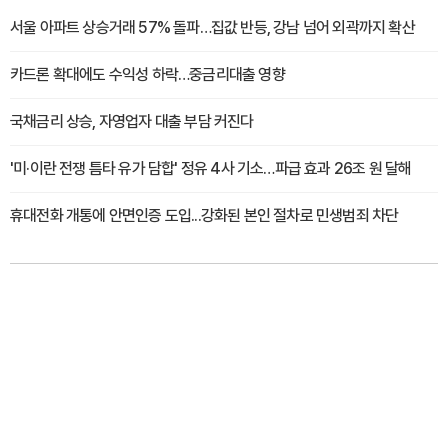
서울 아파트 상승거래 57% 돌파…집값 반등, 강남 넘어 외곽까지 확산
카드론 확대에도 수익성 하락…중금리대출 영향
국채금리 상승, 자영업자 대출 부담 커진다
'미·이란 전쟁 틈타 유가 담합' 정유 4사 기소…파급 효과 26조 원 달해
휴대전화 개통에 안면인증 도입...강화된 본인 절차로 민생범죄 차단