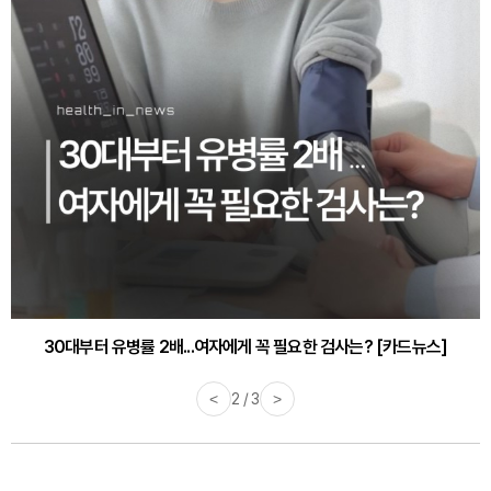
30대부터 유병률 2배...여자에게 꼭 필요한 검사는? [카드뉴스]
감기·독감 예방하고 면역력 높이는 4가지 영양제 [카드뉴스]
<
2 / 3
>