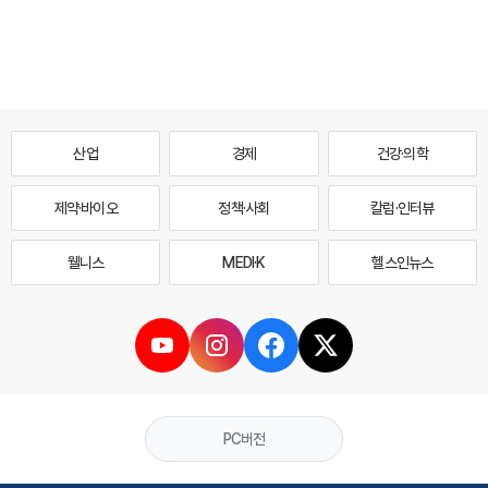
산업
경제
건강·의학
제약·바이오
정책·사회
칼럼·인터뷰
웰니스
MEDI·K
헬스인뉴스
PC버전