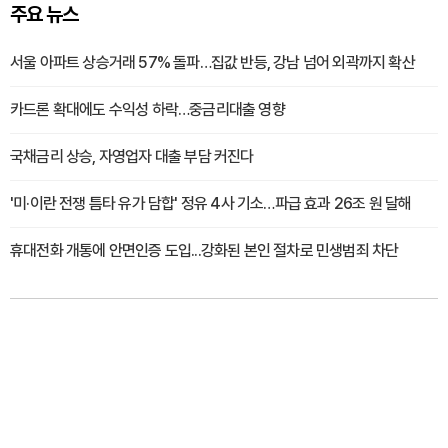
주요 뉴스
서울 아파트 상승거래 57% 돌파…집값 반등, 강남 넘어 외곽까지 확산
카드론 확대에도 수익성 하락…중금리대출 영향
국채금리 상승, 자영업자 대출 부담 커진다
'미·이란 전쟁 틈타 유가 담합' 정유 4사 기소…파급 효과 26조 원 달해
휴대전화 개통에 안면인증 도입...강화된 본인 절차로 민생범죄 차단