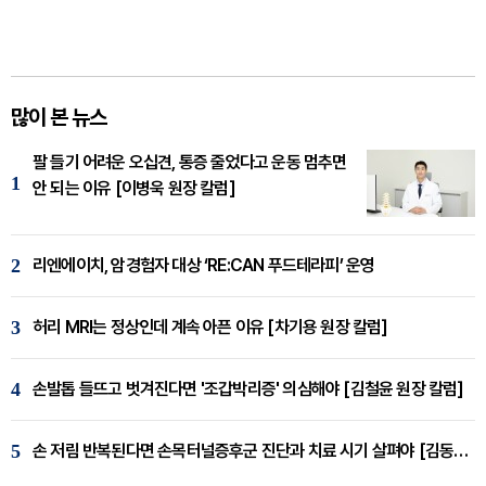
많이 본 뉴스
팔 들기 어려운 오십견, 통증 줄었다고 운동 멈추면
1
안 되는 이유 [이병욱 원장 칼럼]
2
리엔에이치, 암경험자 대상 ‘RE:CAN 푸드테라피’ 운영
3
허리 MRI는 정상인데 계속 아픈 이유 [차기용 원장 칼럼]
4
손발톱 들뜨고 벗겨진다면 '조갑박리증' 의심해야 [김철윤 원장 칼럼]
5
손 저림 반복된다면 손목터널증후군 진단과 치료 시기 살펴야 [김동현 원장 칼럼]