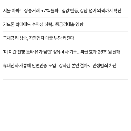
서울 아파트 상승거래 57% 돌파…집값 반등, 강남 넘어 외곽까지 확산
카드론 확대에도 수익성 하락…중금리대출 영향
국채금리 상승, 자영업자 대출 부담 커진다
'미·이란 전쟁 틈타 유가 담합' 정유 4사 기소…파급 효과 26조 원 달해
휴대전화 개통에 안면인증 도입...강화된 본인 절차로 민생범죄 차단