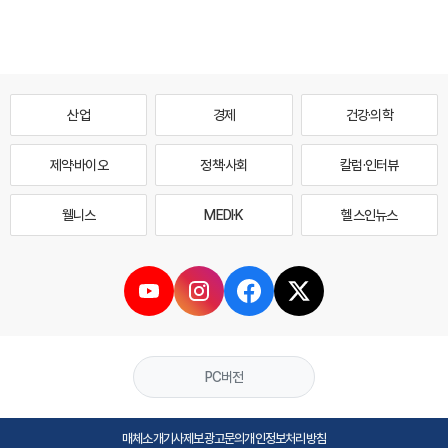
산업
경제
건강·의학
제약·바이오
정책·사회
칼럼·인터뷰
웰니스
MEDI·K
헬스인뉴스
PC버전
매체소개
기사제보
광고문의
개인정보처리방침