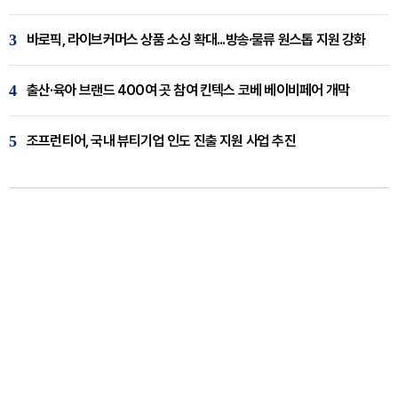
3
바로픽, 라이브커머스 상품 소싱 확대...방송·물류 원스톱 지원 강화
4
출산·육아 브랜드 400여 곳 참여 킨텍스 코베 베이비페어 개막
5
조프런티어, 국내 뷰티기업 인도 진출 지원 사업 추진