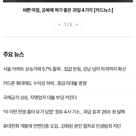
30대부터 유병률 2배...여자에게 꼭 필요한 검사는? [카드뉴스]
바쁜 아침, 공복에 먹기 좋은 과일 4가지 [카드뉴스]
<
1 / 3
>
주요 뉴스
서울 아파트 상승거래 57% 돌파…집값 반등, 강남 넘어 외곽까지 확산
카드론 확대에도 수익성 하락…중금리대출 영향
국채금리 상승, 자영업자 대출 부담 커진다
'미·이란 전쟁 틈타 유가 담합' 정유 4사 기소…파급 효과 26조 원 달해
휴대전화 개통에 안면인증 도입...강화된 본인 절차로 민생범죄 차단