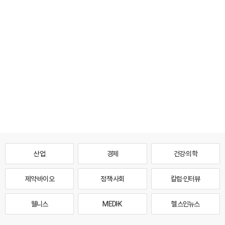
산업
경제
건강·의학
제약·바이오
정책·사회
칼럼·인터뷰
웰니스
MEDI·K
헬스인뉴스