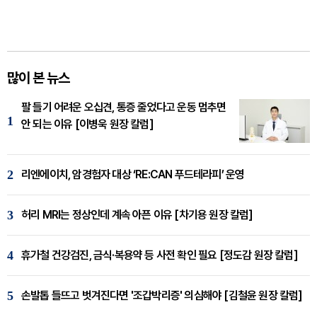
많이 본 뉴스
팔 들기 어려운 오십견, 통증 줄었다고 운동 멈추면
1
안 되는 이유 [이병욱 원장 칼럼]
2
리엔에이치, 암경험자 대상 ‘RE:CAN 푸드테라피’ 운영
3
허리 MRI는 정상인데 계속 아픈 이유 [차기용 원장 칼럼]
4
휴가철 건강검진, 금식·복용약 등 사전 확인 필요 [정도감 원장 칼럼]
5
손발톱 들뜨고 벗겨진다면 '조갑박리증' 의심해야 [김철윤 원장 칼럼]