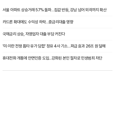
서울 아파트 상승거래 57% 돌파…집값 반등, 강남 넘어 외곽까지 확산
카드론 확대에도 수익성 하락…중금리대출 영향
국채금리 상승, 자영업자 대출 부담 커진다
'미·이란 전쟁 틈타 유가 담합' 정유 4사 기소…파급 효과 26조 원 달해
휴대전화 개통에 안면인증 도입...강화된 본인 절차로 민생범죄 차단