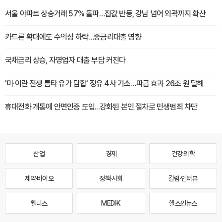
서울 아파트 상승거래 57% 돌파…집값 반등, 강남 넘어 외곽까지 확산
카드론 확대에도 수익성 하락…중금리대출 영향
국채금리 상승, 자영업자 대출 부담 커진다
'미·이란 전쟁 틈타 유가 담합' 정유 4사 기소…파급 효과 26조 원 달해
휴대전화 개통에 안면인증 도입...강화된 본인 절차로 민생범죄 차단
산업
경제
건강·의학
제약·바이오
정책·사회
칼럼·인터뷰
웰니스
MEDI·K
헬스인뉴스