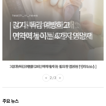
감기·독감 예방하고 면역력 높이는 4가지 영양제 [카드뉴스]
<
3 / 3
>
주요 뉴스