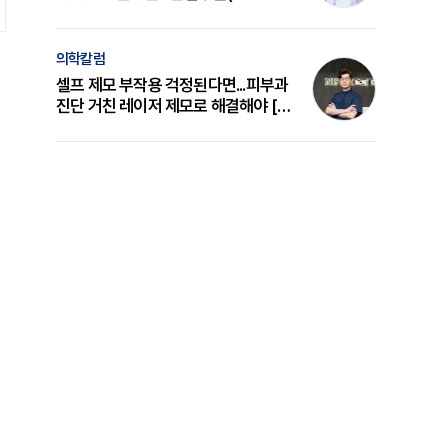
의 원리와 선택 기준 [길건 원장 칼럼]
의학칼럼
셀프 제모 부작용 걱정된다면...피부과
진단 거친 레이저 제모로 해결해야 [변
준석 원장 칼럼]