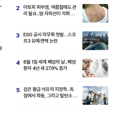
아토피 피부염, 여름철에도 관
2
리 필요...땀·자외선이 악화 요
인
ESG 공시 의무화 첫발…스코
3
프3 유예·면책 논란
해
8월 1일 세계 폐암의 날...폐암
4
환자 4년 새 27.9% 증가
검은 황금 석유의 지정학...독
5
점에서 파동, 그리고 탈탄소 패
권까지