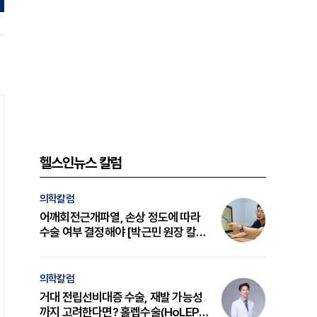
헬스인뉴스 칼럼
의학칼럼
어깨회전근개파열, 손상 정도에 따라
수술 여부 결정해야 [박근민 원장 칼
럼]
의학칼럼
거대 전립선비대증 수술, 재발 가능성
까지 고려한다면? 홀렙수술(HoLEP)