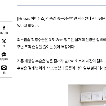
[Hinews 하이뉴스] 김종열 좋은삼선병원 척추센터 센터장
있다고 밝혔다.
페이스북
최소침습 척추수술은 0.5~3cm 정도만 절개해 신경을 압박
주변 조직 손상을 줄이는 것이 특징이다.
X
카카오톡
기존 개방형 수술은 넓은 절개가 필요해 회복에 시간이 걸리고
수술은 절개 범위가 작고, 출혈과 통증이 적어 일부 환자에게는
메일