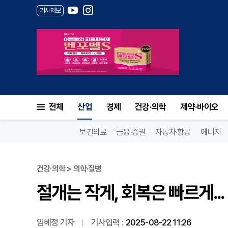
기사제보
절개는 작게, 회복은 빠르게...
전체
산업
경제
건강·의학
제약·바이오
보건의료
금융·증권
자동차·항공
에너지
건강·의학 > 의학·질병
절개는 작게, 회복은 빠르게..
임혜정 기자
기사입력 :
2025-08-22 11:26