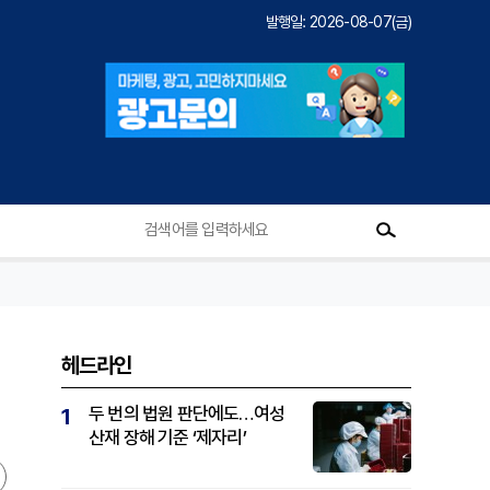
발행일: 2026-08-07(금)
헤드라인
두 번의 법원 판단에도…여성
1
산재 장해 기준 ‘제자리’