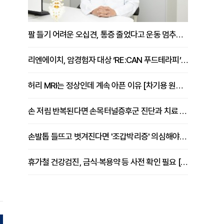
팔 들기 어려운 오십견, 통증 줄었다고 운동 멈추면 안 되는 이유 [이병욱 원장 칼럼]
리엔에이치, 암경험자 대상 ‘RE:CAN 푸드테라피’ 운영
허리 MRI는 정상인데 계속 아픈 이유 [차기용 원장 칼럼]
손 저림 반복된다면 손목터널증후군 진단과 치료 시기 살펴야 [김동현 원장 칼럼]
손발톱 들뜨고 벗겨진다면 '조갑박리증' 의심해야 [김철윤 원장 칼럼]
휴가철 건강검진, 금식·복용약 등 사전 확인 필요 [정도감 원장 칼럼]