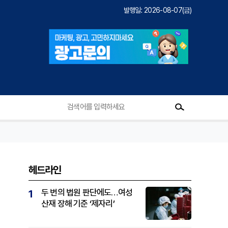
발행일: 2026-08-07(금)
헤드라인
두 번의 법원 판단에도…여성
1
산재 장해 기준 ‘제자리’