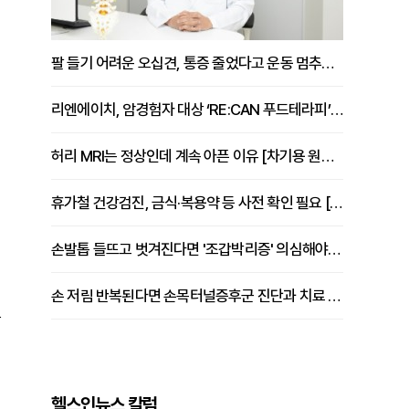
팔 들기 어려운 오십견, 통증 줄었다고 운동 멈추면 안 되는 이유 [이병욱 원장 칼럼]
리엔에이치, 암경험자 대상 ‘RE:CAN 푸드테라피’ 운영
허리 MRI는 정상인데 계속 아픈 이유 [차기용 원장 칼럼]
휴가철 건강검진, 금식·복용약 등 사전 확인 필요 [정도감 원장 칼럼]
손발톱 들뜨고 벗겨진다면 '조갑박리증' 의심해야 [김철윤 원장 칼럼]
손 저림 반복된다면 손목터널증후군 진단과 치료 시기 살펴야 [김동현 원장 칼럼]
동
헬스인뉴스 칼럼