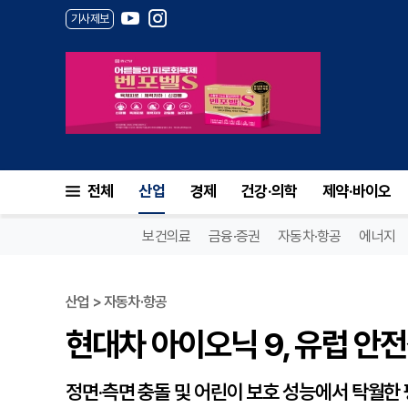
기사제보
현대차 아이오닉 9, 유럽 안전
전체
산업
경제
건강·의학
제약·바이오
보건의료
금융·증권
자동차·항공
에너지
산업 > 자동차·항공
현대차 아이오닉 9, 유럽 안전
정면·측면 충돌 및 어린이 보호 성능에서 탁월한