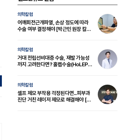
의학칼럼
어깨회전근개파열, 손상 정도에 따라
수술 여부 결정해야 [박근민 원장 칼
럼]
의학칼럼
거대 전립선비대증 수술, 재발 가능성
까지 고려한다면? 홀렙수술(HoLEP)
의 원리와 선택 기준 [길건 원장 칼럼]
의학칼럼
셀프 제모 부작용 걱정된다면...피부과
진단 거친 레이저 제모로 해결해야 [변
준석 원장 칼럼]