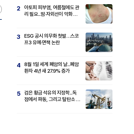
아토피 피부염, 여름철에도 관
2
리 필요...땀·자외선이 악화 요
인
ESG 공시 의무화 첫발…스코
3
프3 유예·면책 논란
8월 1일 세계 폐암의 날...폐암
4
환자 4년 새 27.9% 증가
검은 황금 석유의 지정학...독
5
점에서 파동, 그리고 탈탄소 패
권까지