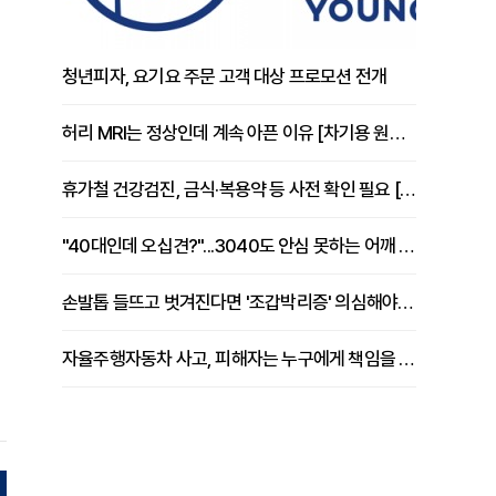
청년피자, 요기요 주문 고객 대상 프로모션 전개
허리 MRI는 정상인데 계속 아픈 이유 [차기용 원장 칼럼]
휴가철 건강검진, 금식·복용약 등 사전 확인 필요 [정도감 원장 칼럼]
"40대인데 오십견?"...3040도 안심 못하는 어깨 유착성 관절낭염
손발톱 들뜨고 벗겨진다면 '조갑박리증' 의심해야 [김철윤 원장 칼럼]
자율주행자동차 사고, 피해자는 누구에게 책임을 물을 수 있을까