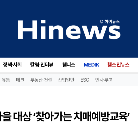
진안군, 11개 읍·면 90여 개 마을 대상 ‘찾아가는 치매예방교육’ 실시
정책·사회
칼럼·인터뷰
웰니스
MEDIK
헬스인뉴스
유통
테크
부동산·건설
산업일반
ESG
인사·부고
개 마을 대상 ‘찾아가는 치매예방교육’