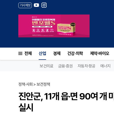
기사제보
전체
산업
경제
건강·의학
제약·바이오
보건의료
금융·증권
자동차·항공
에너지
정책·사회 > 보건정책
진안군, 11개 읍·면 90여 
실시