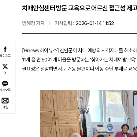
치매안심센터 방문 교육으로 어르신 접근성 제고
임혜정 기자
기사입력 :
2026-01-14 11:52
[Hinews 하이뉴스] 진안군이 치매 예방의 사각지대를 해소
페이스북
11개 읍·면 90여 개 마을을 방문하는 ‘찾아가는 치매예방교육
필요성은 절감하면서도 거동 불편이나 이동 수단 부재로 교육
X
카카오톡
메일