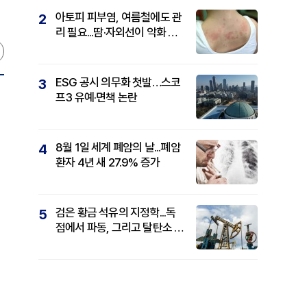
아토피 피부염, 여름철에도 관
2
리 필요...땀·자외선이 악화 요
인
ESG 공시 의무화 첫발…스코
3
프3 유예·면책 논란
8월 1일 세계 폐암의 날...폐암
4
환자 4년 새 27.9% 증가
검은 황금 석유의 지정학...독
5
점에서 파동, 그리고 탈탄소 패
권까지