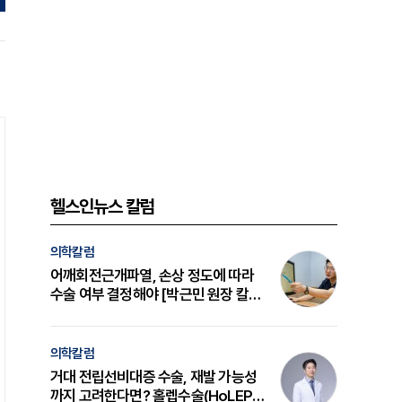
헬스인뉴스 칼럼
의학칼럼
어깨회전근개파열, 손상 정도에 따라
수술 여부 결정해야 [박근민 원장 칼
럼]
의학칼럼
거대 전립선비대증 수술, 재발 가능성
까지 고려한다면? 홀렙수술(HoLEP)