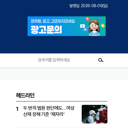
발행일: 2026-08-09(일)
헤드라인
두 번의 법원 판단에도…여성
1
산재 장해 기준 ‘제자리’