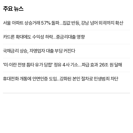
주요 뉴스
서울 아파트 상승거래 57% 돌파…집값 반등, 강남 넘어 외곽까지 확산
카드론 확대에도 수익성 하락…중금리대출 영향
국채금리 상승, 자영업자 대출 부담 커진다
'미·이란 전쟁 틈타 유가 담합' 정유 4사 기소…파급 효과 26조 원 달해
휴대전화 개통에 안면인증 도입...강화된 본인 절차로 민생범죄 차단