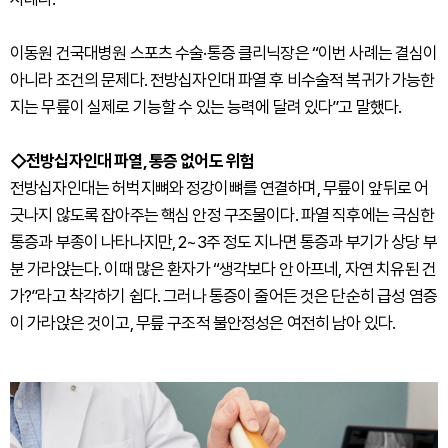
이동원 건국대병원 스포츠 수술·통증 클리닉장은 “이번 사례는 결심이
아니라 조건의 문제다. 전방십자인대 파열 후 비수술적 복귀가 가능한
지는 무릎이 실제로 기능할 수 있는 능력에 달려 있다”고 말했다.
◇전방십자인대 파열, 통증 없어도 위험
전방십자인대는 허벅지뼈와 정강이뼈를 연결하며, 무릎이 앞뒤로 어
긋나지 않도록 잡아주는 핵심 안정 구조물이다. 파열 직후에는 극심한
통증과 부종이 나타나지만, 2~3주 정도 지나면 통증과 부기가 상당 부
분 가라앉는다. 이때 많은 환자가 “생각보다 안 아프네, 자연 치유된 건
가?”라고 착각하기 쉽다. 그러나 통증이 줄어든 것은 단순히 급성 염증
이 가라앉은 것이고, 무릎 구조적 불안정성은 여전히 남아 있다.