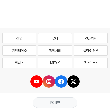
산업
경제
건강·의학
제약·바이오
정책·사회
칼럼·인터뷰
웰니스
MEDI·K
헬스인뉴스
PC버전