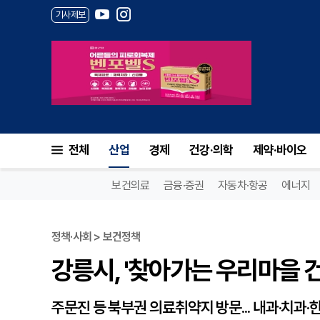
기사제보
강릉시, '찾아가는 우리마을 건
전체
산업
경제
건강·의학
제약·바이오
보건의료
금융·증권
자동차·항공
에너지
정책·사회 > 보건정책
강릉시, '찾아가는 우리마을 
주문진 등 북부권 의료취약지 방문... 내과·치과·