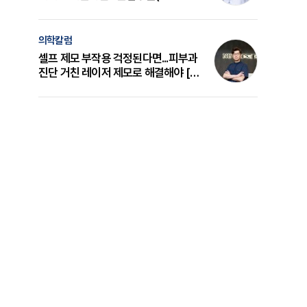
의 원리와 선택 기준 [길건 원장 칼럼]
의학칼럼
셀프 제모 부작용 걱정된다면...피부과
진단 거친 레이저 제모로 해결해야 [변
준석 원장 칼럼]