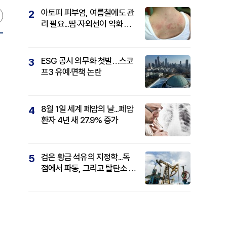
아토피 피부염, 여름철에도 관
2
리 필요...땀·자외선이 악화 요
인
ESG 공시 의무화 첫발…스코
3
프3 유예·면책 논란
8월 1일 세계 폐암의 날...폐암
4
환자 4년 새 27.9% 증가
검은 황금 석유의 지정학...독
5
점에서 파동, 그리고 탈탄소 패
권까지