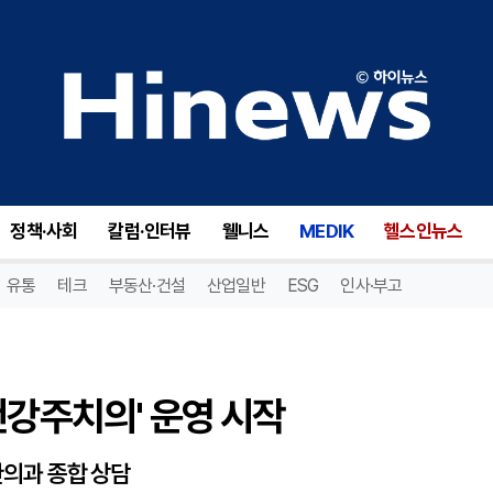
강주치의' 운영 시작
정책·사회
칼럼·인터뷰
웰니스
MEDIK
헬스인뉴스
유통
테크
부동산·건설
산업일반
ESG
인사·부고
건강주치의' 운영 시작
한의과 종합 상담