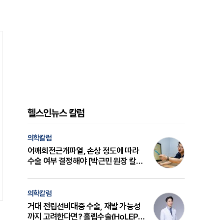
헬스인뉴스 칼럼
의학칼럼
어깨회전근개파열, 손상 정도에 따라
수술 여부 결정해야 [박근민 원장 칼
럼]
의학칼럼
거대 전립선비대증 수술, 재발 가능성
까지 고려한다면? 홀렙수술(HoLEP)