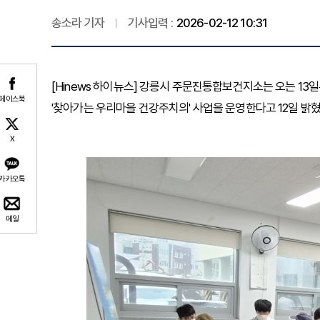
송소라 기자
기사입력 :
2026-02-12 10:31
[Hinews 하이뉴스] 강릉시 주문진통합보건지소는 오는 1
페이스북
'찾아가는 우리마을 건강주치의' 사업을 운영한다고 12일 밝혔
X
카카오톡
메일