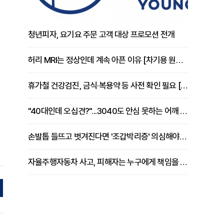
청년피자, 요기요 주문 고객 대상 프로모션 전개
허리 MRI는 정상인데 계속 아픈 이유 [차기용 원장 칼럼]
휴가철 건강검진, 금식·복용약 등 사전 확인 필요 [정도감 원장 칼럼]
"40대인데 오십견?"...3040도 안심 못하는 어깨 유착성 관절낭염
손발톱 들뜨고 벗겨진다면 '조갑박리증' 의심해야 [김철윤 원장 칼럼]
자율주행자동차 사고, 피해자는 누구에게 책임을 물을 수 있을까