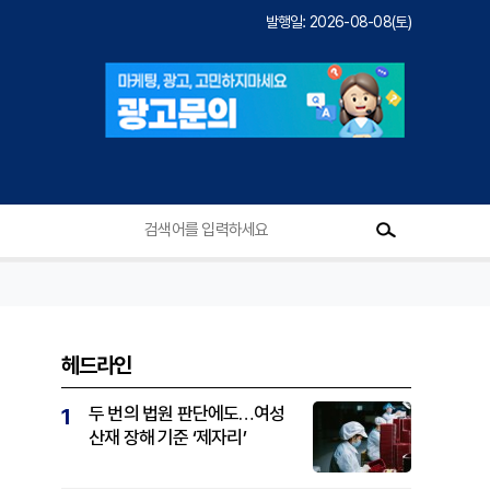
발행일: 2026-08-08(토)
헤드라인
두 번의 법원 판단에도…여성
1
산재 장해 기준 ‘제자리’