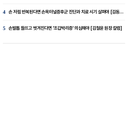
4
손 저림 반복된다면 손목터널증후군 진단과 치료 시기 살펴야 [김동현 원장 칼럼]
5
손발톱 들뜨고 벗겨진다면 '조갑박리증' 의심해야 [김철윤 원장 칼럼]