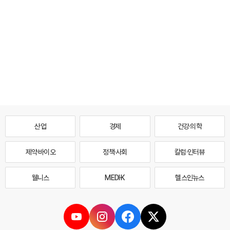
산업
경제
건강·의학
제약·바이오
정책·사회
칼럼·인터뷰
웰니스
MEDI·K
헬스인뉴스