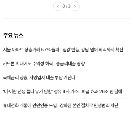
<
3 / 3
>
주요 뉴스
서울 아파트 상승거래 57% 돌파…집값 반등, 강남 넘어 외곽까지 확산
카드론 확대에도 수익성 하락…중금리대출 영향
국채금리 상승, 자영업자 대출 부담 커진다
'미·이란 전쟁 틈타 유가 담합' 정유 4사 기소…파급 효과 26조 원 달해
휴대전화 개통에 안면인증 도입...강화된 본인 절차로 민생범죄 차단