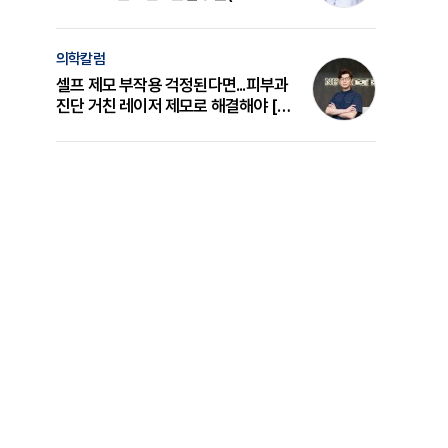
의 원리와 선택 기준 [길건 원장 칼럼]
의학칼럼
셀프 제모 부작용 걱정된다면...피부과
진단 거친 레이저 제모로 해결해야 [변
준석 원장 칼럼]