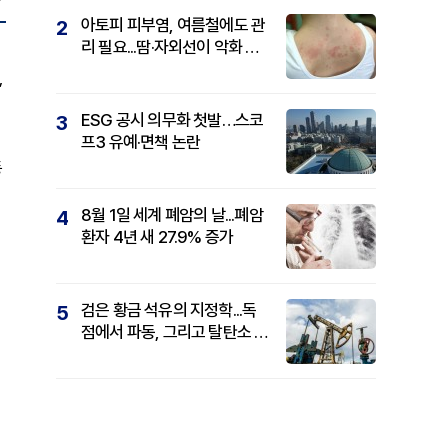
아토피 피부염, 여름철에도 관
2
리 필요...땀·자외선이 악화 요
인
,
ESG 공시 의무화 첫발…스코
3
프3 유예·면책 논란
등
8월 1일 세계 폐암의 날...폐암
4
환자 4년 새 27.9% 증가
검은 황금 석유의 지정학...독
5
점에서 파동, 그리고 탈탄소 패
권까지