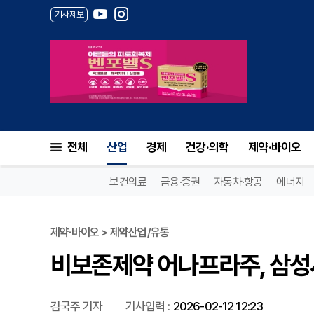
기사제보
비보존제약 어나프라주, 삼성서
전체
산업
경제
건강·의학
제약·바이오
보건의료
금융·증권
자동차·항공
에너지
제약·바이오 > 제약산업/유통
비보존제약 어나프라주, 삼성
김국주 기자
기사입력 :
2026-02-12 12:23