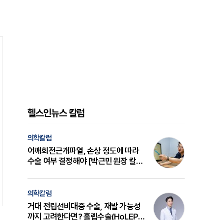
헬스인뉴스 칼럼
의학칼럼
어깨회전근개파열, 손상 정도에 따라
수술 여부 결정해야 [박근민 원장 칼
럼]
의학칼럼
거대 전립선비대증 수술, 재발 가능성
까지 고려한다면? 홀렙수술(HoLEP)