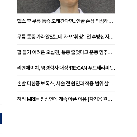
헬스 후 무릎 통증 오래간다면...연골 손상 의심해야 [김상범 원장 칼럼]
무릎 통증 가라앉았는데 자꾸 '휘청'...전·후방십자인대 파열 확인해야 [곽우경 원장 칼럼]
팔 들기 어려운 오십견, 통증 줄었다고 운동 멈추면 안 되는 이유 [이병욱 원장 칼럼]
리엔에이치, 암경험자 대상 ‘RE:CAN 푸드테라피’ 운영
손발 다한증 보톡스, 시술 전 원인과 적용 범위 살펴야 [강윤일 원장 칼럼]
허리 MRI는 정상인데 계속 아픈 이유 [차기용 원장 칼럼]