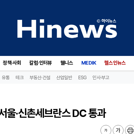
울·신촌세브란스 DC 통과
정책·사회
칼럼·인터뷰
웰니스
MEDIK
헬스인뉴스
유통
테크
부동산·건설
산업일반
ESG
인사·부고
서울·신촌세브란스 DC 통과