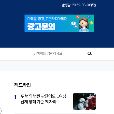
발행일: 2026-08-06(목)
헤드라인
두 번의 법원 판단에도…여성
1
산재 장해 기준 ‘제자리’