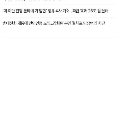
'미·이란 전쟁 틈타 유가 담합' 정유 4사 기소…파급 효과 26조 원 달해
휴대전화 개통에 안면인증 도입...강화된 본인 절차로 민생범죄 차단