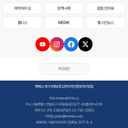
제약·바이오
정책·사회
칼럼·인터뷰
웰니스
MEDI·K
헬스인뉴스
PC버전
매체소개
기사제보
광고문의
개인정보처리방침
제호: hinews(하이뉴스)
주소: 서울특별시 영등포구 국제금융로2길 17 시티플라자 421호
전화: 02-313-2382(편집국: 02-782-2382)
이메일: press@hinews.co.kr
등록번호: 서울,아04641 | 등록일: 2017. 8. 4