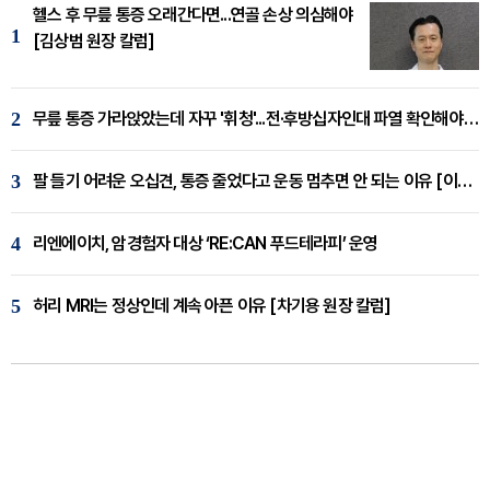
헬스 후 무릎 통증 오래간다면...연골 손상 의심해야
1
[김상범 원장 칼럼]
2
무릎 통증 가라앉았는데 자꾸 '휘청'...전·후방십자인대 파열 확인해야 [곽우경 원장 칼럼]
3
팔 들기 어려운 오십견, 통증 줄었다고 운동 멈추면 안 되는 이유 [이병욱 원장 칼럼]
4
리엔에이치, 암경험자 대상 ‘RE:CAN 푸드테라피’ 운영
5
허리 MRI는 정상인데 계속 아픈 이유 [차기용 원장 칼럼]