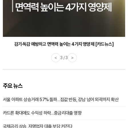
감기·독감 예방하고 면역력 높이는 4가지 영양제 [카드뉴스]
<
3 / 3
>
주요 뉴스
서울 아파트 상승거래 57% 돌파…집값 반등, 강남 넘어 외곽까지 확산
카드론 확대에도 수익성 하락…중금리대출 영향
국채금리 상승, 자영업자 대출 부담 커진다