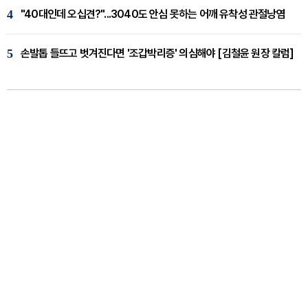
4
"40대인데 오십견?"...3040도 안심 못하는 어깨 유착성 관절낭염
5
손발톱 들뜨고 벗겨진다면 '조갑박리증' 의심해야 [김철윤 원장 칼럼]