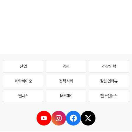
산업
경제
건강·의학
제약·바이오
정책·사회
칼럼·인터뷰
웰니스
MEDI·K
헬스인뉴스