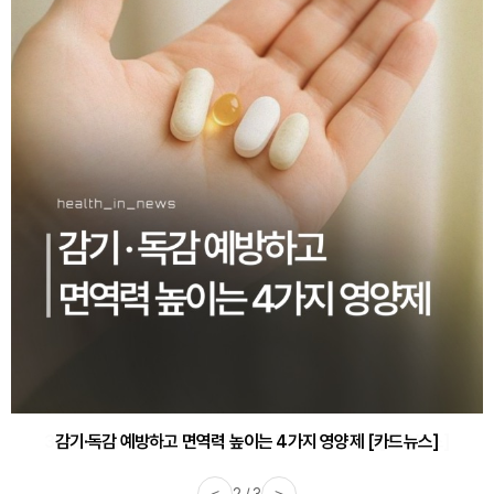
감기·독감 예방하고 면역력 높이는 4가지 영양제 [카드뉴스]
<
3 / 3
>