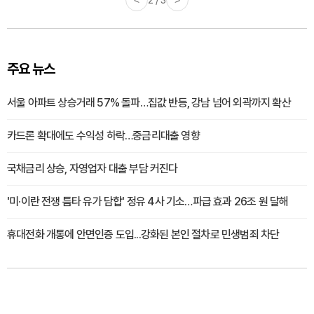
주요 뉴스
서울 아파트 상승거래 57% 돌파…집값 반등, 강남 넘어 외곽까지 확산
카드론 확대에도 수익성 하락…중금리대출 영향
국채금리 상승, 자영업자 대출 부담 커진다
'미·이란 전쟁 틈타 유가 담합' 정유 4사 기소…파급 효과 26조 원 달해
휴대전화 개통에 안면인증 도입...강화된 본인 절차로 민생범죄 차단