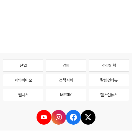
산업
경제
건강·의학
제약·바이오
정책·사회
칼럼·인터뷰
웰니스
MEDI·K
헬스인뉴스