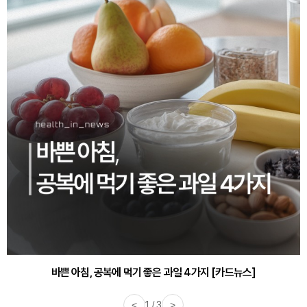
바쁜 아침, 공복에 먹기 좋은 과일 4가지 [카드뉴스]
<
1 / 3
>