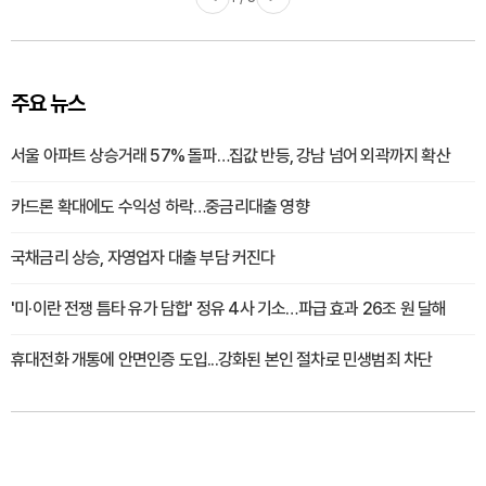
주요 뉴스
서울 아파트 상승거래 57% 돌파…집값 반등, 강남 넘어 외곽까지 확산
카드론 확대에도 수익성 하락…중금리대출 영향
국채금리 상승, 자영업자 대출 부담 커진다
'미·이란 전쟁 틈타 유가 담합' 정유 4사 기소…파급 효과 26조 원 달해
휴대전화 개통에 안면인증 도입...강화된 본인 절차로 민생범죄 차단