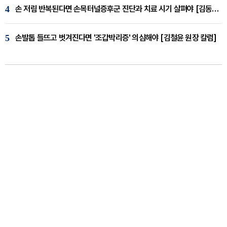
4
손 저림 반복된다면 손목터널증후군 진단과 치료 시기 살펴야 [김동현 원장 칼럼]
5
손발톱 들뜨고 벗겨진다면 '조갑박리증' 의심해야 [김철윤 원장 칼럼]