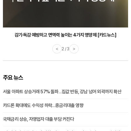
감기·독감 예방하고 면역력 높이는 4가지 영양제 [카드뉴스]
<
3 / 3
>
주요 뉴스
서울 아파트 상승거래 57% 돌파…집값 반등, 강남 넘어 외곽까지 확산
카드론 확대에도 수익성 하락…중금리대출 영향
국채금리 상승, 자영업자 대출 부담 커진다