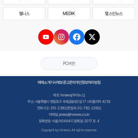
웰니스
MEDI·K
헬스인뉴스
PC버전
매체소개
기사제보
광고문의
개인정보처리방침
제호: hinews(하이뉴스)
주소: 서울특별시 영등포구 국제금융로2길 17 시티플라자 421호
전화: 02-313-2382(편집국: 02-782-2382)
이메일: press@hinews.co.kr
등록번호: 서울,아04641 | 등록일: 2017. 8. 4
Copyright by Hinews. All rights reserved.