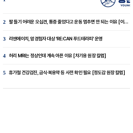
2
팔 들기 어려운 오십견, 통증 줄었다고 운동 멈추면 안 되는 이유 [이병욱 원장 칼럼]
3
리엔에이치, 암경험자 대상 ‘RE:CAN 푸드테라피’ 운영
4
허리 MRI는 정상인데 계속 아픈 이유 [차기용 원장 칼럼]
5
휴가철 건강검진, 금식·복용약 등 사전 확인 필요 [정도감 원장 칼럼]