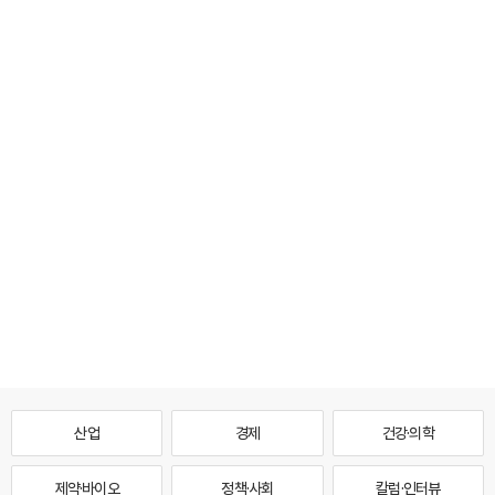
산업
경제
건강·의학
제약·바이오
정책·사회
칼럼·인터뷰