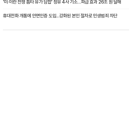
'미·이란 전쟁 틈타 유가 담합' 정유 4사 기소…파급 효과 26조 원 달해
휴대전화 개통에 안면인증 도입...강화된 본인 절차로 민생범죄 차단