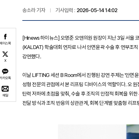
송소라 기자
기사입력 :
2026-05-14 14:02
[Hinews 하이뉴스] 오명준 오앤의원 원장이 지난 3일 서울
페이스북
(KALDAT) 학술대회 연자로 나서 안면윤곽 수술 후 연부조직
강연했다.
X
이날 LIFTING 세션 B Room에서 진행된 강연 주제는 '안면
카카오톡
성형 전문의 관점에서 본 리프팅 디바이스의 역할'이다. 오 원
탄력 저하에 초점을 맞춰, 수술 후 조직의 안정적 회복을 위한 
메일
전달 방식과 조직 반응의 상관관계, 회복 단계별 맞춤형 리프