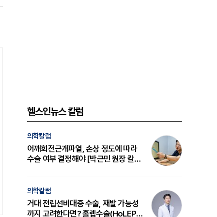
헬스인뉴스 칼럼
의학칼럼
어깨회전근개파열, 손상 정도에 따라
수술 여부 결정해야 [박근민 원장 칼
럼]
의학칼럼
거대 전립선비대증 수술, 재발 가능성
까지 고려한다면? 홀렙수술(HoLEP)