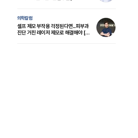
의 원리와 선택 기준 [길건 원장 칼럼]
의학칼럼
셀프 제모 부작용 걱정된다면...피부과
진단 거친 레이저 제모로 해결해야 [변
준석 원장 칼럼]