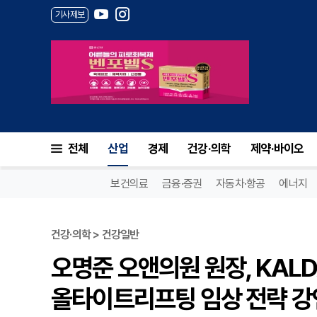
기사제보
전체
산업
경제
건강·의학
제약·바이오
보건의료
금융·증권
자동차·항공
에너지
건강·의학 > 건강일반
오명준 오앤의원 원장, KALD
올타이트리프팅 임상 전략 강