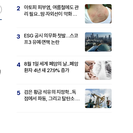
아토피 피부염, 여름철에도 관
2
리 필요...땀·자외선이 악화 요
인
ESG 공시 의무화 첫발…스코
3
프3 유예·면책 논란
8월 1일 세계 폐암의 날...폐암
4
환자 4년 새 27.9% 증가
골
검은 황금 석유의 지정학...독
5
점에서 파동, 그리고 탈탄소 패
권까지