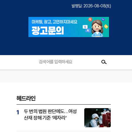
발행일: 2026-08-08(토)
헤드라인
두 번의 법원 판단에도…여성
1
산재 장해 기준 ‘제자리’