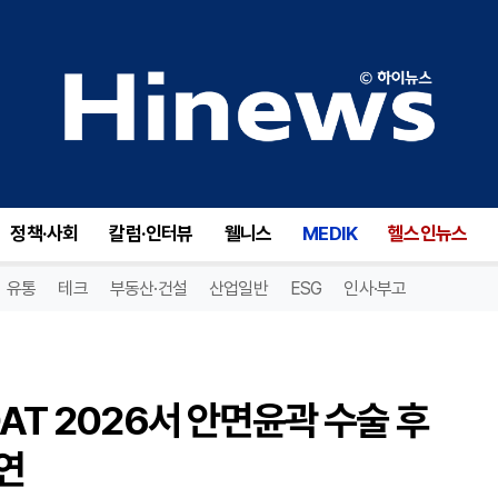
오명준 오앤의원 원장, KALDAT 2026서 안면윤곽 수술 후 올타이트리프팅 임상 전략 강연
정책·사회
칼럼·인터뷰
웰니스
MEDIK
헬스인뉴스
유통
테크
부동산·건설
산업일반
ESG
인사·부고
AT 2026서 안면윤곽 수술 후
연