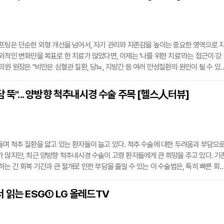
프팅은 단순한 외형 개선을 넘어서, 자기 관리와 자존감을 높이는 중요한 영역으로 
외적인 변화만을 목표로 한 치료가 많았다면, 이제는 ‘나를 위한 치료’라는 접근이 강
의원 원장은 "비만은 심혈관 질환, 당뇨, 지방간 등 여러 만성질환의 원인이 될 수 있
감량을 넘어서, 내장지방과 대사 건강 회복을 중심으로 하는 맞춤형 전략이 중요하
시 탄력뿐만 아니라 얼굴의 구조와 윤곽을 고려한 세심한 맞춤 디자인 치료가 필수적이
담 뚝"... 양방향 척추내시경 수술 주목 [헬스人터뷰]
 치료와 리프팅은 단기적인 성과에 의존하지 않고, 장기적인 관리와 지속 가능한 방
며 척추 질환을 앓고 있는 환자들이 늘고 있다. 척추 수술에 대한 두려움과 부담으
 많지만, 최근 양방향 척추내시경 수술이 고령 환자들에게 큰 희망을 주고 있다. 기
하는 긴 회복 기간과 큰 절개로 인한 부담을 줄일 수 있는 이 수술법은, 특히 빠른 회
로 고령 환자에게 적합한 수술 방법으로 자리잡았다.장한진 새기준병원장은 "양방향
~5mm 정도의 작은 절개 부위를 통해 두 개의 내시경을 삽입하고, 이를 통해 정밀
 읽는 ESG① LG 올레드TV
이다"고 말했다. 멸균된 생리식염수를 사용해 감염을 최소화하며, 수술 후 빠른 회