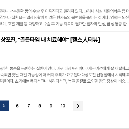
이나 척추질환 등의 수술 후 이뤄진다고 알려져 있다. 그러나 사실 재활의학은 좀 
 장애나 질환으로 일상생활이 어려운 환자들의 불편함을 줄이는 것이다. 영역은 뇌신
격계, 호흡 재활 등 다양하고 수술 후 기능 회복이 필요한 환자와 만성, 급성 통증 환
가 진행된다.신상훈 광동병원 원장은 "수술 전 재활치료는 빠른 회복과 합병증 예
요하다"라며 "수술이 필요한 환자들은 종종 만성질환에 따른 근력 저하나 관절 범위
상포진, "골든타임 내 치료해야" [헬스人터뷰]
수술 전 근력을 강화하고 통증을 조절해주면 수술 후 회복에 좋은 영향을 미칠 수 있
심한 통증을 동반하는 질환이 있다. 바로 대상포진이다. 이는 여성에게 잘 재발하고
지속되면 훗날 재발 가능성이 더 커져 주의가 요구된다.대상포진 신경절에서 시작돼 
질환이다. 초기에는 목디스크나 허리디스크, 늑골 골절로 오인할 만큼 증상이 비슷하
상이 나타나기 전 신경통의 양상으로 찾아올 수도 있어 더욱 헷갈리기 쉽다.양종윤 광
적으로 대상포진은 수포가 특징적으로 나타나지만 약 1% 정도의 환자에서는 수포가 
상에 따라 정확한 진단과 추가 검사가 필요할 수 있다"고 말했다.실제로 대상포진에
5
6
7
8
9
10