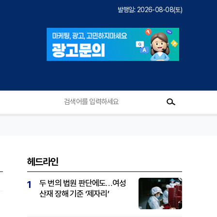
발행일: 2026-08-08(토)
헤드라인
두 번의 법원 판단에도…여성
1
산재 장해 기준 ‘제자리’