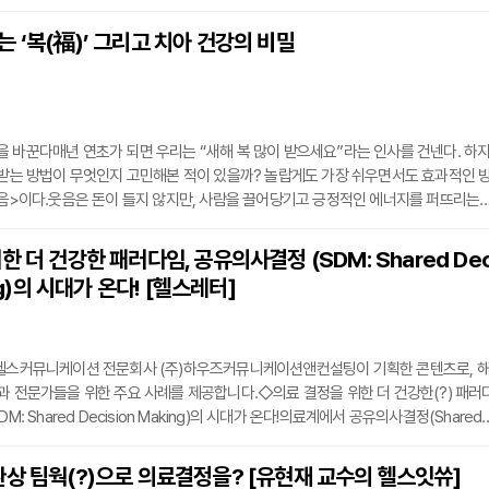
고 있다. 국민건강증진 측면에서 이는 분명 의미 있는 진전이라 할 수 있다. 해당 법률
및 수입업자는 기존 판매 중인 담배에 대해서는 2026년 2월까지, 신규 출시 제품은 1
 ‘복(福)’ 그리고 치아 건강의 비밀
검사를 의무적으로 의뢰해야 한다.그러나 법률 시행이 약 7개월 앞으로 다가온 현 시
 바꾼다매년 연초가 되면 우리는 “새해 복 많이 받으세요”라는 인사를 건넨다. 하
 받는 방법이 무엇인지 고민해본 적이 있을까? 놀랍게도 가장 쉬우면서도 효과적인 
웃음>이다.웃음은 돈이 들지 않지만, 사람을 끌어당기고 긍정적인 에너지를 퍼뜨리는
 그렇다면 웃음과 복(福)은 어떤 관계가 있을까? 우리는 과연 환한 미소를 통해 건강
을 수 있을까? ‘웃음 전도사’라 불리는 스마일블로썸치과의원 문홍범 원장을 만나 이
한 더 건강한 패러다임, 공유의사결정 (SDM: Shared De
음과 미소, 사회적 영향력이 크다문 원장은 미소와 웃음이 단순한 개인의 감정 표
ing)의 시대가 온다! [헬스레터]
·헬스커뮤니케이션 전문회사 (주)하우즈커뮤니케이션앤컨설팅이 기획한 콘텐츠로, 
과 전문가들을 위한 주요 사례를 제공합니다.◇의료 결정을 위한 더 건강한(?) 패러
M: Shared Decision Making)의 시대가 온다!의료계에서 공유의사결정(Shared 
ng, SDM)이 새로운 패러다임으로 자리잡고 있다. 환자와 의료진이 함께 치료 방향을 결정
존의 의료진 중심 결정 방식에서 한 단계 진화한 형태다. 최근 국내외 의료계에서 활발
상 팀웍(?)으로 의료결정을? [유현재 교수의 헬스잇쓔]