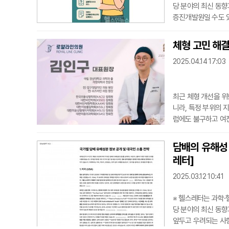
당 분야의 최신 동향
증진개발원일 수도 있
론 피트니스 클럽이나
달할 것인가에 대한 
체형 고민 해결
법들은 이미 많이 알
2025.04.14 17:03
성 세대
최근 체형 개선을 위
니라, 특정 부위의 
럼에도 불구하고 여전
안전성에 대한 우려
수술이 아니라, 체형
담배의 유해성 
방식은 주로 중간 
레터]
제거량이
2025.03.12 10:41
※ 헬스레터는 과학
당 분야의 최신 동향
앞두고 우려되는 사항 