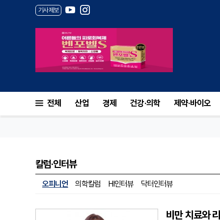
기사제보
전체
산업
경제
건강·의학
제약·바이오
칼럼·인터뷰
오피니언
의학칼럼
HI인터뷰
닥터인터뷰
비만 치료와 리