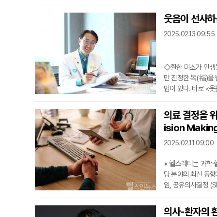
월 1일 시행을 앞두
따르면, 담배 제조 
웃음이 선사하는
월 이내에 유해성분 
2025.02.13 09:55
점에서
◇환한 미소가 인생을
만 진정한 복(福)을
법이 있다. 바로 <
강력한 힘을 지닌다.
과 행복을 동시에 얻
의료 결정을 위
야기를 나눠봤다.◇웃
ision Mak
이
2025.02.11 09:00
※ 헬스레터는 과학
당 분야의 최신 동향
임, 공유의사결정 (SD
ecision Maki
하는 이 모델은, 기
의사-환자의 환