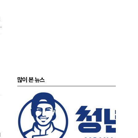
면
많이 본 뉴스
에
해