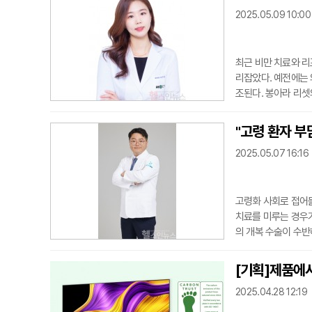
2025.05.09 10:00
최근 비만 치료와 리
리잡았다. 예전에는 
조된다. 봉아라 리셋
때문에 단순한 체중 
다"며 " 리프팅 역
"고령 환자 부
다"라고 말했다.비만
2025.05.07 16:16
을 추
고령화 사회로 접어들
치료를 미루는 경우가
의 개복 수술이 수반
과 최소한의 통증으
척추내시경 수술은 3
[기획]제품에서
수술을 진행하는 방식
2025.04.28 12:19
을 도와