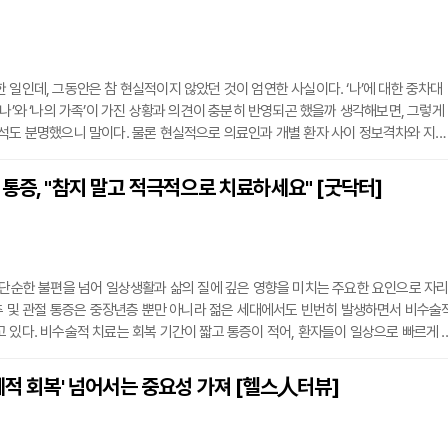
DM은 의료 서비스의 질적 향상을 이끄는 핵심 동력으로 평가받고 있는 상황이다.SD
의 전
 일인데, 그동안은 참 현실적이지 않았던 것이 엄연한 사실이다. ‘나’에 대한 중차대
‘나’와 ‘나의 가족’이 가진 상황과 의견이 충분히 반영되곤 했을까 생각해보면, 그렇게
석도 분명했으니 말이다. 물론 현실적으로 의료인과 개별 환자 사이 정보격차와 지식
없으니, 결정에 대한 관여도가 의료진에게 극도로 치우쳐 있음은 어찌보면 당연한 일
히 합리적이다. ‘나’와‘내 가족’에 대한 의료 행위와 결정이었음에도 불구하고, 예전
통증, "참지 말고 적극적으로 치료하세요" [굿닥터]
생각도 가능하단 뜻이다. 이 같은 관행(?)은 의료 소비자가 의료진에게 가장
 단순한 불편을 넘어 일상생활과 삶의 질에 깊은 영향을 미치는 주요한 요인으로 자
척추 및 관절 통증은 중장년층 뿐만 아니라 젊은 세대에서도 빈번히 발생하면서 비수술
 있다. 비수술적 치료는 회복 기간이 짧고 통증이 적어, 환자들이 일상으로 빠르게 
이 있다.조상일 분당서울마취통증의학과의원 원장은 "통증 치료는 단순한 완화에 그치
활을 개선하고 삶의 질을 향상시키는 데 목표를 두고 있다"고 설명한다. 특히 첨단 신
체적 회복' 넘어서는 중요성 가져 [헬스人터뷰]
응고술과 같은 비수술적 치료법은 최신 기술의 적용으로 높은 치료 효과를 기대할 수