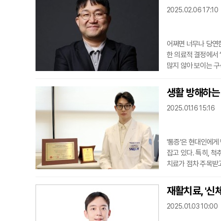
히 연구되고 있는 S
2025.02.06 17:10
M의 핵심은 의료진
어쩌면 너무나 당연한
한 의료적 결정에서 
많지 않아 보이는 구
격차는 말할 필요도 
이었다는 판단도 지극
생활 방해하는 
방법이 최선이었다는 
2025.01.16 15:16
'통증'은 현대인에게
잡고 있다. 특히, 
치료가 점차 주목받고
귀할 수 있는 장점
지 않고, 환자의 생
재활치료, '신
차단술과 고주파 열
2025.01.03 10:00
있으