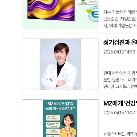
지속 가능한 미래를 
탄소중립, 자원순환,
서, 이제 기업들은 
실천하기 위해 제품 
넘어, 소비자가 사용
정기검진과 올바
화하고 있는 것이다.
2025.04.18 14:53
적용하고
현대 사회에서 치과 
흔한 질병으로 다가오
관리가 그 어느 때보
있다.치주질환을 포함
대인의 생활 습관은 
MZ에게 '건강
서 실천할 수 있는 
2025.04.15 13:07
주, 과
※ 헬스레터는 과학