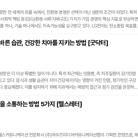
향한 전 세계의 흐름 속에서, 친환경 경영은 선택이 아닌 생존의 조건이 되었다. 특히
 사회적 책임 등 ESG(환경·사회·지배구조) 가치가 기업 경영의 핵심 지표로 부상하
제품 하나, 기술 하나에서도 지속가능성을 요구받고 있다. LG전자는 탄소중립 목표를
설계 단계부터 친환경 요소를 강화하고 있다. 단순히 생산과정의 오염을 줄이는 것을
하는 과정, 폐기 이후까지 고려한 '제품 전 생애주기' 관점의 지속가능성 전략을 구체
른 습관, 건강한 치아를 지키는 방법 [굿닥터]
 대표적으로 올레드(OLED) TV를 비롯한 주요 제품군에 재생 플라스틱을 대폭 확대
방문은 더 이상 특별한 일이 아니다. 특히 최근에는 잇몸병, 즉 치주질환이 감기만큼
고 있다. 음식과 생활 습관이 치아 건강에 미치는 영향이 커진 만큼, 정기적인 구강
다 중요해졌다. 이를 방지하기 위해 치과에서는 예방적 접근과 정기 검진을 권장하고
한 구강 문제의 원인은 다양하다. 스트레스, 자극적인 음식, 과도한 당분 섭취 등 현
치아와 잇몸에 큰 부담을 준다. 이에 대해 길호종 세브란스치과의원 원장은 '실생활
'을 소통하는 방법 5가지 [헬스레터]
구강 관리법'을 제시하며, '예방과 치료의 중요성'을 강조했다. 그 중에서도 "흡연과 음
·헬스커뮤니케이션 전문회사 (주)하우즈미디어커뮤니케이션랩이 기획한 콘텐츠로, 