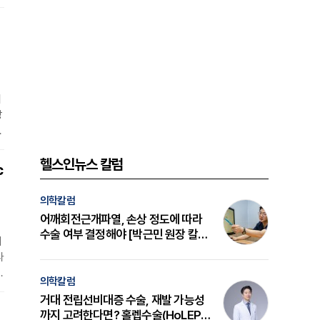
에
개
지
방
헬스인뉴스 칼럼
c
현
의학칼럼
어깨회전근개파열, 손상 정도에 따라
수술 여부 결정해야 [박근민 원장 칼
해
럼]
다
D
의학칼럼
거대 전립선비대증 수술, 재발 가능성
까지 고려한다면? 홀렙수술(HoLEP)