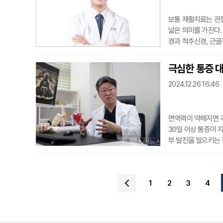
보통 재활치료는 관절
넓은 의미를 가진다.
경과 척추신경, 근골
에게도 포괄적인 치료
효과가 있어 매우 중
극심한 통증 대
제한을 겪기 때문에 
2024.12.26 16:46
다"고
면역력이 약해지면 극
30일 이상 통증이 
부 발진을 일으키는 
다. 특히 피부로 증
병원 원장은 "일반
타나지 않기도 해 증
1
2
3
4
감염됐다 해