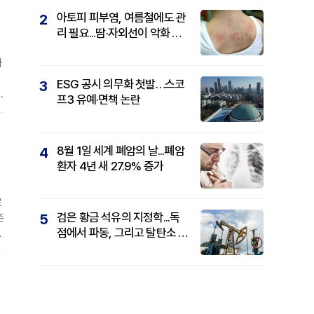
아토피 피부염, 여름철에도 관
2
리 필요...땀·자외선이 악화 요
인
자
ESG 공시 의무화 첫발…스코
3
기
프3 유예·면책 논란
안
8월 1일 세계 폐암의 날...폐암
4
환자 4년 새 27.9% 증가
로
검은 황금 석유의 지정학...독
5
존
점에서 파동, 그리고 탈탄소 패
복
권까지
한
복