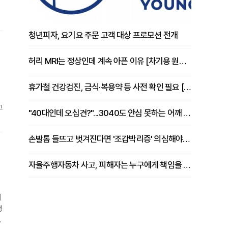
청년피자, 요기요 주문 고객 대상 프로모션 전개
기
허리 MRI는 정상인데 계속 아픈 이유 [차기용 원장 칼럼]
휴가철 건강검진, 금식·복용약 등 사전 확인 필요 [정도감 원장 칼럼]
그
"40대인데 오십견?"...3040도 안심 못하는 어깨 유착성 관절낭염
손발톱 들뜨고 벗겨진다면 '조갑박리증' 의심해야 [김철윤 원장 칼럼]
입
자율주행자동차 사고, 피해자는 누구에게 책임을 물을 수 있을까
해
행