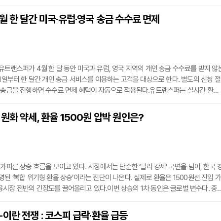
할 계획이다.차기 시금고로 뽑히면 2027년부터 2030년까지 4년간 서울시 자금을 
 유치는 물론 한국 수도의 자금을 책임진다는 상징성 덕분에 기관 영업 확대와 브랜
월 한 달간 미국·유럽·영국 송금 수수료 면제
릴 수 있다. 이번 입찰 설명회에는 국민·신한·하나·우리·농협·제일·기업은행 등이 참여
유트랜스퍼가 4월 한 달 동안 미국과 유럽, 영국 지역의 개인 송금 수수료를 받지 않
 1일부터 한 달간 개인 송금 서비스를 이용하는 고객을 대상으로 한다. 별도의 신청 절
로 송금을 진행하면 수수료 면제 혜택이 자동으로 적용된다.유트랜스퍼는 실시간 환율
의 투명성을 관리하고 있다. 이번 수수료 지원을 통해 해외 송금을 이용하는 개인 고
다.기업용 서비스인 ‘유트랜스퍼 비즈(Utransfer Biz)’는 대량 송금 시스템과 외환
원화 약세, 환율 1500원 압박 원인은?
업의 업무 처리를 돕는다. 또한 미국 거주자들이 한국으로 송금할 때 이용할 수 있는
 가파른 상승 흐름을 보이고 있다. 시장에서는 단순한 ‘달러 강세’ 국면을 넘어, 한국 
영된 ‘복합 위기형 환율 상승’이라는 진단이 나온다. 실제로 환율은 1500원선 진입 가
시장 전반의 긴장도를 끌어올리고 있다.이번 상승의 1차 동인은 글로벌 변수다. 중
에 따른 국제유가 상승이 인플레이션 기대를 자극하고, 이는 다시 미국 국채금리 상
되는 구조다. 실제로 2026년 들어 환율은 장중 1500원을 넘어서며 금융위기 이후 1
이란 전쟁 : 코스피 급락·환율 급등