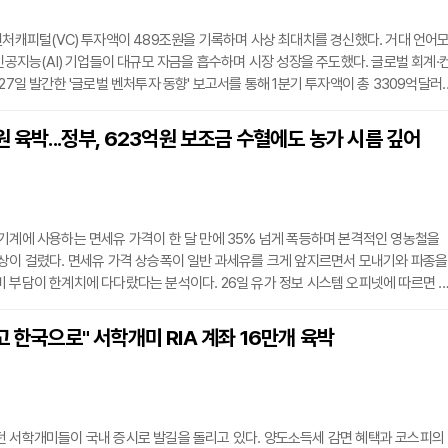
벤처캐피털(VC) 투자액이 489조원을 기록하며 사상 최대치를 경신했다. 거대 언어
 인공지능(AI) 기업들이 대규모 자금을 흡수하며 시장 성장을 주도했다. 글로벌 회계·
 27일 발간한 '글로벌 벤처투자 동향' 보고서를 통해 1분기 투자액이 총 3309억달러
계됐다고 발표했다. 이는 전 분기 1286억달러와 비교해 두 배 넘게 불어난 규모다. 오
와 앤스로픽(306억달러), xAI(200억달러) 등 미국 AI 기업들이 성사시킨 10건의 대형
원 육박...정부, 623억원 보조금 수혈에도 농가 시름 깊어
 투자금의 60%를 웃도는 2060억달러를 차지하며 시장을 이끌었다. 지역별로는 미
역 투
기계에 사용하는 면세유 가격이 한 달 만에 35% 넘게 폭등하며 본격적인 영농철을
상이 걸렸다. 면세유 가격 상승폭이 일반 과세유를 크게 앞지르면서 모내기와 파종을
 부담이 한계치에 다다랐다는 분석이다. 26일 유가 정보 시스템 오피넷에 따르면 
 기준 L(리터)당 1499.15원을 기록했다. 이는 최근 저점이었던 지난달 2일(1103.9
 치솟은 수치다. 같은 기간 일반 경유 가격이 25%가량 오른 것과 비교하면 오름세가 훨
고 한국으로" 서학개미 RIA 계좌 16만개 육박
 경유는 전쟁 발발 일주일 만에 1300원대로 올라선 뒤 이달 들어 1400원을 돌파하
던 서학개미들이 국내 증시로 발길을 돌리고 있다. 양도소득세 감면 혜택과 코스피의