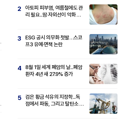
아토피 피부염, 여름철에도 관
2
리 필요...땀·자외선이 악화 요
인
ESG 공시 의무화 첫발…스코
3
B
프3 유예·면책 논란
8월 1일 세계 폐암의 날...폐암
4
환자 4년 새 27.9% 증가
검은 황금 석유의 지정학...독
5
점에서 파동, 그리고 탈탄소 패
권까지
패
으