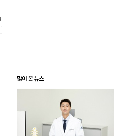
모
컨
많이 본 뉴스
면
는