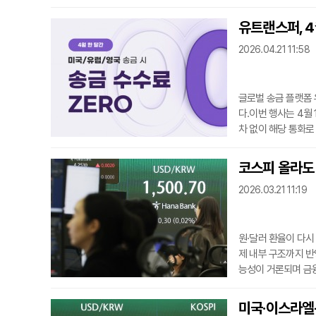
(기금)로 각각 지정
리한다. 대규모 수신
유트랜스퍼, 4
가치 상승 효과를 누
2026.04.21 11:58
하며 뜨거
글로벌 송금 플랫폼 
다.이번 행사는 4월
차 없이 해당 통화
을 적용해 송금 비용
의 편의를 넓힐 계획이
코스피 올라도 
정산 기능을 통해 기
2026.03.21 11:19
전용
원·달러 환율이 다시
제 내부 구조까지 반
능성이 거론되며 금융
지역 긴장 고조와 이
과 달러 강세로 연결
미국·이스라엘-