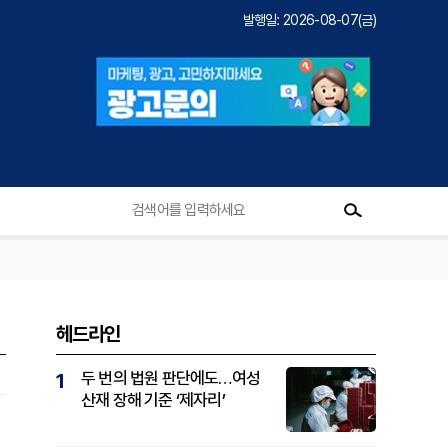
발행일: 2026-08-07(금)
헤드라인
두 번의 법원 판단에도…여성
1
산재 장해 기준 ‘제자리’