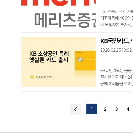
메리츠증권은 신기술
미코파워에 400억 
째 모험자본 투자로,
해 추진됐다.미코파
기업이다. 전 세계적
KB국민카드, 
으로 알려진 가운데,
2026.02.25 10:02
설비의 국산화 인증
KB국민카드는 금융 
출시한다고 지난 24
용에 어려움을 겪어
상은 신용 하위 50%
이상인 개인사업자로
램을 6개월 이상 성
1
2
3
4
용관리 교육을 이수