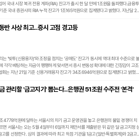
어 국내 시장 복귀 전용 계좌(RIA) 잔고가 출시 한 달 만에 1조원을 돌파했다.금융투
기준 국내 증권사의 RIA 누적 잔고가 1조165억원으로 집계됐다고 밝혔다. 지난달 2
 이후 29일 만이다. 계좌 수도 15만9671개로 16만개에 달한다. 출시 첫날 519억
 안 돼 20배 가까이 늘었다. RIA는 작년 12월 23일 이전에 보유한 해외 주식을 전
' 동반 사상 최고...증시 고점 경고등
국내 주식에 재투자하면 양도소득세를 깎아주는 제도다. 5월 31일까지 복귀하면 10
리는 '빚투(신용융자)'와 조정을 점치는 '공매도' 잔고가 동시에 역대 최대 수준으로 
에 각각 베팅하는 자금이 팽팽하게 맞서면서 증시 변동성 확대에 대한 긴장감이 고조
회는 지난 21일 기준 신용거래융자 잔고가 34조6946억원으로 집계됐다고 밝혔다
 중동 리스크 여파로 지난달 초 32조원 수준까지 줄었던 잔고는 코스피 상승세에 힘
 넘게 폭증했다. 주식 추가 상승을 기대하는 투자자들이 증권사에서 돈을 빌려 매수에
금 관리할 '금고지기' 뽑는다...은행권 51조원 수주전 '본격'
 시장 변동성이 커질 경우 반대매매가 쏟아지며 주가 하락을 부채질할 수 있다는 우
1조4778억원에 달하는 서울시의 차기 금고 운영권을 놓고 은행권의 물밑 경쟁이 치
르면 서울시는 오는 5월 4일부터 6일까지 제안서를 제출받은 뒤 같은 달 금고지정 
고를 선정한다. 심의 결과에 따라 최고 득점 기관을 1금고(일반·특별회계)와 2금고