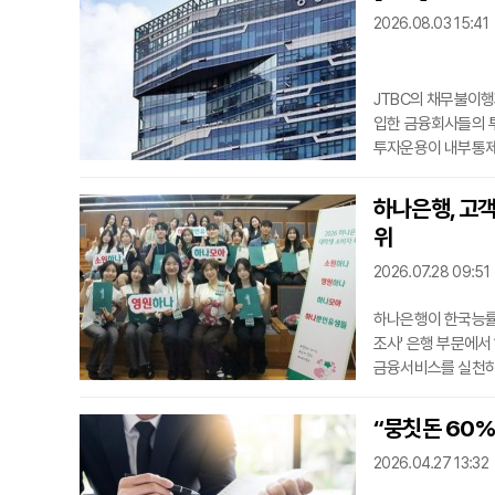
2026.08.03 15:41
JTBC의 채무불이행
입한 금융회사들의 투
투자운용이 내부통제
C 채권 투자와 관련
과정에서 확인한 일
하나은행, 고객 
단순히 특정 채권 투
위
정에서 의사결정
2026.07.28 09:51
하나은행이 한국능률협
조사' 은행 부문에서
금융서비스를 실천하
하나은행은 상담부터
을 제공하는 데 집중
“뭉칫돈 60%가
널을 운영하며 고객 
2026.04.27 13:32
로 서비스 품