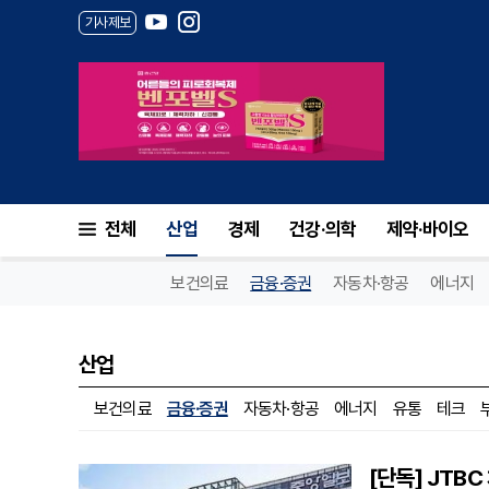
기사제보
전체
산업
경제
건강·의학
제약·바이오
보건의료
금융·증권
자동차·항공
에너지
산업
보건의료
금융·증권
자동차·항공
에너지
유통
테크
[단독] JTB