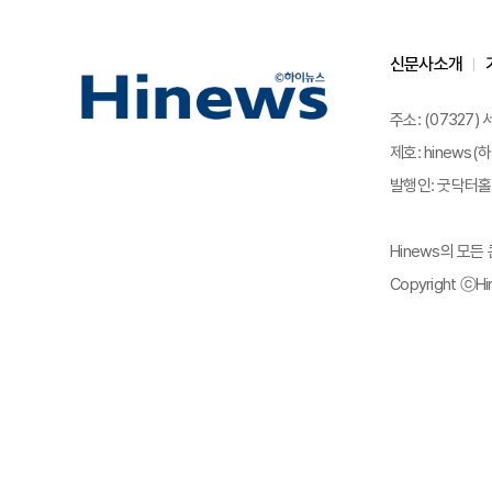
신문사소개
주소: (07327)
제호: hinews(하
발행인: 굿닥터홀딩
Hinews의 모
Copyright ⓒHin