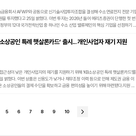
금융회사 AFWP와 공동으로 신기술사업투자조합을 결성해 수소연료전지 전문 기
원을 투자했다고 25일 밝혔다. 이번 투자는 2026년 들어 메리츠증권이 단행한 첫 번
 정부의 12대 국가전략산업 중 하나인 수소 산업 밸류체인의 핵심 기업을 선점하기 
워는 국내에서 유일하게 고체산화물 연료전지(SOFC) 전 공정의 원천기술을 보유한
으로 미국의 블룸에너지 등 약 5개 업체만이 상용화 가능한 SOFC 기술을 보유한 것
‘소상공인 특례 햇살론카드’ 출시... 개인사업자 재기 지원
 국내에서는 미코파워가 독보적인 기술력을 인정받고 있다. 최근에는 발전용 SOFC
을 국내
접근성이 낮은 개인사업자의 재기를 지원하기 위해 ‘KB소상공인 특례 햇살론카드’를
일 밝혔다. 이번 상품은 신용도가 낮거나 채무조정 이력 등으로 인해 제도권 금융 이
온 소상공인들의 결제 수단을 확보하고 금융 편의성을 높이기 위해 마련됐다.지원 대
 이하(NICE 884점 이하 또는 KCB 870점 이하)이면서 연간 가처분소득이 600만 
, 현재 연체가 없어야 한다. 특히 신용회복위원회나 새출발기금 등 채무조정 프로그
실히 이행 중인 경우도 지원 범위에 포함된다. 신청 희망자는 서민금융진흥원에서 신
5
6
7
8
9
10
하