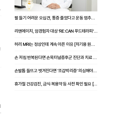
3
원
팔 들기 어려운 오십견, 통증 줄었다고 운동 멈추면 안 되는 이유 [이병욱 원장 칼럼]
용
리엔에이치, 암경험자 대상 ‘RE:CAN 푸드테라피’ 운영
허리 MRI는 정상인데 계속 아픈 이유 [차기용 원장 칼럼]
불
손 저림 반복된다면 손목터널증후군 진단과 치료 시기 살펴야 [김동현 원장 칼럼]
.
입
손발톱 들뜨고 벗겨진다면 '조갑박리증' 의심해야 [김철윤 원장 칼럼]
려
휴가철 건강검진, 금식·복용약 등 사전 확인 필요 [정도감 원장 칼럼]
심