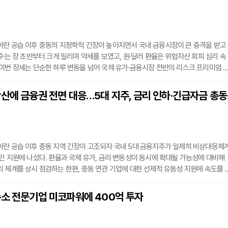
 기록하기도 했다.여기에 미국 경제의 상대적 강세가 겹치고 있다. 높은 금리와 견조
이란 공습 이후 중동의 지정학적 긴장이 높아지면서 국내 금융시장이 큰 충격을 받고
지수는 장 초반부터 크게 밀리며 약세를 보였고, 원·달러 환율은 위험자산 회피 심리 속
이번 장세는 단순한 하루 변동을 넘어 국제 유가·금융시장 전반의 리스크 프리미엄 
평가된다.3일 코스피는 재휴장 직후 외국인 매도세가 확대되며 장중 한때 전일 종가
급락했고, 지수는 5,800대 중후반까지 밀려났다. 투자자들은 반도체 등 대형주부터 중
산에 금융권 전면 대응…5대 지주, 금리 인하·긴급자금 총동
를 확대했으며, 매도 강도는 글로벌 증시 하락 흐름과 연동되는 모습이었다. 특히 
이란 공습 이후 중동 지역 긴장이 고조되자 국내 5대 금융지주가 일제히 비상대응체
민 지원에 나섰다. 환율과 국제 유가, 금리 변동성이 동시에 확대될 가능성에 대비해
 체계를 상시 점검하는 한편, 중동 연관 기업에 대한 선제적 유동성 지원에 속도를 
주, 비상대응체계 가동2일 금융권에 따르면 KB금융그룹, 신한금융그룹, 하나금융그
 NH농협금융지주 등은 중동 리스크가 금융시장 불안으로 전이될 가능성을 예의주시하
수소 전문기업 미코파워에 400억 투자
응체계를 가동 중이다.KB금융은 양종희 회장을 중심으로 주요 계열사 대표이사와 