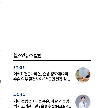
관
드
는
객
헬스인뉴스 칼럼
의학칼럼
어깨회전근개파열, 손상 정도에 따라
수술 여부 결정해야 [박근민 원장 칼
경
럼]
동
의학칼럼
승
거대 전립선비대증 수술, 재발 가능성
7
까지 고려한다면? 홀렙수술(HoLEP)