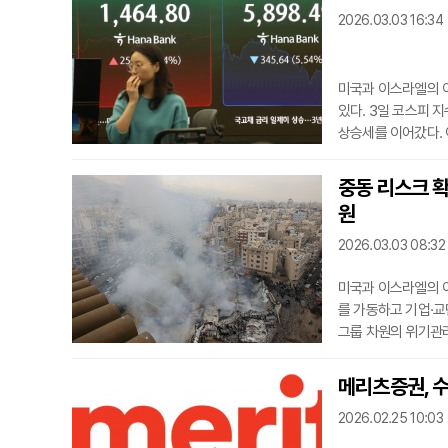
년 만의 최고 수준을
2026.03.03 16:34
미국과 이스라엘의 
있다. 3일 코스피 
상승세를 이어갔다. 
대가 반영된 결과로 
보다 7.2% 이상 
중동 리스크 확
형주까지 고르게 매도
원
날 증시에
2026.03.03 08:32
미국과 이스라엘의 
를 가동하고 기업·교
그룹 차원의 위기관리
고 있다.5대 금융지
룹, 우리금융그룹,
메리츠증권, 
며 그룹 단위 비상대
2026.02.25 10:03
심 경영진이 참