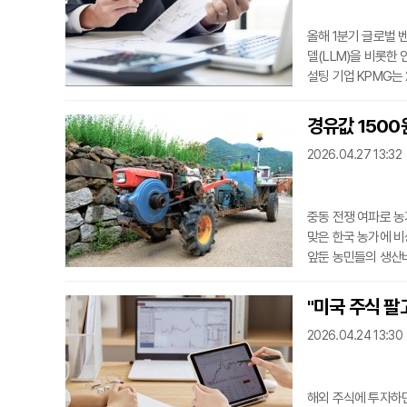
올해 1분기 글로벌 
델(LLM)을 비롯한
설팅 기업 KPMG는
(약 489조원)로 집
픈AI(1220억달러)
경유값 1500
투자(메가딜)가 전체
2026.04.27 13:32
국을 포함한 미주 지
중동 전쟁 여파로 농
맞은 한국 농가에 비
앞둔 농민들의 생산비
세유 경유 가격은 전날
5원)보다 35.8%
"미국 주식 팔
씬 가파르다. 면세유
2026.04.24 13:30
등 1500원 선을 목
해외 주식에 투자하