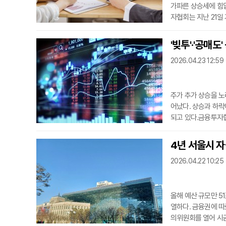
가파른 상승세에 힘입
자협회는 지난 21일 
일 상품을 처음 내놓은
이었던 잔고는 한 달도
'빚투'·'공매도
계좌로 옮겨 판 뒤 
2026.04.23 12:59
0%, 7월 말까지
주가 추가 상승을 노
어났다. 상승과 하락
되고 있다.금융투자협
이는 사상 최고치다.
어 보름 만에 2조원
4년 서울시 자
나선 결과다. 하지만
2026.04.22 10:25
가 나온다
올해 예산 규모만 5
열하다. 금융권에 따
의위원회를 열어 시금