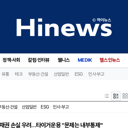
정책·사회
칼럼·인터뷰
웰니스
MEDIK
헬스인뉴스
유통
테크
부동산·건설
산업일반
ESG
인사·부고
부동산·건설
산업일반
ESG
인사·부고
C 채권 손실 우려…타이거운용 “문제는 내부통제”