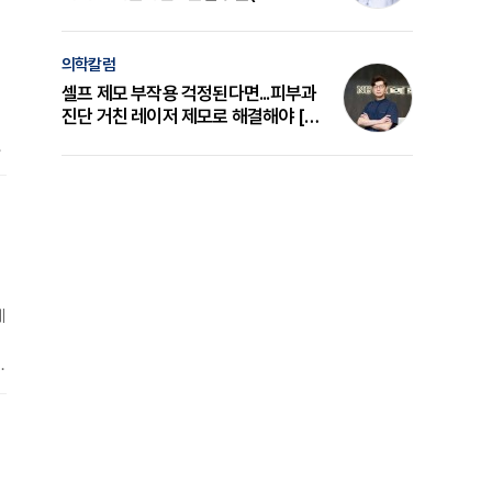
의 원리와 선택 기준 [길건 원장 칼럼]
의학칼럼
셀프 제모 부작용 걱정된다면...피부과
진단 거친 레이저 제모로 해결해야 [변
준석 원장 칼럼]
확
소
이
계
내
핵