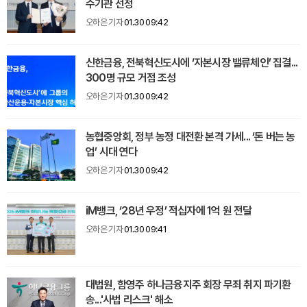
수기관 선정
오하은 기자
01.30 09:42
신한금융, 전북혁신도시에 ‘자본시장 밸류체인’ 집결...
300명 규모 거점 조성
오하은 기자
01.30 09:42
농협중앙회, 정부 농정 대전환 본격 가세... ‘돈 버는 농
업’ 시대 연다
오하은 기자
01.30 09:42
iM뱅크, ‘28년 우정’ 적십자에 1억 원 전달
오하은 기자
01.30 09:41
대법원, 함영주 하나금융지주 회장 무죄 취지 파기환
송...'사법 리스크' 해소