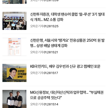
오하은 기자
01.28 15:39
신한투자증권, 대학생 팬슈머 클럽 ‘쏠-루션’ 3기 발대
식 개최... MZ 소통 강화
오하은 기자
01.28 15:25
신한은행, 서울시와 ‘땡겨요’ 전용상품권 250억 원 발
행... 상생 배달 생태계 강화
오하은 기자
01.28 15:21
KB국민카드, 배우 김우빈과 신규 광고 캠페인 포문
오하은 기자
01.28 15:17
MG신용정보, 대신자산신탁과 업무협약... "부실채권
으로 공공주택 짓는다"
오하은 기자
01.28 15:14