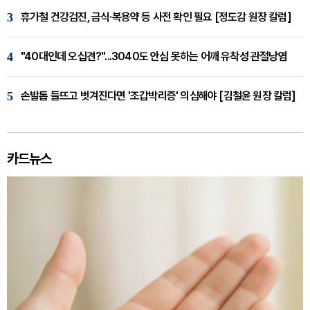
3
휴가철 건강검진, 금식·복용약 등 사전 확인 필요 [정도감 원장 칼럼]
4
"40대인데 오십견?"...3040도 안심 못하는 어깨 유착성 관절낭염
5
손발톱 들뜨고 벗겨진다면 '조갑박리증' 의심해야 [김철윤 원장 칼럼]
카드뉴스