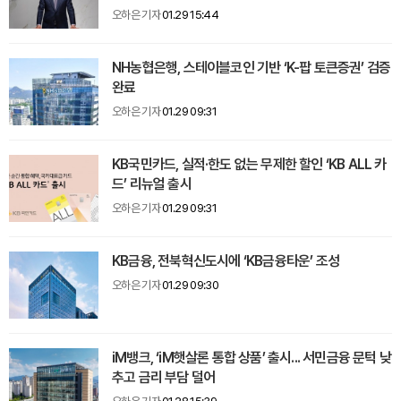
오하은 기자
01.29 15:44
NH농협은행, 스테이블코인 기반 ‘K-팝 토큰증권’ 검증
완료
오하은 기자
01.29 09:31
KB국민카드, 실적·한도 없는 무제한 할인 ‘KB ALL 카
드’ 리뉴얼 출시
오하은 기자
01.29 09:31
KB금융, 전북혁신도시에 ‘KB금융타운’ 조성
오하은 기자
01.29 09:30
iM뱅크, ‘iM햇살론 통합 상품’ 출시... 서민금융 문턱 낮
추고 금리 부담 덜어