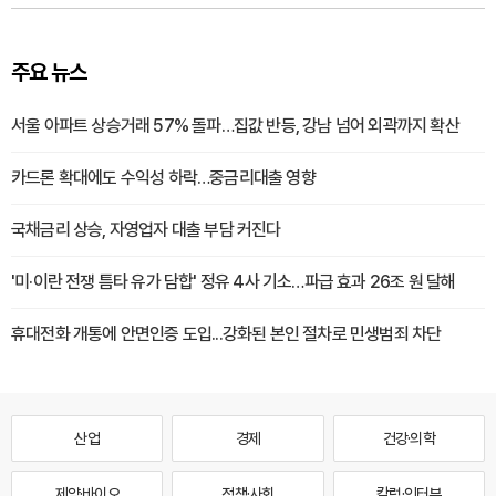
주요 뉴스
서울 아파트 상승거래 57% 돌파…집값 반등, 강남 넘어 외곽까지 확산
카드론 확대에도 수익성 하락…중금리대출 영향
국채금리 상승, 자영업자 대출 부담 커진다
'미·이란 전쟁 틈타 유가 담합' 정유 4사 기소…파급 효과 26조 원 달해
휴대전화 개통에 안면인증 도입...강화된 본인 절차로 민생범죄 차단
산업
경제
건강·의학
제약·바이오
정책·사회
칼럼·인터뷰