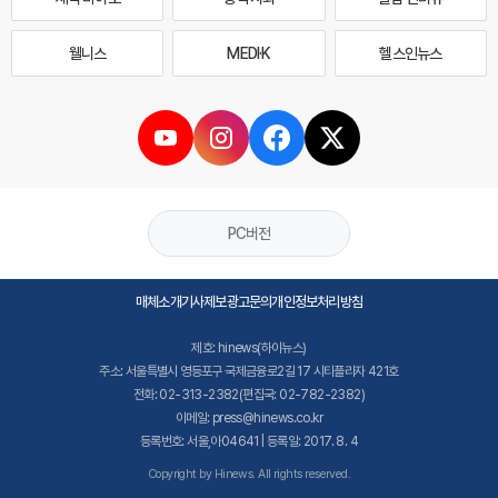
웰니스
MEDI·K
헬스인뉴스
PC버전
매체소개
기사제보
광고문의
개인정보처리방침
제호: hinews(하이뉴스)
주소: 서울특별시 영등포구 국제금융로2길 17 시티플라자 421호
전화: 02-313-2382(편집국: 02-782-2382)
이메일: press@hinews.co.kr
등록번호: 서울,아04641 | 등록일: 2017. 8. 4
Copyright by Hinews. All rights reserved.