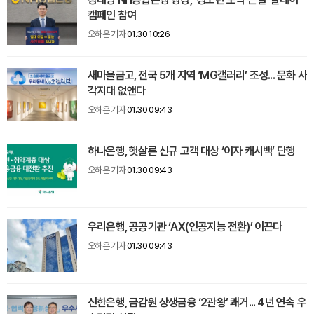
캠페인 참여
오하은 기자
01.30 10:26
새마을금고, 전국 5개 지역 ‘MG갤러리’ 조성... 문화 사
각지대 없앤다
오하은 기자
01.30 09:43
하나은행, 햇살론 신규 고객 대상 ‘이자 캐시백’ 단행
오하은 기자
01.30 09:43
우리은행, 공공기관 ‘AX(인공지능 전환)’ 이끈다
오하은 기자
01.30 09:43
신한은행, 금감원 상생금융 ‘2관왕’ 쾌거... 4년 연속 우