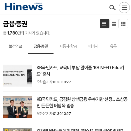
금융·증권
총
1,780
건의 기사가 있습니다.
보건의료
금융·증권
자동차·항공
에너지
유통
KB국민카드, 교육비 부담 덜어줄 ‘KB NEED Edu 카
드’ 출시
오하은 기자
01.30 10:27
KB국민카드, 금감원 상생금융 우수기관 선정... 소상공
인 든든한 버팀목 입증
오하은 기자
01.30 10:27
강태영 NH농협은행 행장, ‘청소년 도박 근절’ 릴레이