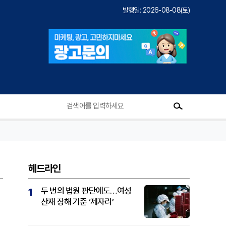
발행일: 2026-08-08(토)
헤드라인
두 번의 법원 판단에도…여성
1
산재 장해 기준 ‘제자리’