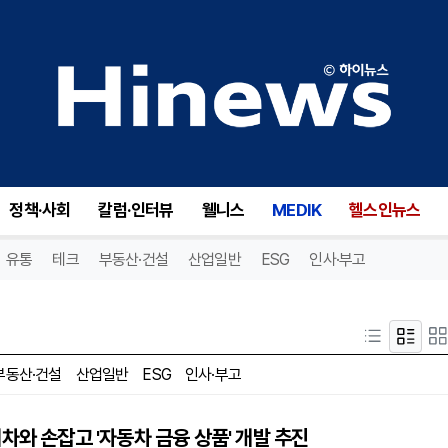
정책·사회
칼럼·인터뷰
웰니스
MEDIK
헬스인뉴스
유통
테크
부동산·건설
산업일반
ESG
인사·부고
부동산·건설
산업일반
ESG
인사·부고
차와 손잡고 '자동차 금융 상품' 개발 추진