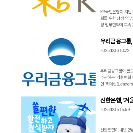
KB국민은행이 지난 
화를 위한 상생 업무
장 업무협약의 후속 
으로 자금을 조달할 
원으로 총 1000억
우리금융그룹, 
은행은 현대차·기아와
2025.12.16 10:22
아의 1
우리금융그룹이 글로벌 
주관하는 '기후변화 대
인 '리더십(Leade
화 대응과 관련한 정
결과는 글로벌 금융
신한은행, '겨
갖춘 환경 성과 지표
2025.12.15 15:59
탄소 배출량을 측정
신한은행이 내년 2월