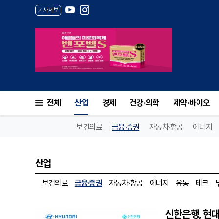
기사제보
전체
산업
경제
건강·의학
제약·바이오
보건의료
금융·증권
자동차·항공
에너지
산업
보건의료
금융·증권
자동차·항공
에너지
유통
테크
신한은행, 현대