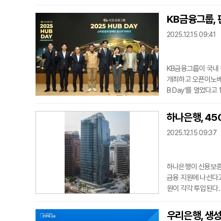
었다. 반응형 웹(Re
으로 최적화되므로, 
KB금융그룹, 
업 활동 중에 발생하
2025.12.15 09:41
게 향상될 것으
KB금융그룹이 국내
개최하고 오픈이노베이
B Day’를 열었다고
자리로, 정부 육성·
업들의 투자 유치와 
하나은행, 45
T부문장, 이재근 글
2025.12.15 09:37
관 기관 관계
하나은행이 신용보증기
금융 지원에 나선다고
원이 각각 투입된다.
00억 원 규모의 금
모의 생산적 금융 계
우리은행, 생성