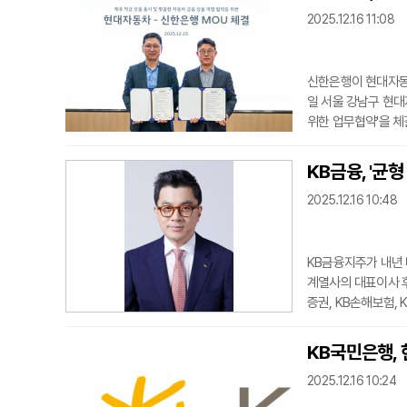
2025.12.16 11:08
신한은행이 현대자동
일 서울 강남구 현대
위한 업무협약'을 체
동차 국내사업본부장이
번 협약을 통해 제휴
KB금융, '균
업, 제휴 자동차 금
2025.12.16 10:48
특히 양
KB금융지주가 내년 
계열사의 대표이사 
증권, KB손해보험, 
보를 선정하고 추천했
기존 대표의 연임과 
KB국민은행,
는 두 명이다. KB
2025.12.16 10:24
대표이사 후보에는