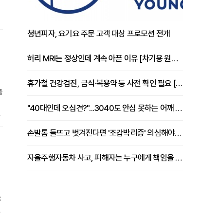
청년피자, 요기요 주문 고객 대상 프로모션 전개
먼
허리 MRI는 정상인데 계속 아픈 이유 [차기용 원장 칼럼]
휴가철 건강검진, 금식·복용약 등 사전 확인 필요 [정도감 원장 칼럼]
플
"40대인데 오십견?"...3040도 안심 못하는 어깨 유착성 관절낭염
적
손발톱 들뜨고 벗겨진다면 '조갑박리증' 의심해야 [김철윤 원장 칼럼]
화
자율주행자동차 사고, 피해자는 누구에게 책임을 물을 수 있을까
류
되