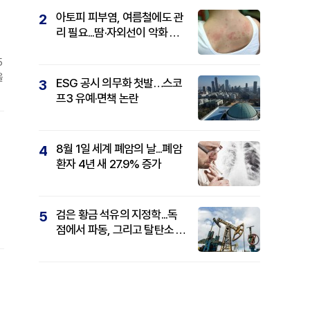
아토피 피부염, 여름철에도 관
2
리 필요...땀·자외선이 악화 요
인
5
을
ESG 공시 의무화 첫발…스코
3
프3 유예·면책 논란
.
8월 1일 세계 폐암의 날...폐암
4
환자 4년 새 27.9% 증가
요
검은 황금 석유의 지정학...독
5
점에서 파동, 그리고 탈탄소 패
권까지
아
보