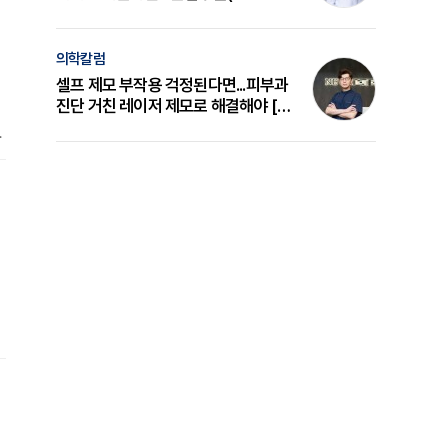
금
의 원리와 선택 기준 [길건 원장 칼럼]
의학칼럼
셀프 제모 부작용 걱정된다면...피부과
진단 거친 레이저 제모로 해결해야 [변
터
준석 원장 칼럼]
했
특
구
스
A
휴