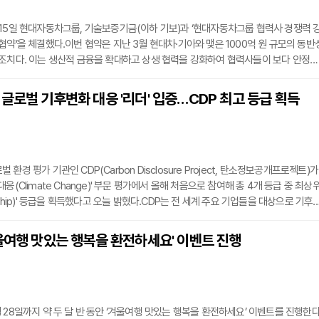
15일 현대자동차그룹, 기술보증기금(이하 기보)과 ‘현대자동차그룹 협력사 경쟁력 
협약’을 체결했다.이번 협약은 지난 3월 현대차·기아와 맺은 1000억 원 규모의 동반
조치다. 이는 생산적 금융을 확대하고 상생 협력을 강화하여 협력사들이 보다 안정적
수 있도록 돕기 위해 마련됐다.이번 금융 지원은 현대차·기아가 출연한 50억 원을 재
 원 규모의 특별 출연 협약 보증을 우대 지원하는 방식으로 이루어진다. 이로써 KB국민
글로벌 기후변화 대응 '리더' 입증…CDP 최고 등급 획득
 함께 총 2000억 원 규모의 대출 지원 체계를 갖추게 되었다. 지원 대상은 현대차·
환경 평가 기관인 CDP(Carbon Disclosure Project, 탄소정보공개프로젝트)가
응(Climate Change)' 부문 평가에서 올해 처음으로 참여해 총 4개 등급 중 최상
rship)' 등급을 획득했다고 오늘 밝혔다.CDP는 전 세계 주요 기업들을 대상으로 기후
보 공개를 요청하고, 이를 바탕으로 환경 성과를 평가하는 국제적인 프로젝트다. 해
 투자기관들이 투자 및 의사결정을 내릴 때 활용하는 가장 대표적이며 높은 공신력을
울여행 맛있는 행복을 환전하세요' 이벤트 진행
로 알려져 있다.우리금융그룹은 2050년 탄소중립 달성을 목표로, 매년 그룹 전체의
 28일까지 약 두 달 반 동안 ‘겨울여행 맛있는 행복을 환전하세요’ 이벤트를 진행한