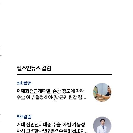
U
I
헬스인뉴스 칼럼
유
의학칼럼
어깨회전근개파열, 손상 정도에 따라
수술 여부 결정해야 [박근민 원장 칼
럼]
의학칼럼
규
거대 전립선비대증 수술, 재발 가능성
까지 고려한다면? 홀렙수술(HoLEP)