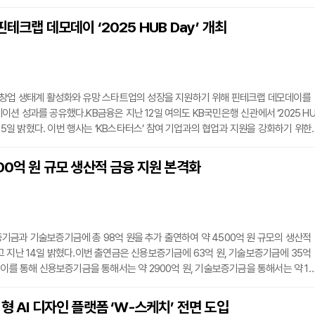
sponsive Web)으로 구축되어 PC, 태블릿, 모바일 등 모든 기기의 화면 크기에 자동
시간과 장소에 구애받지 않고 언제 어디서나 동일한 화면으로 이용 가능하다.특히 영
핀테크랩 데모데이 ‘2025 HUB Day’ 개최
는 각종 관리 업무를 현장에서 즉시 처리할 수 있어, 영업 편의성과 업무 신속성이 크
 창업 생태계 활성화와 유망 스타트업의 성장을 지원하기 위해 핀테크랩 데모데이를
션 성과를 공유했다.KB금융은 지난 12일 여의도 KB국민은행 신관에서 ‘2025 H
 15일 밝혔다. 이번 행사는 ‘KB스타터스’ 참여 기업과의 협업과 지원을 강화하기 위한
투자 기관과 창업 지원 기관, 벤처캐피탈(VC), 액셀러레이터(AC) 등이 참여해 스타트
사업 협력 기회를 모색했다.이날 행사에는 양종희 KB금융그룹 회장과 이창권 디지털·
00억 원 규모 생산적 금융 지원 본격화
로벌사업부문장, 윤법렬 KB인베스트먼트 대표를 비롯해 ‘KB스타터스’ 참여 기업과 
금과 기술보증기금에 총 98억 원을 추가 출연하여 약 4500억 원 규모의 생산적
 지난 14일 밝혔다.이번 출연금은 신용보증기금에 63억 원, 기술보증기금에 35억
 이를 통해 신용보증기금을 통해서는 약 2900억 원, 기술보증기금을 통해서는 약 16
융 지원이 가능할 전망이다.이번 지원은 하나금융그룹이 지난 10월 발표한 84조 원 
획 중 하나다. 자금 조달에 어려움을 겪는 유망 신산업 및 기술혁신 기업을 돕고, 미래
형 AI 디자인 플랫폼 ‘W-스케치’ 전면 도입