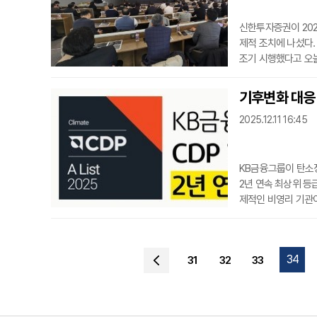
신한투자증권이 202
제적 조치에 나섰다.
조기 시행했다고 오늘
에 차단하고 내부통제
교육은 본부장 및 지
기후변화 대응 
간 자산관리총괄 직
2025.12.11 16:45
시), 정보보안
KB금융그룹이 탄소정보
2년 연속 최상위 등급
제적인 비영리 기관
환경 관련 경영 정보
표되며, 전 세계 금
표다.KB금융그룹은 2
34
31
32
33
을 대외적으로 공인