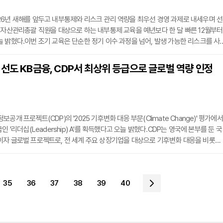
6년 새해를 앞두고 내부통제와 리스크 관리 역량을 최우선 경영 과제로 내세우며 선
 자산관리총괄 직원을 대상으로 하는 내부통제 교육을 예년보다 한 달 빠른 12월부터
 밝혔다.이번 조기 교육은 단순한 정기 이수 과정을 넘어, 발생 가능한 리스크를 사
 원칙을 조직 문화 전체에 깊이 내재화하겠다는 강력한 경영 의지를 반영한 것이다.
점장을 대상으로 한 첫 교육(지난 4일 진행)을 시작으로, 12월 5일부터 10일까지 5
선도 KB금융, CDP서 최상위 등급으로 글로벌 역량 인정
원들에게 집중적으로 이어졌다. 교육 과정은 금융소비자보호, 컴플라이언스(준법감
공개 프로젝트(CDP)의 '2025 기후변화 대응 부문(Climate Change)' 평가에서
인 '리더십(Leadership) A'를 획득했다고 오늘 밝혔다.CDP는 영국에 본부를 둔 국
이자 글로벌 프로젝트로, 전 세계 주요 상장기업을 대상으로 기후변화 대응을 비롯한
를 요청하고 이를 엄격하게 평가한다. 기업들로부터 수집된 정보는 매년 보고서로 발
융기관의 투자 지침서로 활용될 만큼 글로벌 환경 분야에서 높은 신뢰도를 인정받는 
년 연속 Leadership A 등급 획득을 통해 기후 위기 대응을 위한 확고한 노력과 역
35
36
37
38
39
40
받