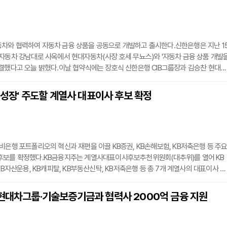
차와 협력하여 자동차 금융 상품을 공동으로 개발하고 출시한다.신한은행은 지난 1
자동차 강남대로 사옥에서 현대자동차(사장 호세 무뇨스)와 '자동차 금융 상품 개발
결했다고 오늘 밝혔다.이날 협약식에는 장호식 신한은행 CIB그룹장과 김승찬 현대자
 참석하여 양사 간 협력 확대와 공동 상품 개발에 대한 의지를 공유했다.양사는 이
 적금 상품 출시를 위한 공동 기획 및 개발, 상품 출시 후 양사 채널을 활용한 홍보 협
형 성장' 주도할 계열사 대표이사 후보 확정
융 상품의 기획, 개발, 홍보를 위한 협업 등 폭넓은 영역에서 시너지를 창출할 계획이다
비은행 포트폴리오의 혁신과 재편을 이끌 KB증권, KB손해보험, KB저축은행 등 주
후보를 확정했다.KB금융지주는 계열사대표이사후보추천위원회(대추위)를 열어 KB
KB자산운용, KB캐피탈, KB부동산신탁, KB저축은행 등 총 7개 계열사의 대표이사 후
다고 16일 밝혔다. 이번 인사는 ‘고객, 사회, 기업가치 균형 성장’을 핵심 기조로 삼
새로운 인물 등용(세대교체)을 함께 추진한 것이 특징이다.이번에 새롭게 선임된 후
 현대차그룹·기술보증기금과 협력사 2000억 금융 지원
증권 IB부문 대표이사 후보에는 강진두 KB증권 경영기획그룹장 부사장이, KB저축은행