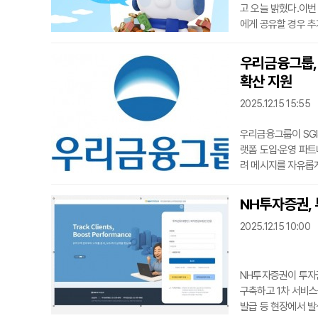
고 오늘 밝혔다.이번
에게 공유할 경우 
일 앱인 ‘신한 SOL
환전 및 수령한 고객
우리금융그룹, 
중 총 1,900명을 
확산 지원
치킨 10개
2025.12.15 15:55
우리금융그룹이 SGI
랫폼 도입·운영 파
려 메시지를 자유롭게
교류를 활성화하여 건
입한 후 올해 누적 
NH투자증권,
다.SGI서울보증은 
2025.12.15 10:00
하여
NH투자증권이 투자
구축하고 1차 서비스
발급 등 현장에서 발