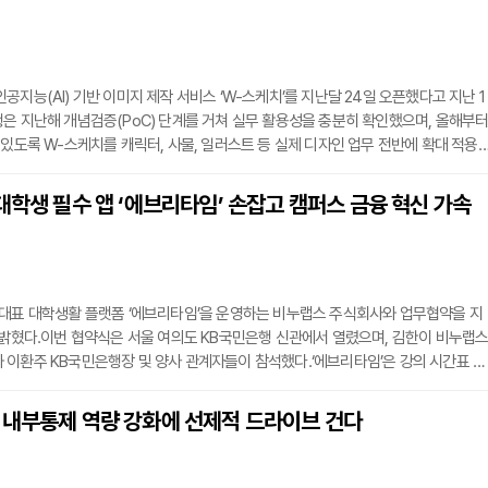
을 강화하기 위한 취지다.하나은행은 이번 출연금을 기반으로 12월 중순 신용보증기
공지능(AI) 기반 이미지 제작 서비스 ‘W-스케치’를 지난달 24일 오픈했다고 지난 1
은 지난해 개념검증(PoC) 단계를 거쳐 실무 활용성을 충분히 확인했으며, 올해부
 있도록 W-스케치를 캐릭터, 사물, 일러스트 등 실제 디자인 업무 전반에 확대 적용
입력만으로 그래픽 디자이너 수준의 이미지 결과물을 즉시 생성할 수 있게 되었다. 
표 캐릭터인 ‘위비(WeBee)’가 실무 콘텐츠에 바로 활용 가능할 정도로 정교하게 
대학생 필수 앱 ‘에브리타임’ 손잡고 캠퍼스 금융 혁신 가속
이번 AI 도입으로 보고서, 영업점 마케팅 안내, SNS 콘텐츠 등 다양한 시각자료 생산
 대표 대학생활 플랫폼 ‘에브리타임’을 운영하는 비누랩스 주식회사와 업무협약을 지
 밝혔다.이번 협약식은 서울 여의도 KB국민은행 신관에서 열렸으며, 김한이 비누랩
이환주 KB국민은행장 및 양사 관계자들이 참석했다.‘에브리타임’은 강의 시간표 작
 대학생활 전반에 유용한 기능을 제공하며 누적 가입자 785만 명, 월간활성사용자(M
유한 플랫폼이다. 특히, 전국 377개 대학 캠퍼스와 제휴를 맺으며 ‘대학생 필수 앱’으로
 내부통제 역량 강화에 선제적 드라이브 건다
양사는 이번 협력을 통해 대학생을 위한 제휴 상품 및 서비스 출시, 금융·비금융 제