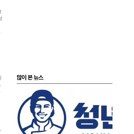
강
성
기
많이 본 뉴스
위
변
당
다