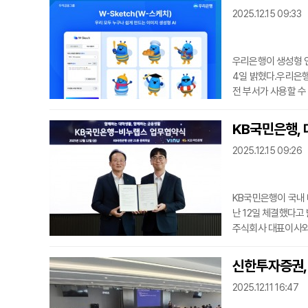
성장 기업의 경쟁력
2025.12.15 09:33
과 ‘유망 신산업
우리은행이 생성형 인
4일 밝혔다.우리은행
전 부서가 사용할 수
다.직원들은 명령어 
히 우리금융그룹의 대
KB국민은행, 
현된 것이 특징이다.
2025.12.15 09:26
속도가 크
KB국민은행이 국내
난 12일 체결했다고
주식회사 대표이사와 
성, 강의평 확인 등
U) 290만 명을 보
신한투자증권,
확고히 자리매김했다.
2025.12.11 16:47
콘텐츠