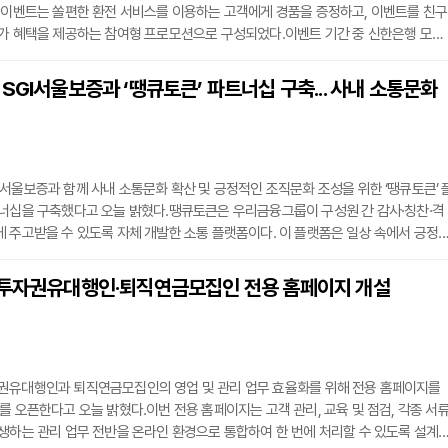
 이벤트는 쏠편한 환전 서비스를 이용하는 고객에게 경품을 증정하고, 이벤트를 친구
추가 혜택을 제공하는 참여형 프로모션으로 구성되었다.이벤트 기간 중 신한은행 모바
뱅크’에서 쏠편한 환전 서비스를 이용하고, 34종의 통화(USD, JPY, EUR 3종 제외)를
은 이벤트 페이지에서 참여하기 버튼을 누르면 응모할 수 있다.신한은행은 응모 고객
SGI서울보증과 ‘땡큐토큰’ 파트너십 구축... 사내 소통문화
추첨하여 교촌치킨 허니순살·콜라(100명), 버거킹 콰트로치즈와퍼세트(300명), 던킨 
서울보증과 함께 사내 소통문화 확산 및 긍정적인 조직문화 조성을 위한 ‘땡큐토큰’ 
트너십을 구축했다고 오늘 밝혔다.땡큐토큰은 우리금융그룹이 구성원 간 감사·칭찬·격
 주고받을 수 있도록 자체 개발한 소통 플랫폼이다. 이 플랫폼은 일상 속에서 긍정
강한 조직문화를 만드는 데 기여하고 있다. 우리금융은 지난해 이를 전 계열사에 도
500만 건 이상의 칭찬 메시지가 오가는 등 내부 소통 문화 정착에 큰 성과를 거두고 있
 투자권유대행인·퇴직연금모집인 전용 홈페이지 개설
이번 플랫폼 도입을 통해 조직 내 칭찬 및 감사 문화를 확산하고 임직원 간 소통을 강
권유대행인과 퇴직연금모집인의 영업 및 관리 업무 효율화를 위해 전용 홈페이지를
를 오픈한다고 오늘 밝혔다.이번 전용 홈페이지는 고객 관리, 교육 및 점검, 각종 서
생하는 관리 업무 전반을 온라인 환경으로 통합하여 한 번에 처리할 수 있도록 설계