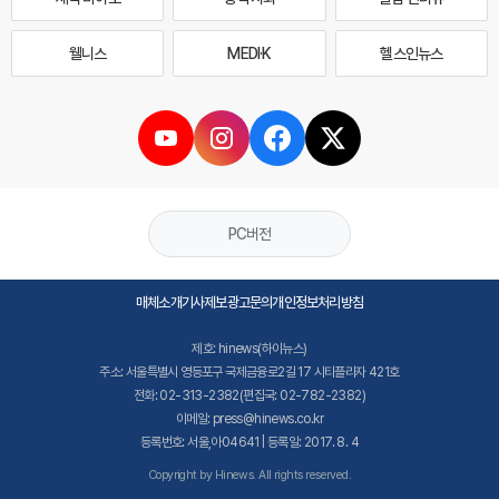
웰니스
MEDI·K
헬스인뉴스
PC버전
매체소개
기사제보
광고문의
개인정보처리방침
제호: hinews(하이뉴스)
주소: 서울특별시 영등포구 국제금융로2길 17 시티플라자 421호
전화: 02-313-2382(편집국: 02-782-2382)
이메일: press@hinews.co.kr
등록번호: 서울,아04641 | 등록일: 2017. 8. 4
Copyright by Hinews. All rights reserved.