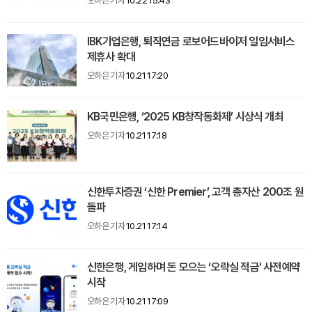
오하은 기자
10.22 15:43
IBK기업은행, 퇴직연금 로보어드바이저 일임서비스
제휴사 확대
오하은 기자
10.21 17:20
KB국민은행, ‘2025 KB창작동화제’ 시상식 개최
오하은 기자
10.21 17:18
신한투자증권 ‘신한 Premier’, 고객 총자산 200조 원
돌파
오하은 기자
10.21 17:14
신한은행, 게임하며 돈 모으는 ‘오락실 적금’ 사전예약
시작
오하은 기자
10.21 17:09