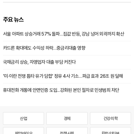
주요 뉴스
서울 아파트 상승거래 57% 돌파…집값 반등, 강남 넘어 외곽까지 확산
카드론 확대에도 수익성 하락…중금리대출 영향
국채금리 상승, 자영업자 대출 부담 커진다
'미·이란 전쟁 틈타 유가 담합' 정유 4사 기소…파급 효과 26조 원 달해
휴대전화 개통에 안면인증 도입...강화된 본인 절차로 민생범죄 차단
산업
경제
건강·의학
제약·바이오
정책·사회
칼럼·인터뷰