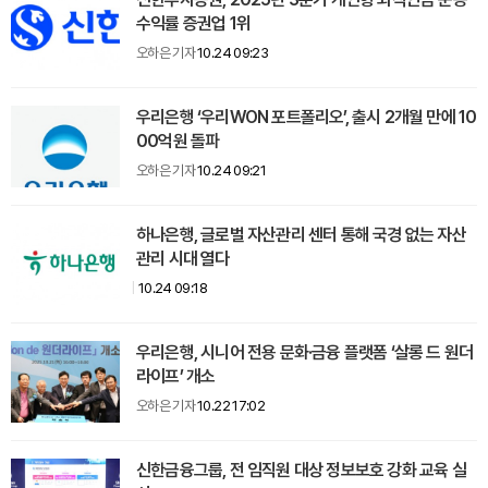
수익률 증권업 1위
오하은 기자
10.24 09:23
우리은행 ‘우리WON 포트폴리오’, 출시 2개월 만에 10
00억원 돌파
오하은 기자
10.24 09:21
하나은행, 글로벌 자산관리 센터 통해 국경 없는 자산
관리 시대 열다
10.24 09:18
우리은행, 시니어 전용 문화·금융 플랫폼 ‘살롱 드 원더
라이프’ 개소
오하은 기자
10.22 17:02
신한금융그룹, 전 임직원 대상 정보보호 강화 교육 실