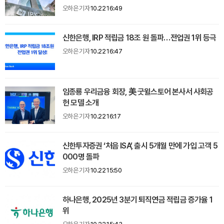
오하은 기자
10.22 16:49
신한은행, IRP 적립금 18조 원 돌파…전업권 1위 등극
오하은 기자
10.22 16:47
임종룡 우리금융 회장, 美 굿윌스토어 본사서 사회공
헌 모델 소개
오하은 기자
10.22 16:17
신한투자증권 ‘처음 ISA’, 출시 5개월 만에 가입 고객 5
000명 돌파
오하은 기자
10.22 15:50
하나은행, 2025년 3분기 퇴직연금 적립금 증가율 1
위