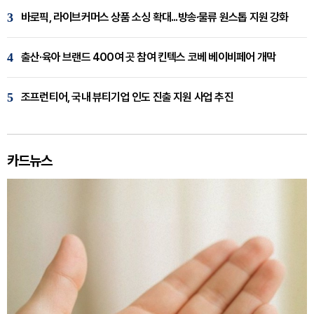
3
바로픽, 라이브커머스 상품 소싱 확대...방송·물류 원스톱 지원 강화
4
출산·육아 브랜드 400여 곳 참여 킨텍스 코베 베이비페어 개막
5
조프런티어, 국내 뷰티기업 인도 진출 지원 사업 추진
카드뉴스