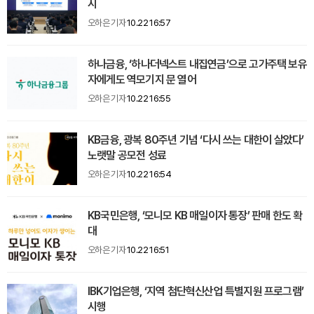
시
오하은 기자
10.22 16:57
하나금융, ‘하나더넥스트 내집연금’으로 고가주택 보유
자에게도 역모기지 문 열어
오하은 기자
10.22 16:55
KB금융, 광복 80주년 기념 ‘다시 쓰는 대한이 살았다’
노랫말 공모전 성료
오하은 기자
10.22 16:54
KB국민은행, ‘모니모 KB 매일이자 통장’ 판매 한도 확
대
오하은 기자
10.22 16:51
IBK기업은행, ‘지역 첨단혁신산업 특별지원 프로그램’
시행