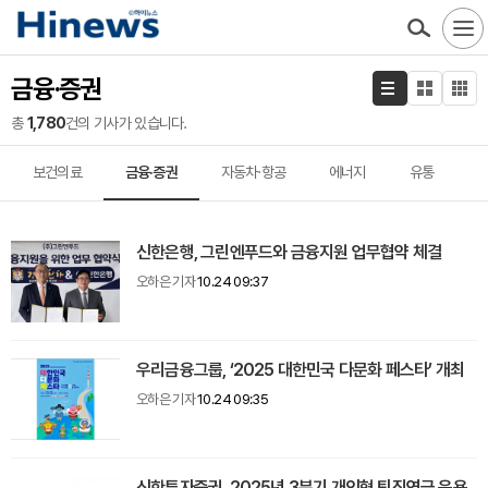
금융·증권
총
1,780
건의 기사가 있습니다.
보건의료
금융·증권
자동차·항공
에너지
유통
신한은행, 그린엔푸드와 금융지원 업무협약 체결
오하은 기자
10.24 09:37
우리금융그룹, ‘2025 대한민국 다문화 페스타’ 개최
오하은 기자
10.24 09:35
신한투자증권, 2025년 3분기 개인형 퇴직연금 운용