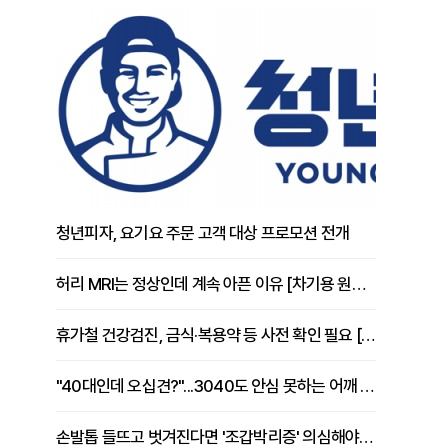
청년피자, 요기요 주문 고객 대상 프로모션 전개
허리 MRI는 정상인데 계속 아픈 이유 [차기용 원장 칼럼]
휴가철 건강검진, 금식·복용약 등 사전 확인 필요 [정도감 원장 칼럼]
"40대인데 오십견?"...3040도 안심 못하는 어깨 유착성 관절낭염
손발톱 들뜨고 벗겨진다면 '조갑박리증' 의심해야 [김철윤 원장 칼럼]