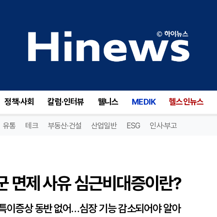
군 면제 사유 심근비대증이란?
정책·사회
칼럼·인터뷰
웰니스
MEDIK
헬스인뉴스
유통
테크
부동산·건설
산업일반
ESG
인사·부고
군 면제 사유 심근비대증이란?
 특이증상 동반 없어…심장 기능 감소되어야 알아