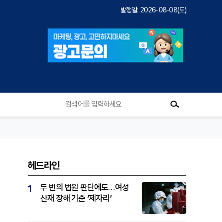
발행일: 2026-08-08(토)
헤드라인
두 번의 법원 판단에도…여성
1
산재 장해 기준 ‘제자리’