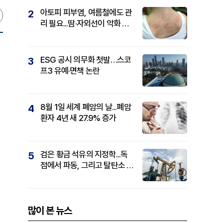
아토피 피부염, 여름철에도 관
2
리 필요...땀·자외선이 악화 요
인
ESG 공시 의무화 첫발…스코
3
프3 유예·면책 논란
8월 1일 세계 폐암의 날...폐암
4
환자 4년 새 27.9% 증가
검은 황금 석유의 지정학...독
5
점에서 파동, 그리고 탈탄소 패
권까지
많이 본 뉴스