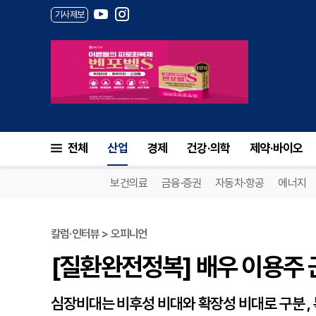
기사제보
[질환완전정복] 배우 이용주 
전체
산업
경제
건강·의학
제약·바이오
보건의료
금융·증권
자동차·항공
에너지
칼럼·인터뷰 > 오피니언
[질환완전정복] 배우 이용주 
심장비대는 비후성 비대와 확장성 비대로 구분 ,