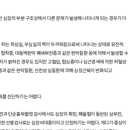
 심장의 부분 구조상에서 다른 문제가 발생해 나타나게 되는 경우가 더
을 하는 좌심실, 우심실의 벽이 두꺼워짐으로써 나타나는 상태로 유전적
 협착증, 대동맥판막 폐쇄부전증과 같은 판막질환 등에 의해서 발생할 수
유전자가 밝혀진 경우도 있지만 고혈압, 협심증이나 심근경색에 의한 허혈성
증과 같은 판막질환, 선천성 심질환에 의해 심장근육이 변화되고
를 진단하기는 어렵다.
과 단순흉부촬영 검사에서도 심장의 확장, 폐울혈이 동반된 심부전,
이러한 선별검사로는 심장비대증이라고 단정하기는 어렵다. 게다가 증상이