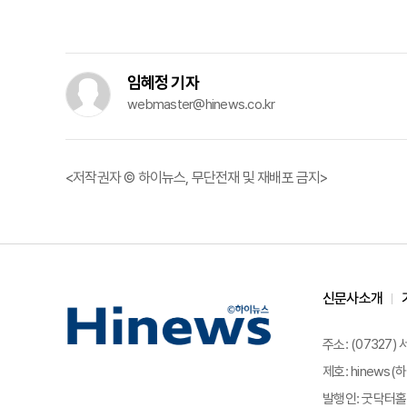
임혜정 기자
webmaster@hinews.co.kr
<저작권자 © 하이뉴스, 무단전재 및 재배포 금지>
신문사소개
주소: (07327)
제호: hinews(하
발행인: 굿닥터홀딩