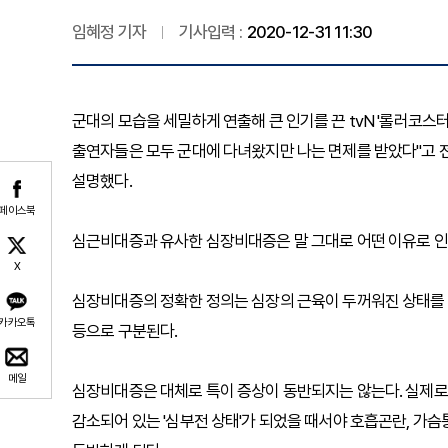
임혜정 기자
기사입력 :
2020-12-31 11:30
군대의 모습을 세밀하게 연출해 큰 인기를 끈 tvN '롤러코스
출연자들은 모두 군대에 다녀왔지만 나는 면제를 받았다"고 
설명했다.
페이스북
심근비대증과 유사한 심장비대증은 말 그대로 어떤 이유로 인
X
심장비대증의 정확한 정의는 심장의 근육이 두꺼워진 상태를 이
카카오톡
등으로 구분된다.
메일
심장비대증은 대체로 특이 증상이 동반되지는 않는다. 실제로
감소되어 있는 '심부전 상태'가 되었을 때서야 호흡곤란, 가슴통