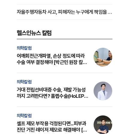
자율주행자동차 사고, 피해자는 누구에게 책임을 물을 수 있을까
헬스인뉴스 칼럼
의학칼럼
어깨회전근개파열, 손상 정도에 따라
수술 여부 결정해야 [박근민 원장 칼
럼]
의학칼럼
거대 전립선비대증 수술, 재발 가능성
까지 고려한다면? 홀렙수술(HoLEP)
의 원리와 선택 기준 [길건 원장 칼럼]
의학칼럼
셀프 제모 부작용 걱정된다면...피부과
진단 거친 레이저 제모로 해결해야 [변