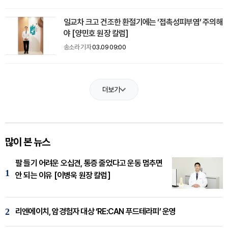
일교차 크고 건조한 환절기에는 ‘접촉성피부염’ 주의해
야 [양민호 원장 칼럼]
송소라 기자
03.09 09:00
더보기
많이 본 뉴스
팔 들기 어려운 오십견, 통증 줄었다고 운동 멈추면
1
안 되는 이유 [이병욱 원장 칼럼]
2
리엔에이치, 암경험자 대상 ‘RE:CAN 푸드테라피’ 운영