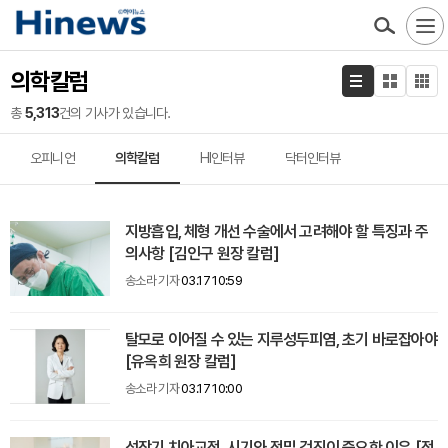
의학칼럼
총
5,313
건의 기사가 있습니다.
오피니언
의학칼럼
HI인터뷰
닥터인터뷰
지방흡입, 체형 개선 수술에서 고려해야 할 특징과 주
의사항 [김인구 원장 칼럼]
송소라 기자
03.17 10:59
탈모로 이어질 수 있는 지루성두피염, 초기 바로잡아야
[유옥희 원장 칼럼]
송소라 기자
03.17 10:00
성장기 치아교정, 시기와 정밀 검진이 중요한 이유 [정