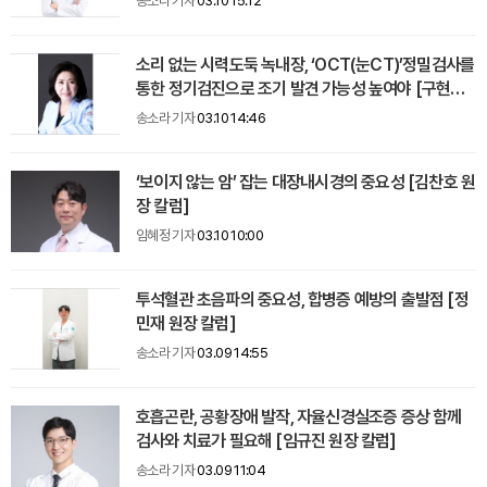
송소라 기자
03.10 15:12
소리 없는 시력도둑 녹내장, ‘OCT(눈CT)’정밀검사를
통한 정기검진으로 조기 발견 가능성 높여야 [구현남
원장 칼럼]
송소라 기자
03.10 14:46
‘보이지 않는 암’ 잡는 대장내시경의 중요성 [김찬호 원
장 칼럼]
임혜정 기자
03.10 10:00
투석혈관 초음파의 중요성, 합병증 예방의 출발점 [정
민재 원장 칼럼]
송소라 기자
03.09 14:55
호흡곤란, 공황장애 발작, 자율신경실조증 증상 함께
검사와 치료가 필요해 [임규진 원장 칼럼]
송소라 기자
03.09 11:04