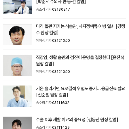
[박준서 수의사 반·동·건 칼럼]
송소라 기자
03.13 09:17
다리 혈관 지키는 식습관, 하지정맥류 예방 열쇠 [강정
수 원장 칼럼]
임혜정 기자
03.12 10:00
직장암, 생활 습관과 검진이 운명을 결정한다 [윤진석
원장 칼럼]
임혜정 기자
03.12 10:00
기온 올라가면 요로결석 위험도 증가… 응급진료 필요
[신순철 원장 칼럼]
송소라 기자
03.11 16:32
수술 이후 재활 치료의 중요성 [김동진 원장 칼럼]
송소라 기자
03.11 14:29