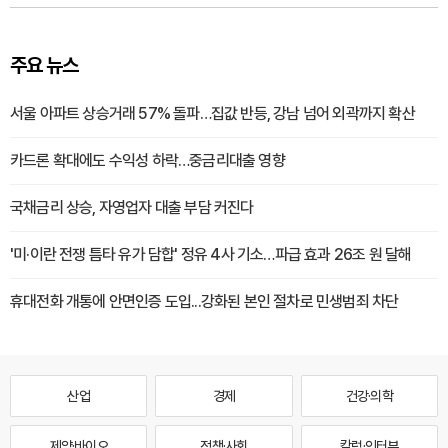
주요 뉴스
서울 아파트 상승거래 57% 돌파…집값 반등, 강남 넘어 외곽까지 확산
카드론 확대에도 수익성 하락…중금리대출 영향
국채금리 상승, 자영업자 대출 부담 커진다
'미·이란 전쟁 틈타 유가 담합' 정유 4사 기소…파급 효과 26조 원 달해
휴대전화 개통에 안면인증 도입...강화된 본인 절차로 민생범죄 차단
산업
경제
건강·의학
제약·바이오
정책·사회
칼럼·인터뷰