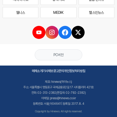
웰니스
MEDI·K
헬스인뉴스
PC버전
매체소개
기사제보
광고문의
개인정보처리방침
제호: hinews(하이뉴스)
주소: 서울특별시 영등포구 국제금융로2길 17 시티플라자 421호
전화: 02-313-2382(편집국: 02-782-2382)
이메일: press@hinews.co.kr
등록번호: 서울,아04641 | 등록일: 2017. 8. 4
Copyright by Hinews. All rights reserved.