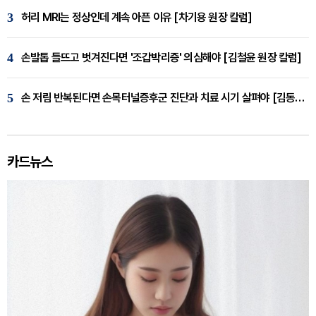
3
허리 MRI는 정상인데 계속 아픈 이유 [차기용 원장 칼럼]
4
손발톱 들뜨고 벗겨진다면 '조갑박리증' 의심해야 [김철윤 원장 칼럼]
5
손 저림 반복된다면 손목터널증후군 진단과 치료 시기 살펴야 [김동현 원장 칼럼]
카드뉴스