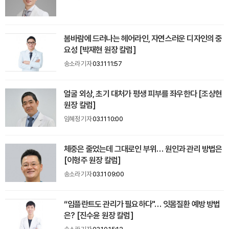
봄바람에 드러나는 헤어라인, 자연스러운 디자인의 중
요성 [박재현 원장 칼럼]
송소라 기자
03.11 11:57
얼굴 외상, 초기 대처가 평생 피부를 좌우한다 [조상현
원장 칼럼]
임혜정 기자
03.11 10:00
체중은 줄었는데 그대로인 부위… 원인과 관리 방법은
[이형주 원장 칼럼]
송소라 기자
03.11 09:00
“임플란트도 관리가 필요하다"… 잇몸질환 예방 방법
은? [진수윤 원장 칼럼]