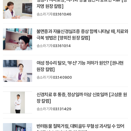
지영 원장 칼럼]
송소라 기자
03.16 10:46
불면증과 자율신경실조증 증상 함께 나타날 때, 치료와
극복 방법은 [양희진 원장 칼럼]
송소라 기자
03.16 10:14
여성 정수리 탈모, ‘부신’ 기능 저하가 원인? [권나현
원장 칼럼]
송소라 기자
03.14 09:00
신경치료 후 통증, 정상일까 이상 신호일까 [고상훈 원
장 칼럼]
송소라 기자
03.13 14:29
반려동물 절뚝거림, 대퇴골두 무혈성 괴사일 수 있어