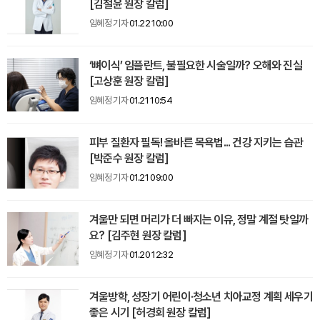
[김철윤 원장 칼럼]
임혜정 기자
01.22 10:00
‘뼈이식’ 임플란트, 불필요한 시술일까? 오해와 진실
[고상훈 원장 칼럼]
임혜정 기자
01.21 10:54
피부 질환자 필독! 올바른 목욕법... 건강 지키는 습관
[박준수 원장 칼럼]
임혜정 기자
01.21 09:00
겨울만 되면 머리가 더 빠지는 이유, 정말 계절 탓일까
요? [김주현 원장 칼럼]
임혜정 기자
01.20 12:32
겨울방학, 성장기 어린이·청소년 치아교정 계획 세우기
좋은 시기 [허경회 원장 칼럼]