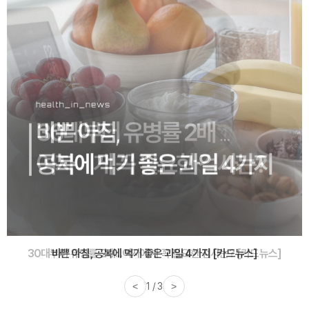
30대부터 유병률 2배...여자에게 꼭 필요한 검사는? [카드뉴스]
<
2 / 3
>