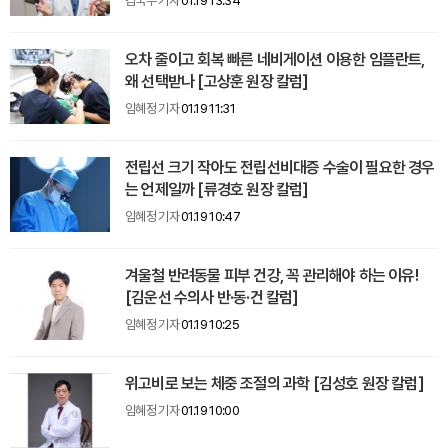
김국주 기자
01.19 13:34
오차 줄이고 회복 빠른 네비게이션 이용한 임플란트,
왜 선택받나 [고상훈 원장 칼럼]
임혜정 기자
01.19 11:31
전립선 크기 작아도 전립선비대증 수술이 필요한 경우
는 언제일까 [류경호 원장 칼럼]
임혜정 기자
01.19 10:47
겨울철 반려동물 피부 건강, 꼭 관리해야 하는 이유!
[김운선 수의사 반·동·건 칼럼]
임혜정 기자
01.19 10:25
위고비로 보는 체중 조절의 과학 [김성호 원장 칼럼]
임혜정 기자
01.19 10:00