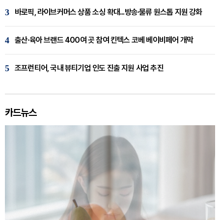
3
바로픽, 라이브커머스 상품 소싱 확대...방송·물류 원스톱 지원 강화
4
출산·육아 브랜드 400여 곳 참여 킨텍스 코베 베이비페어 개막
5
조프런티어, 국내 뷰티기업 인도 진출 지원 사업 추진
카드뉴스