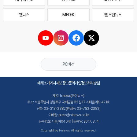
웰니스
MEDI·K
헬스인뉴스
PC버전
매체소개
기사제보
광고문의
개인정보처리방침
제호: hinews(하이뉴스)
주소: 서울특별시 영등포구 국제금융로2길 17 시티플라자 421호
전화: 02-313-2382(편집국: 02-782-2382)
이메일: press@hinews.co.kr
등록번호: 서울,아04641 | 등록일: 2017. 8. 4
Copyright by Hinews. All rights reserved.