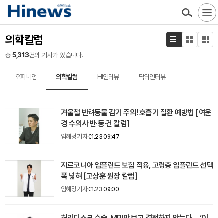
의학칼럼
총
5,313
건의 기사가 있습니다.
오피니언
의학칼럼
HI인터뷰
닥터인터뷰
겨울철 반려동물 감기 주의! 호흡기 질환 예방법 [여운
경 수의사 반·동·건 칼럼]
임혜정 기자
01.23 09:47
지르코니아 임플란트 보험 적용, 고령층 임플란트 선택
폭 넓혀 [고상훈 원장 칼럼]
임혜정 기자
01.23 09:00
허리디스크 수술, MRI만 보고 결정하지 않는다… ‘이