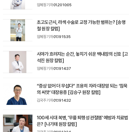
임혜정 기자
01.20 10:05
초고도근시, 라섹 수술로 교정 가능한 범위는? [송명
철 원장 칼럼]
임혜정 기자
01.19 15:35
시야가 흐려지는 순간, 놓치기 쉬운 백내장의 신호 [고
석진 원장 칼럼]
임혜정 기자
01.19 14:37
“증상 없어 더 무섭다” 조용히 자라 대장암 되는 ‘침묵
의 씨앗’ 대장용종 [김승구 원장 칼럼]
김국주 기자
01.19 14:32
100세 시대 복병, '무릎 퇴행성 관절염' 예방과 치료법
은? [나기태 원장 칼럼]