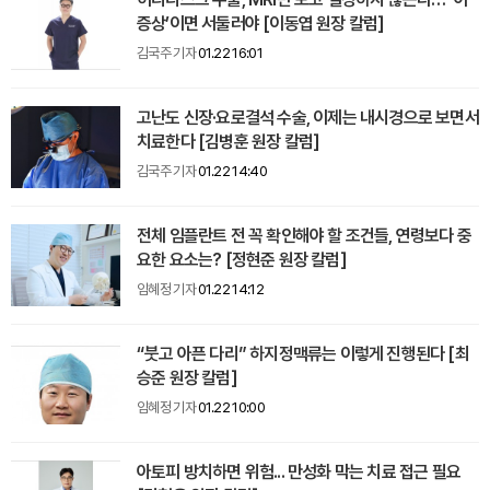
증상’이면 서둘러야 [이동엽 원장 칼럼]
김국주 기자
01.22 16:01
고난도 신장·요로결석 수술, 이제는 내시경으로 보면서
치료한다 [김병훈 원장 칼럼]
김국주 기자
01.22 14:40
전체 임플란트 전 꼭 확인해야 할 조건들, 연령보다 중
요한 요소는? [정현준 원장 칼럼]
임혜정 기자
01.22 14:12
“붓고 아픈 다리” 하지정맥류는 이렇게 진행된다 [최
승준 원장 칼럼]
임혜정 기자
01.22 10:00
아토피 방치하면 위험... 만성화 막는 치료 접근 필요