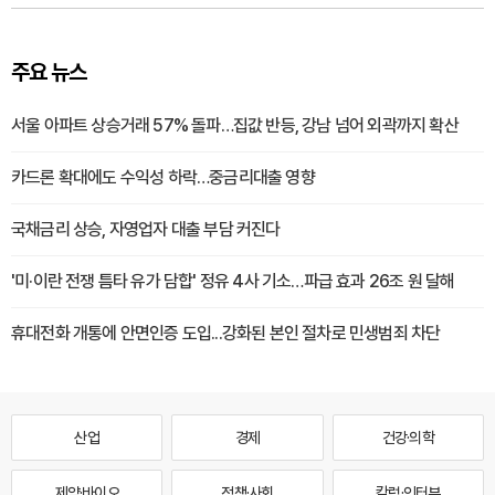
주요 뉴스
서울 아파트 상승거래 57% 돌파…집값 반등, 강남 넘어 외곽까지 확산
카드론 확대에도 수익성 하락…중금리대출 영향
국채금리 상승, 자영업자 대출 부담 커진다
'미·이란 전쟁 틈타 유가 담합' 정유 4사 기소…파급 효과 26조 원 달해
휴대전화 개통에 안면인증 도입...강화된 본인 절차로 민생범죄 차단
산업
경제
건강·의학
제약·바이오
정책·사회
칼럼·인터뷰