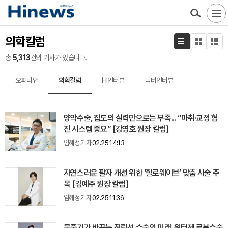
의학칼럼
총
5,313
건의 기사가 있습니다.
오피니언
의학칼럼
HI인터뷰
닥터인터뷰
양악수술, 집도의 실력만으로는 부족... “마취·교정 협
진 시스템 중요” [강영호 원장 칼럼]
임혜정 기자
02.25 14:13
자연스러운 팔자 개선 위한 ‘힐로웨이브’ 맞춤 시술 주
목 [김예주 원장 칼럼]
임혜정 기자
02.25 11:36
물줄기가 바꾸는 전립선 수술의 미래, 워터젯 로봇수술