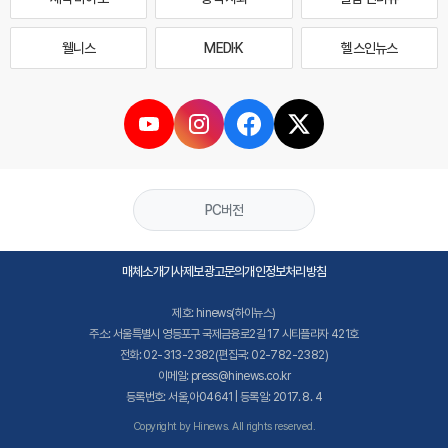
웰니스
MEDI·K
헬스인뉴스
PC버전
매체소개
기사제보
광고문의
개인정보처리방침
제호: hinews(하이뉴스)
주소: 서울특별시 영등포구 국제금융로2길 17 시티플라자 421호
전화: 02-313-2382(편집국: 02-782-2382)
이메일: press@hinews.co.kr
등록번호: 서울,아04641 | 등록일: 2017. 8. 4
Copyright by Hinews. All rights reserved.