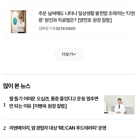
추운 날씨에도 나타나 일상생활 불편함 초래하는 ‘다한
증’ 원인과 치료법은? [양민호 원장 칼럼]
임혜정 기자
02.16 09:00
더보기
많이 본 뉴스
팔 들기 어려운 오십견, 통증 줄었다고 운동 멈추면
1
안 되는 이유 [이병욱 원장 칼럼]
2
리엔에이치, 암경험자 대상 ‘RE:CAN 푸드테라피’ 운영