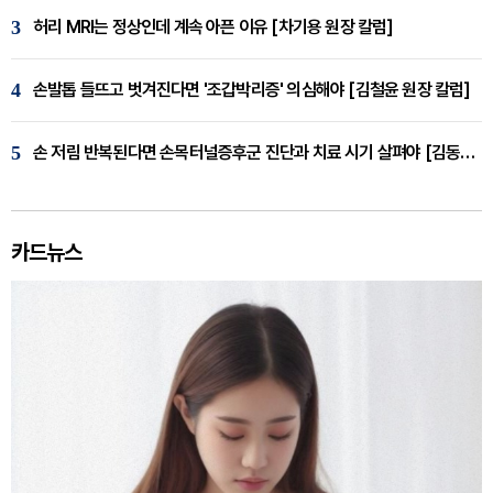
3
허리 MRI는 정상인데 계속 아픈 이유 [차기용 원장 칼럼]
4
손발톱 들뜨고 벗겨진다면 '조갑박리증' 의심해야 [김철윤 원장 칼럼]
5
손 저림 반복된다면 손목터널증후군 진단과 치료 시기 살펴야 [김동현 원장 칼럼]
카드뉴스