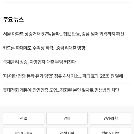
주요 뉴스
서울 아파트 상승거래 57% 돌파…집값 반등, 강남 넘어 외곽까지 확산
카드론 확대에도 수익성 하락…중금리대출 영향
국채금리 상승, 자영업자 대출 부담 커진다
'미·이란 전쟁 틈타 유가 담합' 정유 4사 기소…파급 효과 26조 원 달해
휴대전화 개통에 안면인증 도입...강화된 본인 절차로 민생범죄 차단
산업
경제
건강·의학
제약·바이오
정책·사회
칼럼·인터뷰