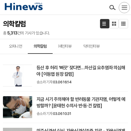
의학칼럼
총
5,313
건의 기사가 있습니다.
오피니언
의학칼럼
HI인터뷰
닥터인터뷰
등산 후 허리 ‘삐끗’ 잦다면…하산길 요추염좌 의심해
야 [이동엽 원장 칼럼]
송소라 기자
03.06 16:14
지금 시기 주의해야 할 반려동물 기관지염, 어떻게 예
방할까? [윤태현 수의사 반·동·건 칼럼]
송소라 기자
03.06 10:31
미주신경성 실신, 자율신경실조증 치료 - 자율신경계