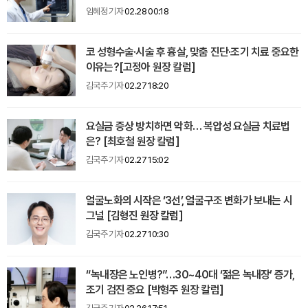
임혜정 기자
02.28 00:18
코 성형수술·시술 후 흉살, 맞춤 진단·조기 치료 중요한
이유는?[고정아 원장 칼럼]
김국주 기자
02.27 18:20
요실금 증상 방치하면 악화… 복압성 요실금 치료법
은? [최호철 원장 칼럼]
김국주 기자
02.27 15:02
얼굴노화의 시작은 ‘3선’, 얼굴구조 변화가 보내는 시
그널 [김형진 원장 칼럼]
김국주 기자
02.27 10:30
“녹내장은 노인병?”…30~40대 ‘젊은 녹내장’ 증가,
조기 검진 중요 [박형주 원장 칼럼]