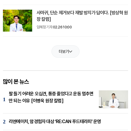
사마귀, 단순 제거보다 재발 방지가 답이다. [방상혁 원
장 칼럼]
임혜정 기자
02.26 10:00
더보기
많이 본 뉴스
팔 들기 어려운 오십견, 통증 줄었다고 운동 멈추면
1
안 되는 이유 [이병욱 원장 칼럼]
2
리엔에이치, 암경험자 대상 ‘RE:CAN 푸드테라피’ 운영