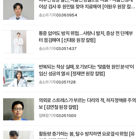
이상 검사 후 원인을 찾아 치료해야 [이원우 원장 칼
럼]
송소라 기자
03.06 09:54
통증 없어도 방치 위험…사랑니 발치, 증상 전 단계부
터 점검해야 [신대웅 원장 칼럼]
송소라 기자
03.05 14:37
반복되는 착상 실패, 포기보다는 ‘맞춤형 원인 분석’이
임신 성공의 열쇠 [정재연 원장 칼럼]
송소라 기자
03.05 11:28
의외로 스트레스가 부르는 다리의 적, 하지정맥류 주의
보 [김연철 원장 칼럼]
임혜정 기자
03.05 10:00
활동량 증가하는 봄, 탈수 방치하면 요로결석 위험 [유