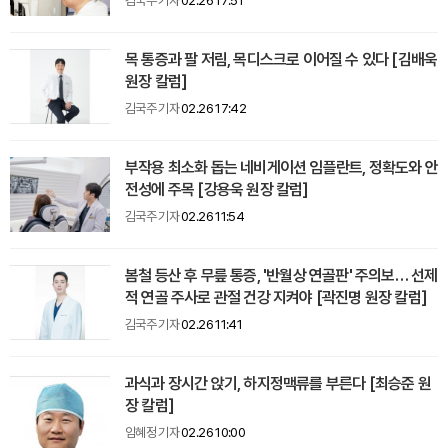
김국주 기자
02.26 17:51
목 통증과 팔 저림, 목디스크로 이어질 수 있다 [김배욱
원장 칼럼]
김국주 기자
02.26 17:42
부작용 최소화 돕는 네비게이션 임플란트, 정확도와 안
전성에 주목 [강용욱 원장 칼럼]
김국주 기자
02.26 11:54
봄철 등산 후 무릎 통증, '반월상 연골판' 주의보… 선제
적 연골 주사로 관절 건강 지켜야 [곽진명 원장 칼럼]
김국주 기자
02.26 11:41
과식과 장시간 앉기, 하지정맥류를 부른다 [최승준 원
장 칼럼]
임혜정 기자
02.26 10:00