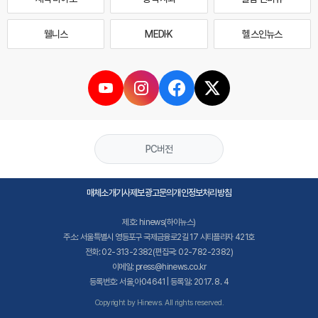
웰니스
MEDI·K
헬스인뉴스
PC버전
매체소개
기사제보
광고문의
개인정보처리방침
제호: hinews(하이뉴스)
주소: 서울특별시 영등포구 국제금융로2길 17 시티플라자 421호
전화: 02-313-2382(편집국: 02-782-2382)
이메일: press@hinews.co.kr
등록번호: 서울,아04641 | 등록일: 2017. 8. 4
Copyright by Hinews. All rights reserved.