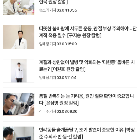
현욱 원장 칼럼]
송소라 기자
03.04 10:55
따뜻한 봄바람에 서두른 운동, 관절 부상 주의해야... 단
계적 적응 필수 [구자승 원장 칼럼]
임혜정 기자
03.03 15:09
계절과 상관없이 발병 및 악화되는 ‘다한증’ 올바른 치
료는? [이원호 원장 칼럼]
임혜정 기자
03.03 11:04
봄철 반복되는 눈 가려움, 원인 질환 확인이 중요합니
다 [윤삼영 원장 칼럼]
김국주 기자
03.03 09:30
반려동물 슬개골탈구, 조기 발견이 중요한 이유 [박상
준 수의사 반·동·건 칼럼]