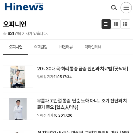
오피니언
총
631
건의 기사가 있습니다.
오피니언
의학칼럼
HI인터뷰
닥터인터뷰
20~30대 목·허리 통증 급증 원인과 치료법 [굿닥터]
임혜정 기자
11.05 17:34
무릎과 고관절 통증, 단순 노화 아냐... 조기 진단과 치
료가 중요 [헬스人터뷰]
임혜정 기자
10.30 17:30
AI 자동화가 바꾸는 마케팅, 그리고 병원의 미래 [AI와