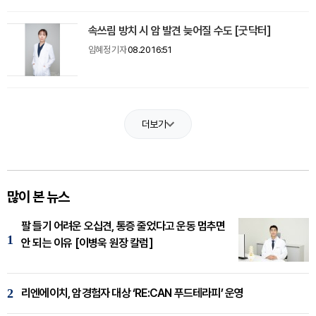
속쓰림 방치 시 암 발견 늦어질 수도 [굿닥터]
임혜정 기자
08.20 16:51
더보기
많이 본 뉴스
팔 들기 어려운 오십견, 통증 줄었다고 운동 멈추면
1
안 되는 이유 [이병욱 원장 칼럼]
2
리엔에이치, 암경험자 대상 ‘RE:CAN 푸드테라피’ 운영