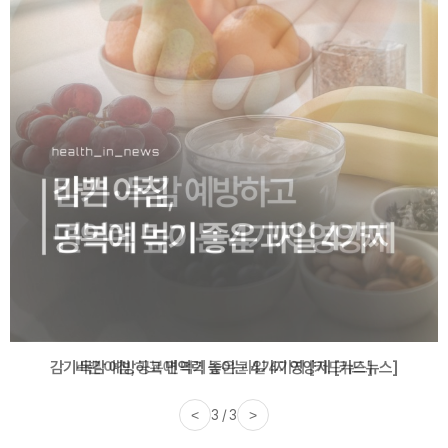
바쁜 아침, 공복에 먹기 좋은 과일 4가지 [카드뉴스]
<
1 / 3
>