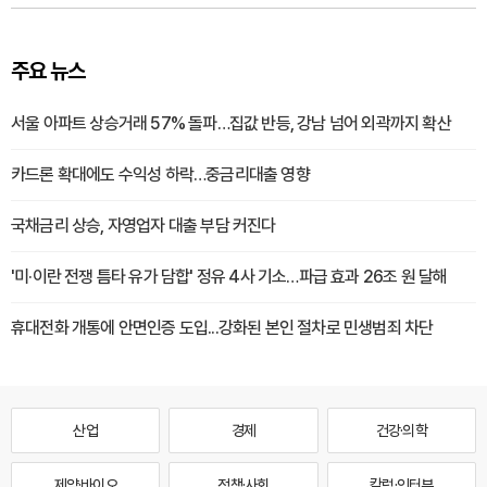
주요 뉴스
서울 아파트 상승거래 57% 돌파…집값 반등, 강남 넘어 외곽까지 확산
카드론 확대에도 수익성 하락…중금리대출 영향
국채금리 상승, 자영업자 대출 부담 커진다
'미·이란 전쟁 틈타 유가 담합' 정유 4사 기소…파급 효과 26조 원 달해
휴대전화 개통에 안면인증 도입...강화된 본인 절차로 민생범죄 차단
산업
경제
건강·의학
제약·바이오
정책·사회
칼럼·인터뷰