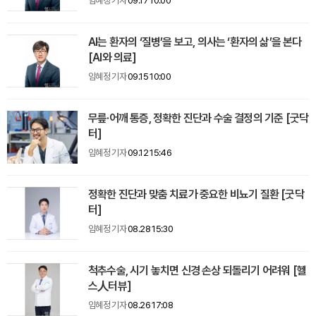
임혜정 기자
09.17 10:00
AI는 환자의 ‘질병’을 보고, 의사는 ‘환자의 삶’을 본다
[AI와 의료]
임혜정 기자
09.15 10:00
무릎·어깨 통증, 정확한 진단과 수술 결정의 기준 [굿닥
터]
임혜정 기자
09.12 15:46
정확한 진단과 맞춤 치료가 중요한 비뇨기 질환 [굿닥
터]
임혜정 기자
08.28 15:30
척추수술, 시기 놓치면 신경 손상 되돌리기 어려워 [헬
스人터뷰]
임혜정 기자
08.26 17:08