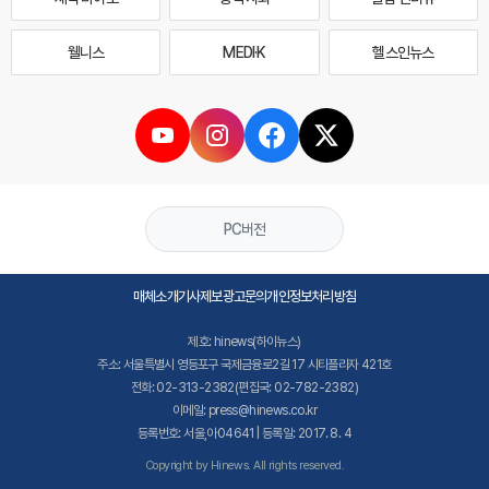
웰니스
MEDI·K
헬스인뉴스
PC버전
매체소개
기사제보
광고문의
개인정보처리방침
제호: hinews(하이뉴스)
주소: 서울특별시 영등포구 국제금융로2길 17 시티플라자 421호
전화: 02-313-2382(편집국: 02-782-2382)
이메일: press@hinews.co.kr
등록번호: 서울,아04641 | 등록일: 2017. 8. 4
Copyright by Hinews. All rights reserved.