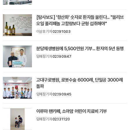
[탐사보도] '항산화' 숫자로 환자들 울린다... "올리브
오일 폴리페놀 고함량보다 균형 섭취해야"
이상호 기자
02.19 10:03
분당제생병원에 5,500만원 기부... 환자의 5년 동행
임혜정 기자
02.19 09:47
고대구로병원, 로봇수술 6000례, 단일공 3000례
돌파
임혜정 기자
02.19 09:45
이루마 팬카페, 소아암 어린이 치료비 기부
임혜정 기자
02.13 11:20