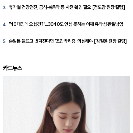
3
휴가철 건강검진, 금식·복용약 등 사전 확인 필요 [정도감 원장 칼럼]
4
"40대인데 오십견?"...3040도 안심 못하는 어깨 유착성 관절낭염
5
손발톱 들뜨고 벗겨진다면 '조갑박리증' 의심해야 [김철윤 원장 칼럼]
카드뉴스