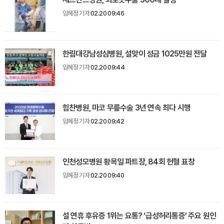
임혜정 기자
02.20 09:46
한림대강남성심병원, 설맞이 성금 1025만원 전달
임혜정 기자
02.20 09:44
힘찬병원, 마코 무릎수술 3년 연속 최다 시행
임혜정 기자
02.20 09:42
인천성모병원 황목일 파트장, 84회 헌혈 표창
임혜정 기자
02.20 09:40
설 연휴 후유증 1위는 요통? ‘급성허리통증’ 주요 원인