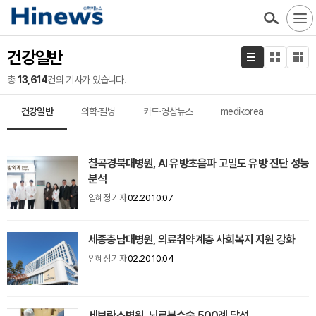
건강일반
총
13,614
건의 기사가 있습니다.
건강일반
의학·질병
카드·영상뉴스
medikorea
칠곡경북대병원, AI 유방초음파 고밀도 유방 진단 성능
분석
임혜정 기자
02.20 10:07
세종충남대병원, 의료취약계층 사회복지 지원 강화
임혜정 기자
02.20 10:04
세브란스병원, 뇌로봇수술 500례 달성