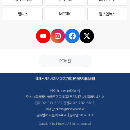
웰니스
MEDI·K
헬스인뉴스
PC버전
매체소개
기사제보
광고문의
개인정보처리방침
제호: hinews(하이뉴스)
주소: 서울특별시 영등포구 국제금융로2길 17 시티플라자 421호
전화: 02-313-2382(편집국: 02-782-2382)
이메일: press@hinews.co.kr
등록번호: 서울,아04641 | 등록일: 2017. 8. 4
Copyright by Hinews. All rights reserved.