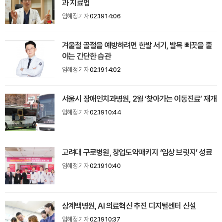
과 치료법
임혜정 기자
02.19 14:06
겨울철 골절을 예방하려면 한발 서기, 발목 삐끗을 줄
이는 간단한 습관
임혜정 기자
02.19 14:02
서울시 장애인치과병원, 2월 ‘찾아가는 이동진료’ 재개
임혜정 기자
02.19 10:44
고려대 구로병원, 창업도약패키지 ‘임상 브릿지’ 성료
임혜정 기자
02.19 10:40
상계백병원, AI 의료혁신 추진 디지털센터 신설
임혜정 기자
02.19 10:37