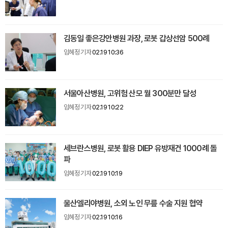
김동일 좋은강안병원 과장, 로봇 갑상선암 500례
임혜정 기자
02.19 10:36
서울아산병원, 고위험 산모 월 300분만 달성
임혜정 기자
02.19 10:22
세브란스병원, 로봇 활용 DIEP 유방재건 1000례 돌
파
임혜정 기자
02.19 10:19
울산엘리야병원, 소외 노인 무릎 수술 지원 협약
임혜정 기자
02.19 10:16