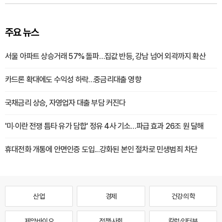
주요 뉴스
서울 아파트 상승거래 57% 돌파…집값 반등, 강남 넘어 외곽까지 확산
카드론 확대에도 수익성 하락…중금리대출 영향
국채금리 상승, 자영업자 대출 부담 커진다
'미·이란 전쟁 틈타 유가 담합' 정유 4사 기소…파급 효과 26조 원 달해
휴대전화 개통에 안면인증 도입...강화된 본인 절차로 민생범죄 차단
산업
경제
건강·의학
제약·바이오
정책·사회
칼럼·인터뷰