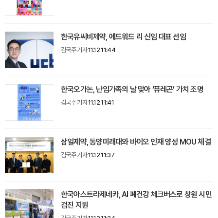
한국유씨비제약, 에드워드 리 신임 대표 선임
김국주 기자
11.12 11:44
한국오가논, 난임가족의 날 맞아 ‘퓨레곤’ 가치 조명
김국주 기자
11.12 11:41
삼일제약, 동양미래대와 바이오 인재 양성 MOU 체결
김국주 기자
11.12 11:37
한국아스트라제네카, AI 폐건강 체크버스로 창원 시민
검진 지원