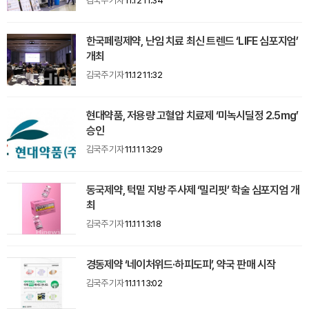
김국주 기자
11.12 11:34
한국페링제약, 난임 치료 최신 트렌드 ‘LIFE 심포지엄’
개최
김국주 기자
11.12 11:32
현대약품, 저용량 고혈압 치료제 ‘미녹시딜정 2.5mg’
승인
김국주 기자
11.11 13:29
동국제약, 턱밑 지방 주사제 ‘밀리핏’ 학술 심포지엄 개
최
김국주 기자
11.11 13:18
경동제약 ‘네이처위드·하피도피’, 약국 판매 시작
김국주 기자
11.11 13:02