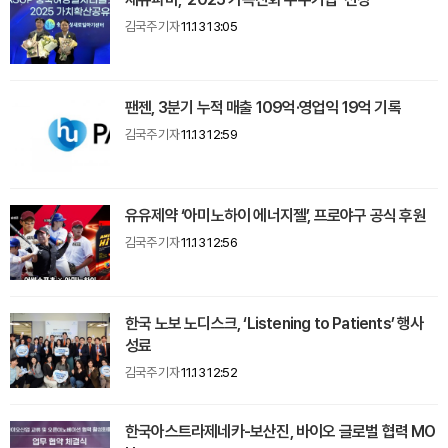
김국주 기자
11.13 13:05
팬젠, 3분기 누적 매출 109억·영업익 19억 기록
김국주 기자
11.13 12:59
유유제약 ‘아미노하이 에너지젤’, 프로야구 공식 후원
김국주 기자
11.13 12:56
한국 노보 노디스크, ‘Listening to Patients’ 행사
성료
김국주 기자
11.13 12:52
한국아스트라제네카-보산진, 바이오 글로벌 협력 MO