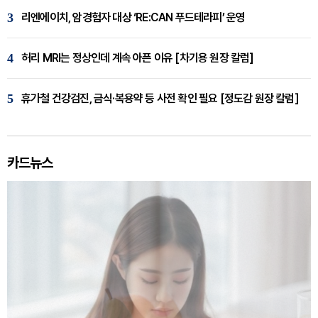
3
리엔에이치, 암경험자 대상 ‘RE:CAN 푸드테라피’ 운영
4
허리 MRI는 정상인데 계속 아픈 이유 [차기용 원장 칼럼]
5
휴가철 건강검진, 금식·복용약 등 사전 확인 필요 [정도감 원장 칼럼]
카드뉴스