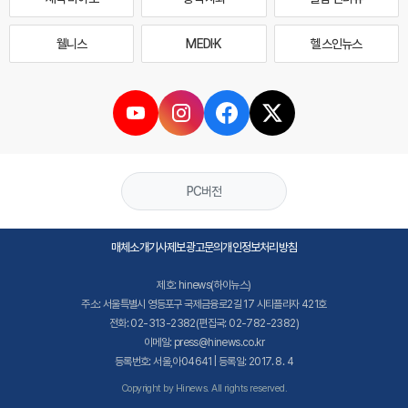
웰니스
MEDI·K
헬스인뉴스
PC버전
매체소개
기사제보
광고문의
개인정보처리방침
제호: hinews(하이뉴스)
주소: 서울특별시 영등포구 국제금융로2길 17 시티플라자 421호
전화: 02-313-2382(편집국: 02-782-2382)
이메일: press@hinews.co.kr
등록번호: 서울,아04641 | 등록일: 2017. 8. 4
Copyright by Hinews. All rights reserved.