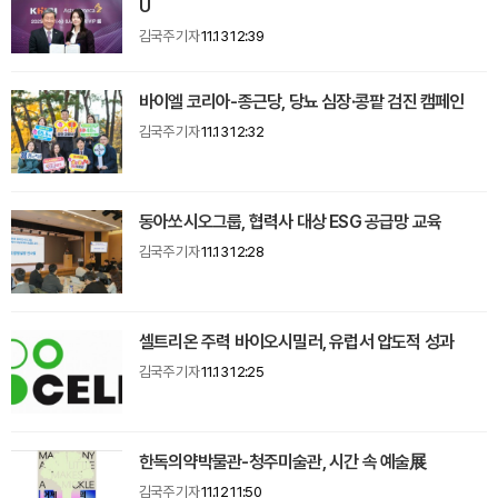
U
김국주 기자
11.13 12:39
바이엘 코리아-종근당, 당뇨 심장·콩팥 검진 캠페인
김국주 기자
11.13 12:32
동아쏘시오그룹, 협력사 대상 ESG 공급망 교육
김국주 기자
11.13 12:28
셀트리온 주력 바이오시밀러, 유럽서 압도적 성과
김국주 기자
11.13 12:25
한독의약박물관-청주미술관, 시간 속 예술展
김국주 기자
11.12 11:50