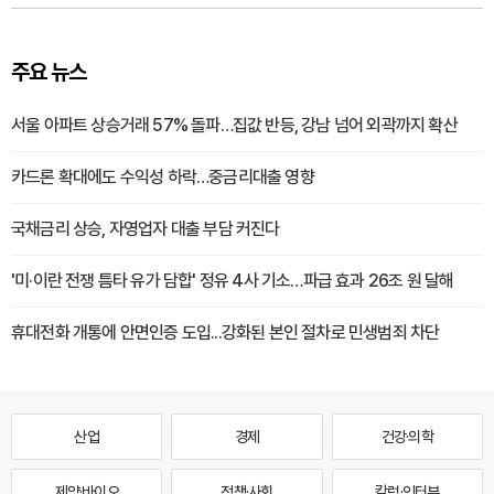
주요 뉴스
서울 아파트 상승거래 57% 돌파…집값 반등, 강남 넘어 외곽까지 확산
카드론 확대에도 수익성 하락…중금리대출 영향
국채금리 상승, 자영업자 대출 부담 커진다
'미·이란 전쟁 틈타 유가 담합' 정유 4사 기소…파급 효과 26조 원 달해
휴대전화 개통에 안면인증 도입...강화된 본인 절차로 민생범죄 차단
산업
경제
건강·의학
제약·바이오
정책·사회
칼럼·인터뷰