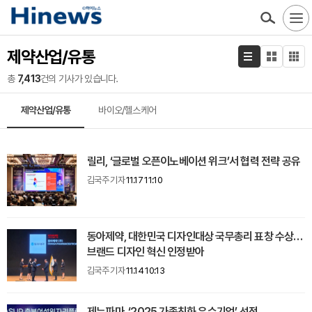
제약산업/유통
총
7,413
건의 기사가 있습니다.
제약산업/유통
바이오/헬스케어
릴리, ‘글로벌 오픈이노베이션 위크’서 협력 전략 공유
김국주 기자
11.17 11:10
동아제약, 대한민국 디자인대상 국무총리 표창 수상…
브랜드 디자인 혁신 인정받아
김국주 기자
11.14 10:13
제뉴파마, ‘2025 가족친화 우수기업’ 선정