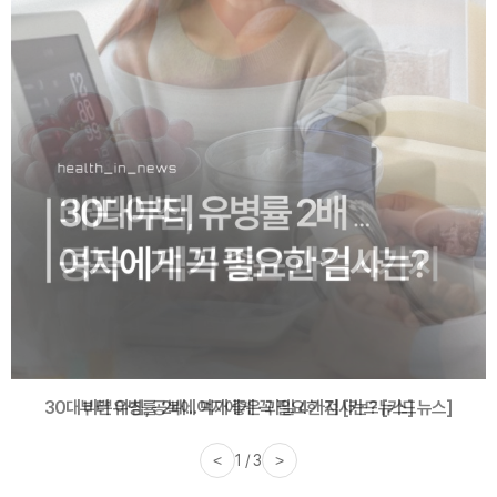
30대부터 유병률 2배...여자에게 꼭 필요한 검사는? [카드뉴스]
<
2 / 3
>