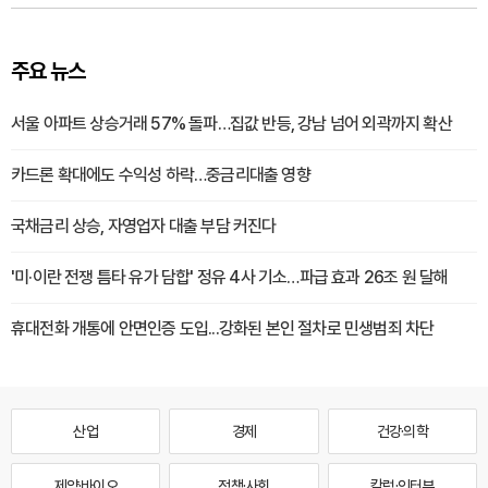
주요 뉴스
서울 아파트 상승거래 57% 돌파…집값 반등, 강남 넘어 외곽까지 확산
카드론 확대에도 수익성 하락…중금리대출 영향
국채금리 상승, 자영업자 대출 부담 커진다
'미·이란 전쟁 틈타 유가 담합' 정유 4사 기소…파급 효과 26조 원 달해
휴대전화 개통에 안면인증 도입...강화된 본인 절차로 민생범죄 차단
산업
경제
건강·의학
제약·바이오
정책·사회
칼럼·인터뷰