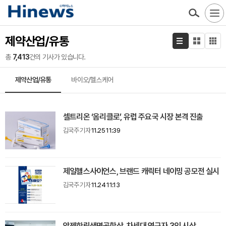
제약산업/유통
총
7,413
건의 기사가 있습니다.
제약산업/유통
바이오/헬스케어
셀트리온 ‘옴리클로’, 유럽 주요국 시장 본격 진출
김국주 기자
11.25 11:39
제일헬스사이언스, 브랜드 캐릭터 네이밍 공모전 실시
김국주 기자
11.24 11:13
암젠한림생명공학상, 차세대 연구자 3인 시상