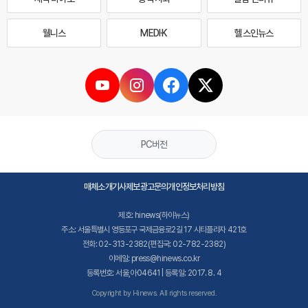
웰니스
MEDI·K
헬스인뉴스
PC버전
매체소개
기사제보
광고문의
개인정보처리방침
제호: hinews(하이뉴스)
주소: 서울특별시 영등포구 국제금융로2길 17 시티플라자 421호
전화: 02-313-2382(편집국: 02-782-2382)
이메일: press@hinews.co.kr
등록번호: 서울,아04641 | 등록일: 2017. 8. 4
Copyright by Hinews. All rights reserved.