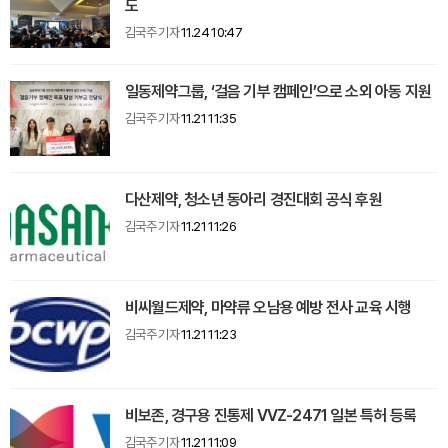
도
김국주 기자
11.24 10:47
일동제약그룹, ‘걸음 기부 캠페인’으로 소외 아동 지원
김국주 기자
11.21 11:35
다산제약, 청소년 동아리 경진대회 공식 후원
김국주 기자
11.21 11:26
비씨월드제약, 마약류 오남용 예방 전사 교육 시행
김국주 기자
11.21 11:23
비보존, 경구용 진통제 VVZ-2471 일본 특허 등록
김국주 기자
11.21 11:09