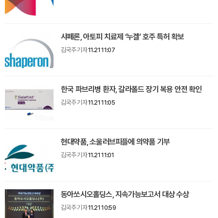
샤페론, 아토피 치료제 ‘누겔’ 호주 특허 확보
김국주 기자
11.21 11:07
한국 파브리병 환자, 갈라폴드 장기 복용 안전 확인
김국주 기자
11.21 11:05
현대약품, 소울러브피플에 의약품 기부
김국주 기자
11.21 11:01
동아쏘시오홀딩스, 지속가능보고서 대상 수상
김국주 기자
11.21 10:59