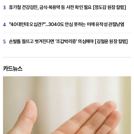
3
휴가철 건강검진, 금식·복용약 등 사전 확인 필요 [정도감 원장 칼럼]
4
"40대인데 오십견?"...3040도 안심 못하는 어깨 유착성 관절낭염
5
손발톱 들뜨고 벗겨진다면 '조갑박리증' 의심해야 [김철윤 원장 칼럼]
카드뉴스