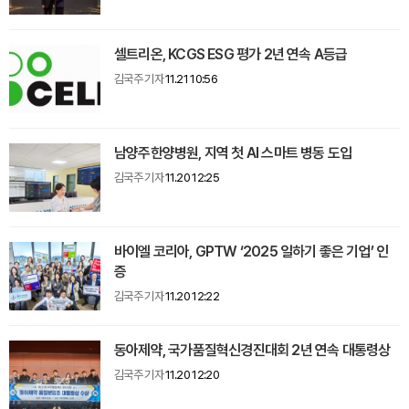
셀트리온, KCGS ESG 평가 2년 연속 A등급
김국주 기자
11.21 10:56
남양주한양병원, 지역 첫 AI 스마트 병동 도입
김국주 기자
11.20 12:25
바이엘 코리아, GPTW ‘2025 일하기 좋은 기업’ 인
증
김국주 기자
11.20 12:22
동아제약, 국가품질혁신경진대회 2년 연속 대통령상
김국주 기자
11.20 12:20