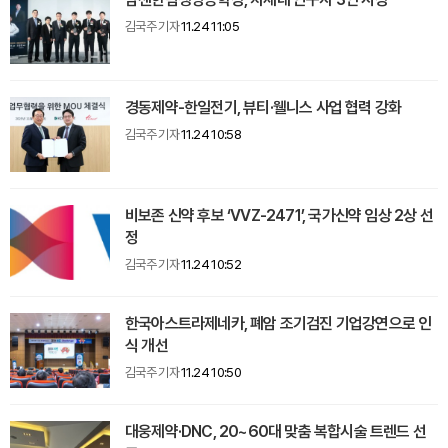
김국주 기자
11.24 11:05
경동제약-한일전기, 뷰티·웰니스 사업 협력 강화
김국주 기자
11.24 10:58
비보존 신약 후보 ‘VVZ-2471’, 국가신약 임상 2상 선
정
김국주 기자
11.24 10:52
한국아스트라제네카, 폐암 조기검진 기업강연으로 인
식 개선
김국주 기자
11.24 10:50
대웅제약·DNC, 20~60대 맞춤 복합시술 트렌드 선