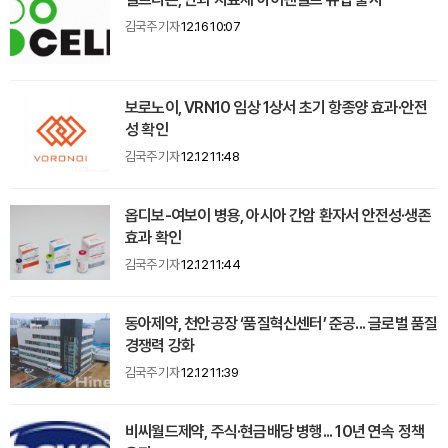
김국주 기자
12.16 10:07
보로노이, VRN10 임상 1상서 초기 항종양 효과·안전
성 확인
김국주 기자
12.12 11:48
옵디보-여보이 병용, 아시아 간암 환자서 안전성·생존
효과 확인
김국주 기자
12.12 11:44
동아제약, 천안공장 ‘품질혁신센터’ 준공... 글로벌 품질
경쟁력 강화
김국주 기자
12.12 11:39
비씨월드제약, 주식·현금배당 병행... 10년 연속 정책