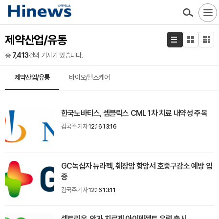
제약산업/유통
총
7,413
건의 기사가 있습니다.
제약산업/유통
바이오/헬스케어
한국노바티스, 셈블릭스 CML 1차 치료 내약성 주목
김국주 기자
12.16 13:16
GC녹십자 뉴라펙, 췌장암 항암서 호중구감소 예방 입
증
김국주 기자
12.16 13:11
셀트리온, 안과 치료제 아이덴젤트 유럽 출시