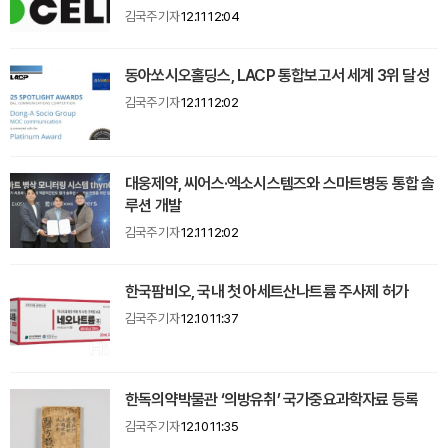
김국주 기자
12.11 12:04
동아쏘시오홀딩스, LACP 통합보고서 세계 3위 달성
김국주 기자
12.11 12:02
대웅제약, 씨어스·엑소시스템즈와 스마트병동 통합 솔
루션 개발
김국주 기자
12.11 12:02
한국팜비오, 국내 첫 아세트산나트륨 주사제 허가
김국주 기자
12.10 11:37
한독의약박물관 ‘의방유취’ 국가중요과학자료 등록
김국주 기자
12.10 11:35