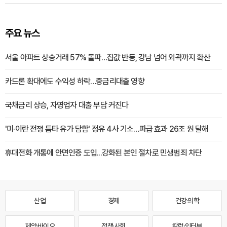
주요 뉴스
서울 아파트 상승거래 57% 돌파…집값 반등, 강남 넘어 외곽까지 확산
카드론 확대에도 수익성 하락…중금리대출 영향
국채금리 상승, 자영업자 대출 부담 커진다
'미·이란 전쟁 틈타 유가 담합' 정유 4사 기소…파급 효과 26조 원 달해
휴대전화 개통에 안면인증 도입...강화된 본인 절차로 민생범죄 차단
산업
경제
건강·의학
제약·바이오
정책·사회
칼럼·인터뷰