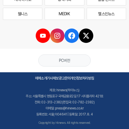
웰니스
MEDI·K
헬스인뉴스
PC버전
매체소개
기사제보
광고문의
개인정보처리방침
제호: hinews(하이뉴스)
주소: 서울특별시 영등포구 국제금융로2길 17 시티플라자 421호
전화: 02-313-2382(편집국: 02-782-2382)
이메일: press@hinews.co.kr
등록번호: 서울,아04641 | 등록일: 2017. 8. 4
Copyright by Hinews. All rights reserved.