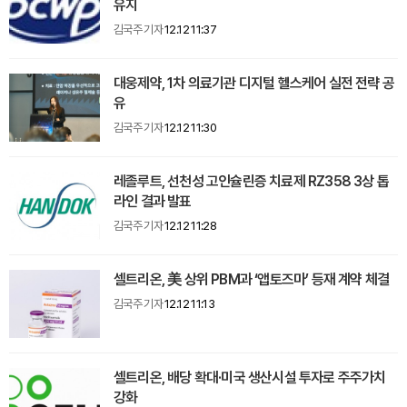
유지
김국주 기자
12.12 11:37
대웅제약, 1차 의료기관 디지털 헬스케어 실전 전략 공
유
김국주 기자
12.12 11:30
레졸루트, 선천성 고인슐린증 치료제 RZ358 3상 톱
라인 결과 발표
김국주 기자
12.12 11:28
셀트리온, 美 상위 PBM과 ‘앱토즈마’ 등재 계약 체결
김국주 기자
12.12 11:13
셀트리온, 배당 확대·미국 생산시설 투자로 주주가치
강화