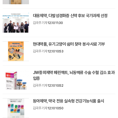
대웅제약, 다발성경화증 신약 후보 국가과제 선정
김국주 기자
12.10 11:30
현대약품, 유기고양이 쉼터 찾아 봉사·사료 기부
김국주 기자
12.10 10:53
JW중외제약 페린젝트, 뇌동맥류 수술 수혈 감소 효과
입증
김국주 기자
12.10 10:52
동아제약, 약국 전용 실속형 건강기능식품 출시
김국주 기자
12.10 10:50