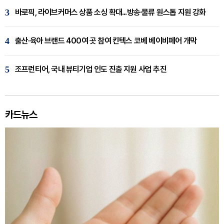
3
바로픽, 라이브커머스 상품 소싱 확대...방송·물류 원스톱 지원 강화
4
출산·육아 브랜드 400여 곳 참여 킨텍스 코베 베이비페어 개막
5
조프런티어, 국내 뷰티기업 인도 진출 지원 사업 추진
카드뉴스