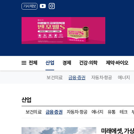
기사제보
전체
산업
경제
건강·의학
제약·바이오
보건의료
금융·증권
자동차·항공
에너지
산업
보건의료
금융·증권
자동차·항공
에너지
유통
테크
미래에셋, 가