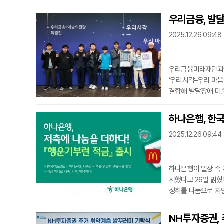
상에 직접 체감할 수
동안 업비트에 신규
우리금융, 발
쿠폰을 받을 수 있다
2025.12.26 09:48
기존 이
우리금융미래재단과 
‘우리시각–우리 마음
결합해 발달장애 미술
융미래재단이 추진해 
된 작가 10인의 작
하나은행, 한국
이 함께 전시되어 그
2025.12.26 09:44
여 총 44점의
하나은행이 일상 속 
시했다고 26일 밝혔
성취를 나눔으로 자
선택한 일정 금액이 
을 지원하는 비영리
NH투자증권, 