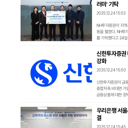
다.특히 하나은행은 
러미' 기탁
추가로 기부한다.
2025.12.24 15:53
NH투자증권이 지역
동을 펼쳤다. NH투
를 기탁했다고 24일
지정책관, 류재현 
해 자리를 빛냈다.
신한투자증권 
이웃에게 실질적인 
강화
통부와 주택관리공
2025.12.24 15:50
신한투자증권이 금융
종합저축 비대면 가입
금융상품에 대한 장
가유공자, 기초생활
그동안 영업점을 직
우리은행 서울시
수급증명서 등 필수 
결
도화했다.서류
2025.12.24 15:45