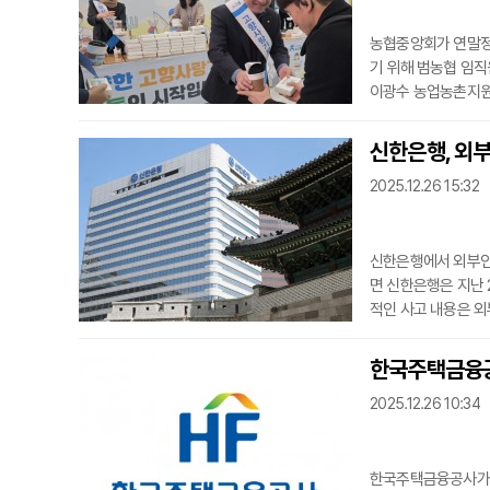
농협중앙회가 연말정
기 위해 범농협 임직
이광수 농업농촌지원
게 우리 쌀로 만든 
랑기부제에 적극적으
신한은행, 외
한 채널을 활용한 릴
2025.12.26 15:32
니지와 자동화기
신한은행에서 외부인
면 신한은행은 지난 
적인 사고 내용은 외
사고는 지난해 8월 
행 중인 사안이지만 
한국주택금융공
2025.12.26 10:34
한국주택금융공사가 