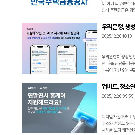
이 이미 납부했던 취
방식 주택연금은 가
고 노후 자금을 매월
얻은 권리가 부동산 
우리은행, 생성
다고 판결한 데 따른
2025.12.26 10:19
절차를 돕는
우리은행이 생성형 인
면 대출 상담을 제공
그룹이 지난 9월 발
용한 예적금, 대출,
통해 비대면 금융 상
업비트, 청소연
서비스가 단순히 상
2025.12.26 09:59
름을 주도한다
디지털자산 거래소 
구소와 손잡고 ‘청소
새해를 보다 쾌적한 