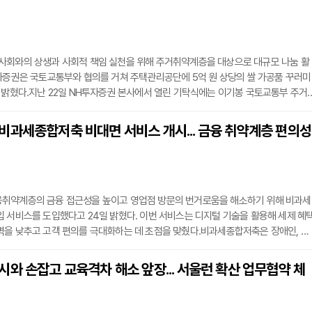
고객의 나눔 실천에 동참하는 의미로 적금 가입 시마다 한 좌당 1,000원을 RMHC에
사회와의 상생과 사회적 책임 실천을 위해 주거취약계층을 대상으로 대규모 나눔 활
자증권은 국토교통부와 협의를 거쳐 주택관리공단에 5억 원 상당의 쌀 가공품 꾸러미
 밝혔다.지난 22일 NH투자증권 본사에서 열린 기탁식에는 이기봉 국토교통부 주거
주택관리공단 서울지사 지사장, 윤병운 NH투자증권 대표이사 등 주요 관계자들이 참
 이번 기부는 범농협그룹이 추진하는 농심천심(農心天心) 운동의 취지에 따라 소외된
비과세종합저축 비대면 서비스 개시... 금융 취약계층 편의성
도움을 주고 농가 상생을 도모하기 위해 마련됐다.기탁된 쌀 가공품 꾸러미는 국토교
단을
취약계층의 금융 접근성을 높이고 영업점 방문의 번거로움을 해소하기 위해 비과세
 서비스를 도입했다고 24일 밝혔다. 이번 서비스는 디지털 기술을 활용해 세제 혜
벽을 낮추고 고객 편의를 극대화하는 데 초점을 맞췄다.비과세종합저축은 장애인, 국
수급자 등 특정 자격 요건을 갖춘 고객에게 제공되는 절세 상품이다. 신한투자증권은
접 방문해야 했던 가입 절차를 개선하여, 장애인등록증이나 국가유공자증서, 기초생
와 손잡고 교육격차 해소 앞장... 서울런 확산 업무협약 체
증빙 서류를 모바일 앱 내 카메라 촬영만으로 간편하게 제출할 수 있도록 시스템을 