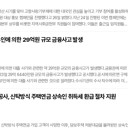
산 시기를 맞아 고향사랑기부제에 대한 대국민 관심을 높이고 기부 참여를 활성화
원 대상 홍보 캠페인을 진행했다고 26일 밝혔다.지난 24일 진행된 이번 캠페인에는
본부 상무를 비롯한 지역사회공헌부 직원들이 참여했다. 이들은 출근길 임직원들에
가래떡과 커피를 나누어 주며, 농촌 지역 경제 활성화와 지역 복지 증진을 위한 고향사
로 동참해 줄 것을 당부했다.농협은 연말정산 혜택을 준비하는 직장인들을 위해 다
부인에 의한 29억원 규모 금융사고 발생
레이 홍보도 병행하고 있다. 올원뱅크와 콕뱅크 등 농협 전용 앱은 물론, 영업점 사이
에 의한 대출 사기와 관련한 약 29억원 규모의 금융사고가 발생했다.금융권에 따르
23일 29억 6440만원 규모의 금융사고가 발생했다고 공시했다.공시에 따르면 구체
부인에 의한 대출 사기와 관련한 것으로 알려졌다.수사기관의 수사 착수에 따라 이번
29일부터 같은 해 10월 16일까지 발생한 것으로 나타났다.신한은행은 현재 수사가 
자체 조사를 통해 법적 조치 등에 나설 예정이다.
사, 신탁방식 주택연금 상속인 취득세 환급 절차 지원
신탁방식 주택연금 가입 고객이 사망한 이후, 담보주택 처분대금을 물려받은 상속