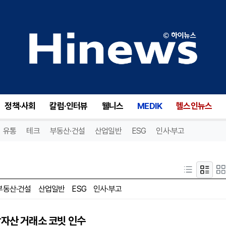
정책·사회
칼럼·인터뷰
웰니스
MEDIK
헬스인뉴스
유통
테크
부동산·건설
산업일반
ESG
인사·부고
부동산·건설
산업일반
ESG
인사·부고
상자산 거래소 코빗 인수