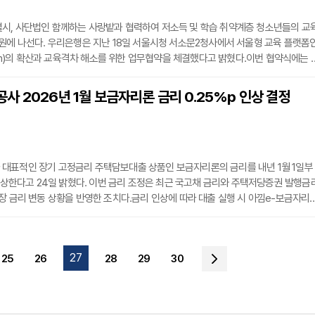
시, 사단법인 함께하는 사랑밭과 협력하여 저소득 및 학습 취약계층 청소년들의 교
원에 나선다. 우리은행은 지난 18일 서울시청 서소문2청사에서 서울형 교육 플랫폼
earn)의 확산과 교육격차 해소를 위한 업무협약을 체결했다고 밝혔다.이번 협약식에는 
룹장, 서울시 정진우 평생교육국장, 함께하는 사랑밭 정유진 대표이사 등 각 기관의
석해 민관 협력을 통한 교육 복지 강화 의지를 다졌다.서울런은 취약계층 청소년들이
 2026년 1월 보금자리론 금리 0.25%p 인상 결정
 온라인 강의와 대학생 멘토단의 1대1 멘토링을 통해 진학과 진로를 설계할 수 있도
대표적인 장기 고정금리 주택담보대출 상품인 보금자리론의 금리를 내년 1월 1일부
 인상한다고 24일 밝혔다. 이번 금리 조정은 최근 국고채 금리와 주택저당증권 발행금
장 금리 변동 상황을 반영한 조치다.금리 인상에 따라 대출 실행 시 아낌e-보금자리
라 연 3.90%(10년)에서 4.20%(50년)의 금리가 적용될 예정이다. 다만 사회적 
위한 두터운 지원은 유지된다. 저소득 청년, 신혼가구, 전세사기 피해자 및 장애인·한
 배려층에게는 최대 1.0% 포인트의 우대금리가 적용된다. 우대 혜택을 모두 받을 경
27
25
26
28
29
30