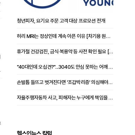
탁
하
청년피자, 요기요 주문 고객 대상 프로모션 전개
없
당
허리 MRI는 정상인데 계속 아픈 이유 [차기용 원장 칼럼]
휴가철 건강검진, 금식·복용약 등 사전 확인 필요 [정도감 원장 칼럼]
대
"40대인데 오십견?"...3040도 안심 못하는 어깨 유착성 관절낭염
활
손발톱 들뜨고 벗겨진다면 '조갑박리증' 의심해야 [김철윤 원장 칼럼]
흐
자율주행자동차 사고, 피해자는 누구에게 책임을 물을 수 있을까
고
헬스인뉴스 칼럼