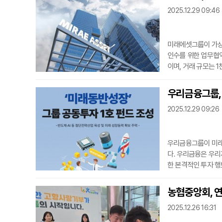
2025.12.29 09:46
미래에셋그룹이 가상
인수를 위한 업무협약
이며, 거래 규모는 
미래에셋컨설팅을 내세
에셋컨설팅은 그룹 내
우리금융그룹, 
을 운영하고 있다.앞
2025.12.29 09:26
로 회사를 일으킨
우리금융그룹이 미래
다. 우리금융은 우리
한 본격적인 투자 행
용이 운용 총괄을 맡
융캐피탈, ABL생명
농협중앙회, 
이 올해 9월 발표한
2025.12.26 16:31
사례라는 점에서 의