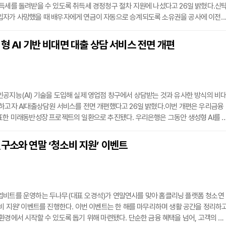
득세를 돌려받을 수 있도록 취득세 경정청구 절차 지원에 나섰다고 26일 밝혔다.신
입자가 사망했을 때 배우자에게 연금이 자동으로 승계되도록 소유권을 공사에 이전
 수령하는 상품이다. 이번 지원은 지난 9월 대법원이 유언대용신탁을 통해 상속인이
자체가 아닌 부동산 처분대금에 대한 권리일 경우, 수익자에게 취득세를 부과할 수 
형 AI 기반 비대면 대출 상담 서비스 전면 개편
 후속 조치다.공사는 주택연금 고객 전용 복지 서비스인 다부짐 프로그램을 통해 해
공지능(AI) 기술을 도입해 실제 영업점 창구에서 상담받는 것과 유사한 방식의 비
하고자 AI대출상담원 서비스를 전면 개편했다고 26일 밝혔다.이번 개편은 우리금융
표한 미래동반성장 프로젝트의 일환으로 추진됐다. 우리은행은 그동안 생성형 AI를 
 청약 상담원 서비스를 순차적으로 선보여 왔으며, 이번 대출 상담 서비스의 고도화를
담 전반의 완성도를 한 단계 끌어올렸다.가장 큰 변화는 상담 방식의 전환이다. 기존
구소와 연말 ‘청소비 지원’ 이벤트
품 정보를 전달하는 설명 중심이었다면, 개편된 AI대출상담원은 인공지능이 상담의 
업비트를 운영하는 두나무(대표 오경석)가 연말연시를 맞아 홈클리닝 플랫폼 청소연
비 지원’ 이벤트를 진행한다. 이번 이벤트는 한 해를 마무리하며 생활 공간을 정리하
환경에서 시작할 수 있도록 돕기 위해 마련됐다. 단순한 금융 혜택을 넘어, 고객의 일