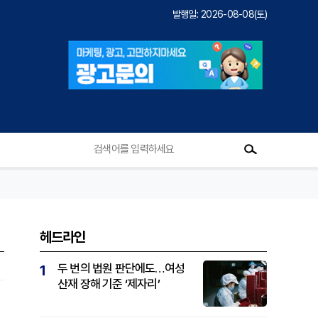
발행일: 2026-08-08(토)
헤드라인
두 번의 법원 판단에도…여성
1
산재 장해 기준 ‘제자리’