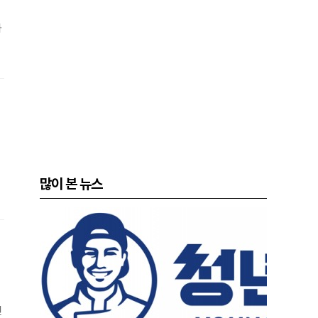
하
양
많이 본 뉴스
진
인