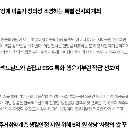
 있는 지원을 제공하겠다는 취지다.이벤트는 내년 1월 30일까지 진행된다. 행사 기간
 가입하고 고객확인 절차를 완료한 회원은 청소연구소 가사청소 서비스 이용 시 할인
달장애 미술가 창의성 조명하는 특별 전시회 개최
. 청소연구소를 처음 이용하는 고객에게는 최대 5만원 상당의 할인 쿠폰이 제공되며,
예술의전당이 오는 31일까지 예술의전당 음악당 심포니홀에서 사회공헌 전시회인
에 색을 칠하면’을 개최한다. 이번 전시는 연말을 대표하는 문화 행사인 제야음악회
가들의 창작 역량을 널리 알리기 위해 마련됐다.전시의 핵심인 ‘우리시각’은 우리금
온 발달장애 미술가 육성 사업의 명칭이다. 이번 특별전에는 해당 사업을 통해 선발
품과 함께 우리금융그룹의 장애인 연계고용 사업장인 오보틀 소속 양서연 작가의 작품
맥도날드와 손잡고 ESG 특화 '행운기부런 적금' 선보여
 의미를 더했다.전시장에는 2026년도 우리금융그룹 캘린더에 수록된 원화를 포함하
저축을 통해 기부 문화에 동참할 수 있는 ESG 특화 금융상품인 행운기부런 적금을 
다. 이번 상품은 한국맥도날드와 진행한 생활금융 협력의 첫 결과물로, 고객이 저축
연스럽게 확장할 수 있도록 설계된 것이 특징이다.행운기부런 적금은 만기 시 고객이
기부로 연계되는 구조를 갖췄다. 적립된 기부금은 장기 치료가 필요한 환아와 그 가
 단체인 한국로날드맥도날드하우스(RMHC)에 전달되어 사회적 가치 창출에 사용된
주거취약계층 생활안정 지원 위해 5억 원 상당 '사랑의 쌀 꾸