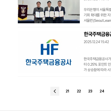
우리은행이 서울특별
기회 확대를 위한 지
서울런(Seoul L
리은행 조세형 기관그
주요 관계자들이 참
한국주택금융공사
사교육의 도움 없이도
2025.12.24 15:42
록 돕는 서
한국주택금융공사가 
터 0.25% 포인트
가 상승함에 따라 시
을 기준으로 만기에 따
려가 필요한 계층을 
부모 가정 등 사회적
21
22
23
24
만기별로 최저