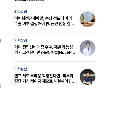
의학칼럼
어깨회전근개파열, 손상 정도에 따라
수술 여부 결정해야 [박근민 원장 칼
럼]
의학칼럼
와
거대 전립선비대증 수술, 재발 가능성
까지 고려한다면? 홀렙수술(HoLEP)
의 원리와 선택 기준 [길건 원장 칼럼]
의학칼럼
셀프 제모 부작용 걱정된다면...피부과
진단 거친 레이저 제모로 해결해야 [변
출
준석 원장 칼럼]
의
족