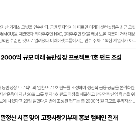
자산 거래소 코빗을 인수한다. 금융투자업계에 따르면 미래에셋컨설팅은 최근 코빗
(MOU)을 체결했다.최대주주인 NXC, 2대주주인 SK플래닛 보유 지분이 거래 대상
1천억원 수준인 것으로 알려졌다.미래에셋그룹에서는 인수 주체로 핵심 계열사가 아
웠다. 금융과 가상자산 사업을 분리해야 한다는 '금가분리' 원칙이 적용된 것.미래
 유일한 비금융 계열사다. 부동산 개발 사업 등을 영위하며, 현재 골프장 및 호텔 등
2000억 규모 미래 동반성장 프로젝트 1호 펀드 조성
서 미래에셋그룹은 올해 3.0 전략을 중심으로 한 청사진을 공개한 바 있다. 펀드 판
 동반성장 프로젝트의 일환으로 1호 펀드를 조성하며 생산적 금융 공급을 본격화한
자산운용이 지난 26일 그룹 투자 1호 펀드 약정을 체결하고 첨단전략산업 육성을 위
보에 나섰다고 28일 밝혔다.이번에 조성된 펀드는 총 2000억 원 규모로 우리자산운
는다. 펀드 조성에는 우리은행과 우리투자증권을 필두로 동양생명, 우리카드, 우리금
 등 그룹 내 주요 계열사들이 공동 출자자로 참여해 힘을 보탰다.이번 펀드는 우리금
연말정산 시즌 맞이 고향사랑기부제 홍보 캠페인 전개
 미래 동반성장 프로젝트의 핵심 실행 과제인 그룹 공동투자펀드가 구체화된 첫 번째