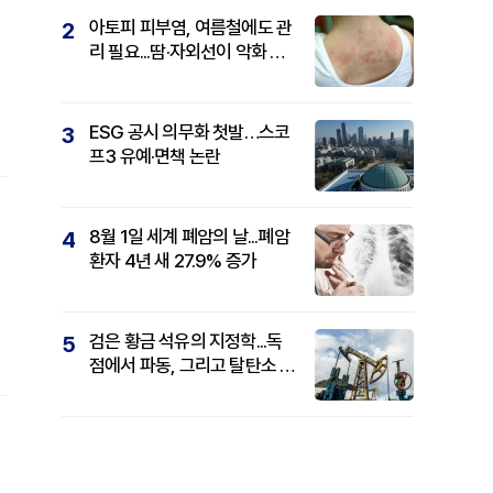
아토피 피부염, 여름철에도 관
2
리 필요...땀·자외선이 악화 요
인
ESG 공시 의무화 첫발…스코
3
닌
프3 유예·면책 논란
매
8월 1일 세계 폐암의 날...폐암
4
환자 4년 새 27.9% 증가
검은 황금 석유의 지정학...독
5
점에서 파동, 그리고 탈탄소 패
권까지
융