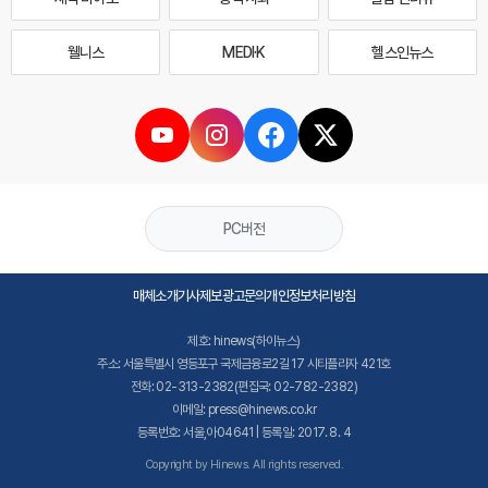
웰니스
MEDI·K
헬스인뉴스
PC버전
매체소개
기사제보
광고문의
개인정보처리방침
제호: hinews(하이뉴스)
주소: 서울특별시 영등포구 국제금융로2길 17 시티플라자 421호
전화: 02-313-2382(편집국: 02-782-2382)
이메일: press@hinews.co.kr
등록번호: 서울,아04641 | 등록일: 2017. 8. 4
Copyright by Hinews. All rights reserved.