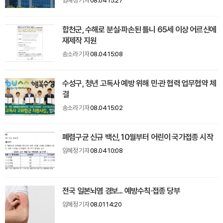
임혜정 기자
08.04 15:27
합천군, 수해로 분실·파손된 틀니 65세 이상 어르신에
재제작 지원
송소라 기자
08.04 15:08
수성구, 청년 고독사 예방 위해 민·관 협력 업무협약 체
결
송소라 기자
08.04 15:02
폐렴구균 신규 백신, 10월부터 어린이 국가접종 시작
임혜정 기자
08.04 10:08
전국 일본뇌염 경보... 예방수칙·접종 당부
임혜정 기자
08.01 14:20