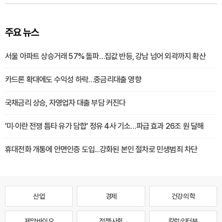
주요 뉴스
서울 아파트 상승거래 57% 돌파…집값 반등, 강남 넘어 외곽까지 확산
카드론 확대에도 수익성 하락…중금리대출 영향
국채금리 상승, 자영업자 대출 부담 커진다
'미·이란 전쟁 틈타 유가 담합' 정유 4사 기소…파급 효과 26조 원 달해
휴대전화 개통에 안면인증 도입...강화된 본인 절차로 민생범죄 차단
산업
경제
건강·의학
제약·바이오
정책·사회
칼럼·인터뷰