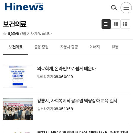
보건의료
총
6,896
건의 기사가 있습니다.
보건의료
금융·증권
자동차·항공
에너지
유통
의료회계, 온라인으로 쉽게 배운다
임혜정 기자
08.06 09:19
강릉시, 사회복지직 공무원 역량강화 교육 실시
송소라 기자
08.05 13:58
부천시, HIV 감염취약군 대상 선별검사 및 PrEP 지원