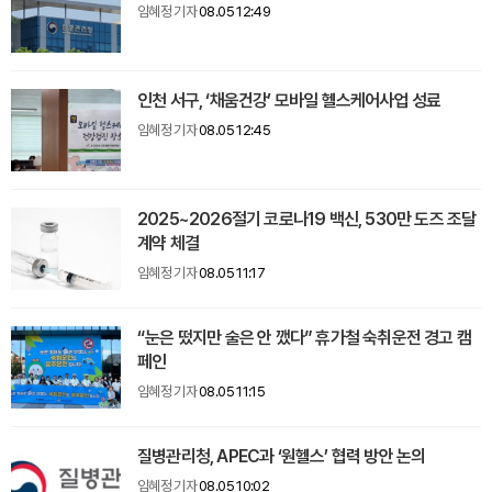
임혜정 기자
08.05 12:49
인천 서구, ‘채움건강’ 모바일 헬스케어사업 성료
임혜정 기자
08.05 12:45
2025~2026절기 코로나19 백신, 530만 도즈 조달
계약 체결
임혜정 기자
08.05 11:17
“눈은 떴지만 술은 안 깼다” 휴가철 숙취운전 경고 캠
페인
임혜정 기자
08.05 11:15
질병관리청, APEC과 ‘원헬스’ 협력 방안 논의
임혜정 기자
08.05 10:02