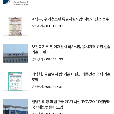
계양구, ‘위기청소년 특별지원사업’ 하반기 신청 접수
송소라 기자
08.04 15:37
보건복지부, 언어재활사 국가시험 응시자격 위한 실습
기준 마련
임혜정 기자
08.04 15:33
식약처, ‘글로벌 해썹’ 기준 마련… 식품안전 국제 기준
도약
송소라 기자
08.04 15:31
질병관리청, 폐렴구균 20가 백신 ‘PCV20’ 10월부터
국가예방접종에 도입