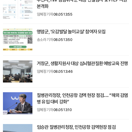
본격화
임혜정 기자
08.05 13:55
영암군, ‘오감발달 놀이교실’ 참여자 모집
송소라 기자
08.05 13:50
거창군, 생활지원사 대상 심뇌혈관질환 예방교육 진행
임혜정 기자
08.05 13:46
질병관리청장, 인천공항 검역 현장 점검..... “해외 감염
병 유입 대비 강화”
임혜정 기자
08.05 13:10
임승관 질병관리청장, 인천공항 검역현장 점검