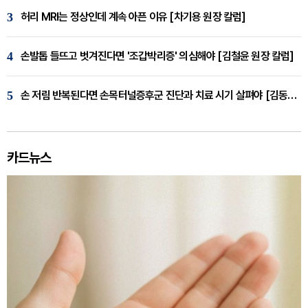
3
허리 MRI는 정상인데 계속 아픈 이유 [차기용 원장 칼럼]
4
손발톱 들뜨고 벗겨진다면 '조갑박리증' 의심해야 [김철윤 원장 칼럼]
5
손 저림 반복된다면 손목터널증후군 진단과 치료 시기 살펴야 [김동현 원장 칼럼]
카드뉴스