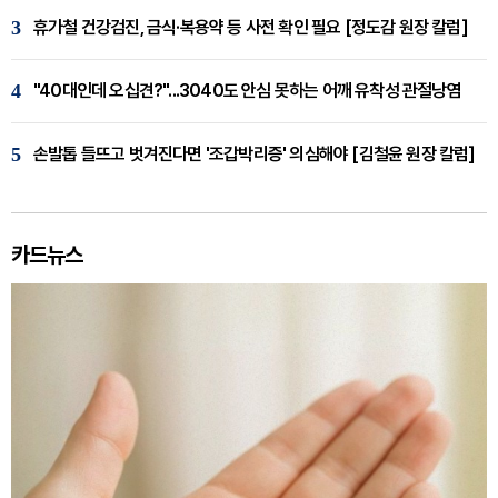
3
휴가철 건강검진, 금식·복용약 등 사전 확인 필요 [정도감 원장 칼럼]
4
"40대인데 오십견?"...3040도 안심 못하는 어깨 유착성 관절낭염
5
손발톱 들뜨고 벗겨진다면 '조갑박리증' 의심해야 [김철윤 원장 칼럼]
카드뉴스