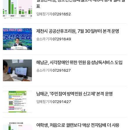
표
임혜정 기자
07.29 16:52
제천시 공공산후조리원, 7월 30일부터 본격 운영
송소라 기자
07.29 16:49
해남군, 시각장애인 위한 민원 음성낭독서비스 도입
송소라 기자
07.29 16:27
남해군, '주민참여 방역민원 신고제' 본격 운영
임혜정 기자
07.29 14:27
여학생, 처음으로 궐련보다 액상 전자담배 더 사용