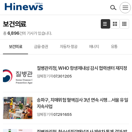
보건의료
총
6,896
건의 기사가 있습니다.
보건의료
금융·증권
자동차·항공
에너지
유통
질병관리청, WHO 항생제내성 감시 협력센터 재지정
임혜정 기자
07.30 12:05
송파구, 치매위험 혈액검사 3년 연속 시행…서울 유일
지속사업
임혜정 기자
07.29 16:55
질병관리청, 청소년건강패널조사 제6차 통계 결과 발