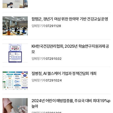
함평군, 갱년기 여성 위한 한의약 기반 건강교실 운영
임혜정 기자
07.29 11:28
KH한국건강관리협회, 2025년 학술연구지원과제 공
모
임혜정 기자
07.29 10:32
질병청, AI 헬스케어 기업과 정책간담회 개최
임혜정 기자
07.29 10:24
2024년 어린이 예방접종률, 주요국 대비 최대 19%p
높아