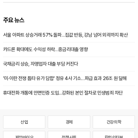
주요 뉴스
서울 아파트 상승거래 57% 돌파…집값 반등, 강남 넘어 외곽까지 확산
카드론 확대에도 수익성 하락…중금리대출 영향
국채금리 상승, 자영업자 대출 부담 커진다
'미·이란 전쟁 틈타 유가 담합' 정유 4사 기소…파급 효과 26조 원 달해
휴대전화 개통에 안면인증 도입...강화된 본인 절차로 민생범죄 차단
산업
경제
건강·의학
제약·바이오
정책·사회
칼럼·인터뷰