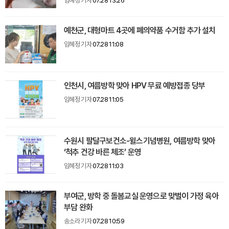
임혜정 기자
07.28 13:26
예천군, 대형마트 4곳에 폐의약품 수거함 추가 설치
임혜정 기자
07.28 11:08
인천시, 여름방학 맞아 HPV 무료 예방접종 당부
임혜정 기자
07.28 11:05
수원시 팔달구보건소-윌스기념병원, 여름방학 맞아
‘척추 건강 바른 체조’ 운영
임혜정 기자
07.28 11:03
부여군, 방학 중 돌봄교실 운영으로 맞벌이 가정 육아
부담 완화
송소라 기자
07.28 10:59