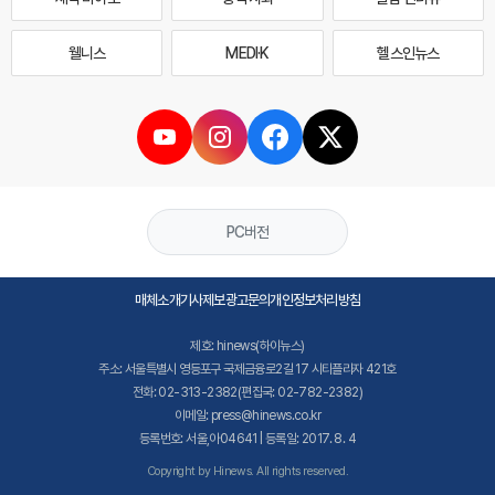
웰니스
MEDI·K
헬스인뉴스
PC버전
매체소개
기사제보
광고문의
개인정보처리방침
제호: hinews(하이뉴스)
주소: 서울특별시 영등포구 국제금융로2길 17 시티플라자 421호
전화: 02-313-2382(편집국: 02-782-2382)
이메일: press@hinews.co.kr
등록번호: 서울,아04641 | 등록일: 2017. 8. 4
Copyright by Hinews. All rights reserved.