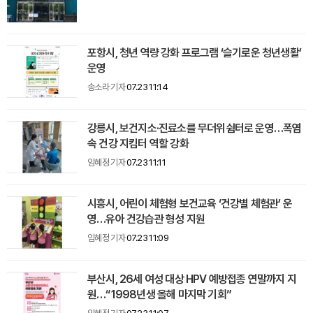
포항시, 청년 역량 강화 프로그램 ‘슬기로운 청년생활’
운영
송소라 기자
07.23 11:14
강릉시, 보건지소·진료소를 무더위쉼터로 운영…폭염
속 건강 지킴터 역할 강화
임혜정 기자
07.23 11:11
시흥시, 어린이 체험형 보건교육 ‘건강별 체험관’ 운
영…유아 건강습관 형성 지원
임혜정 기자
07.23 11:09
부산시, 26세 여성 대상 HPV 예방접종 연말까지 지
원…“1998년생 올해 마지막 기회”