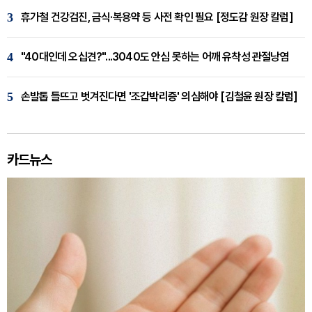
3
휴가철 건강검진, 금식·복용약 등 사전 확인 필요 [정도감 원장 칼럼]
4
"40대인데 오십견?"...3040도 안심 못하는 어깨 유착성 관절낭염
5
손발톱 들뜨고 벗겨진다면 '조갑박리증' 의심해야 [김철윤 원장 칼럼]
카드뉴스