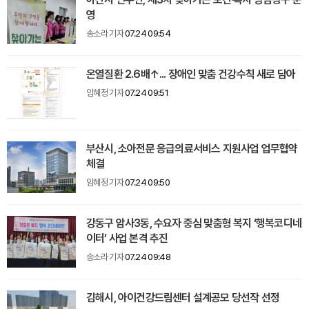
영
송소라 기자
07.24 09:54
온열질환 2.6배↑... 장애인 맞춤 건강수칙 새로 담아
임혜정 기자
07.24 09:51
부산시, 소아전문 응급의료서비스 지원사업 업무협약
체결
임혜정 기자
07.24 09:50
강동구 암사3동, 수요자 중심 맞춤형 복지 ‘행복코디네
이터’ 사업 본격 추진
송소라 기자
07.24 09:48
김해시, 아이건강드림센터 설계공모 당선작 선정