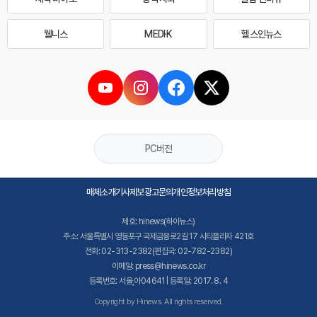
웰니스
MEDI·K
헬스인뉴스
PC버전
매체소개
기사제보
광고문의
개인정보처리방침
제호: hinews(하이뉴스)
주소: 서울특별시 영등포구 국제금융로2길 17 시티플라자 421호
전화: 02-313-2382(편집국: 02-782-2382)
이메일: press@hinews.co.kr
등록번호: 서울,아04641 | 등록일: 2017. 8. 4
Copyright by Hinews. All rights reserved.