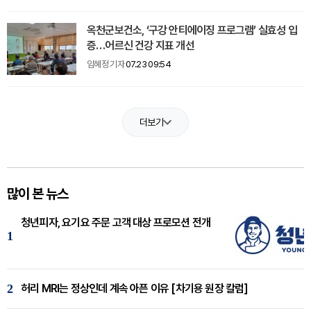
옥천군보건소, ‘구강 안티에이징 프로그램’ 실효성 입
증…어르신 건강 지표 개선
임혜정 기자
07.23 09:54
더보기
많이 본 뉴스
청년피자, 요기요 주문 고객 대상 프로모션 전개
1
2
허리 MRI는 정상인데 계속 아픈 이유 [차기용 원장 칼럼]