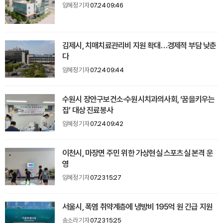
임혜정 기자
07.24 09:46
김제시, 치매치료관리비 지원 확대…경제적 부담 낮춘
다
임혜정 기자
07.24 09:44
수원시 장안구보건소·수원시치과의사회, ‘꿈을키우는
집’ 대상 진료봉사
임혜정 기자
07.24 09:42
이천시, 마장면 주민 위한 가상현실 스포츠실 본격 운
영
임혜정 기자
07.23 15:27
서울시, 폭염 취약계층에 냉방비 195억 원 긴급 지원
송소라 기자
07.23 15:25