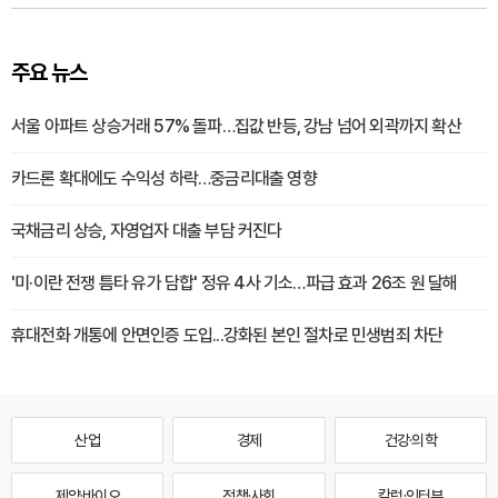
주요 뉴스
서울 아파트 상승거래 57% 돌파…집값 반등, 강남 넘어 외곽까지 확산
카드론 확대에도 수익성 하락…중금리대출 영향
국채금리 상승, 자영업자 대출 부담 커진다
'미·이란 전쟁 틈타 유가 담합' 정유 4사 기소…파급 효과 26조 원 달해
휴대전화 개통에 안면인증 도입...강화된 본인 절차로 민생범죄 차단
산업
경제
건강·의학
제약·바이오
정책·사회
칼럼·인터뷰