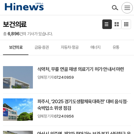
보건의료
총
6,896
건의 기사가 있습니다.
보건의료
금융·증권
자동차·항공
에너지
유통
식약처, 무릎 연골 재생 의료기기 허가 안내서 마련
임혜정 기자
07.24 09:59
파주시, ‘2025 경기도생활체육대축전’ 대비 음식점·
숙박업소 위생 점검
임혜정 기자
07.24 09:56
아산시 인주면, 제3차 찾아가는 보건·복지 상담창구 운