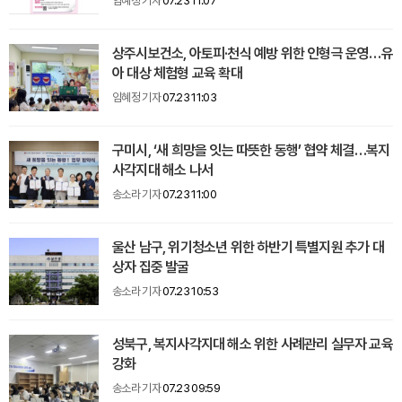
임혜정 기자
07.23 11:07
상주시보건소, 아토피·천식 예방 위한 인형극 운영…유
아 대상 체험형 교육 확대
임혜정 기자
07.23 11:03
구미시, ‘새 희망을 잇는 따뜻한 동행’ 협약 체결…복지
사각지대 해소 나서
송소라 기자
07.23 11:00
울산 남구, 위기청소년 위한 하반기 특별지원 추가 대
상자 집중 발굴
송소라 기자
07.23 10:53
성북구, 복지사각지대 해소 위한 사례관리 실무자 교육
강화
송소라 기자
07.23 09:59