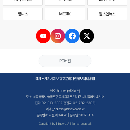
웰니스
MEDI·K
헬스인뉴스
PC버전
매체소개
기사제보
광고문의
개인정보처리방침
제호: hinews(하이뉴스)
주소: 서울특별시 영등포구 국제금융로2길 17 시티플라자 421호
전화: 02-313-2382(편집국: 02-782-2382)
이메일: press@hinews.co.kr
등록번호: 서울,아04641 | 등록일: 2017. 8. 4
Copyright by Hinews. All rights reserved.