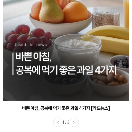
바쁜 아침, 공복에 먹기 좋은 과일 4가지 [카드뉴스]
<
1 / 3
>