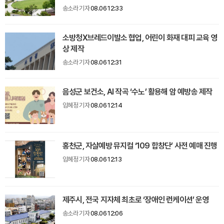
송소라 기자
08.06 12:33
소방청X브레드이발소 협업, 어린이 화재 대피 교육 영
상 제작
송소라 기자
08.06 12:31
음성군 보건소, AI 작곡 ‘수노’ 활용해 암 예방송 제작
임혜정 기자
08.06 12:14
홍천군, 자살예방 뮤지컬 ‘109 합창단’ 사전 예매 진행
임혜정 기자
08.06 12:13
제주시, 전국 지자체 최초로 ‘장애인 런케이션’ 운영
송소라 기자
08.06 12:06