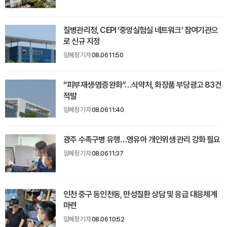
질병관리청, CEPI ‘중앙실험실 네트워크’ 참여기관으
로 신규 지정
임혜정 기자
08.06 11:50
“피부재생·염증완화”…식약처, 화장품 부당광고 83건
적발
임혜정 기자
08.06 11:40
광주 수족구병 유행…영유아 개인위생 관리 강화 필요
임혜정 기자
08.06 11:37
인천 중구 동인천동, 만성질환 상담 및 응급 대응체계
마련
임혜정 기자
08.06 10:52