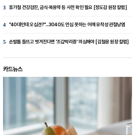
3
휴가철 건강검진, 금식·복용약 등 사전 확인 필요 [정도감 원장 칼럼]
4
"40대인데 오십견?"...3040도 안심 못하는 어깨 유착성 관절낭염
5
손발톱 들뜨고 벗겨진다면 '조갑박리증' 의심해야 [김철윤 원장 칼럼]
카드뉴스