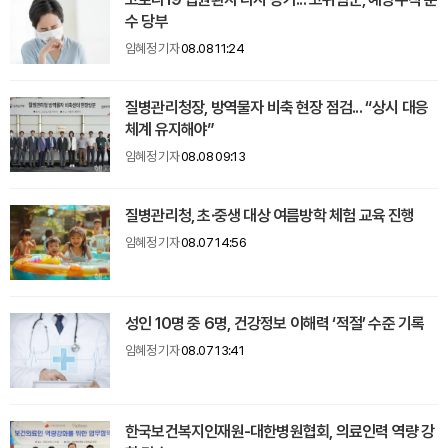
수 당부
임혜정 기자
08.08 11:24
질병관리청장, 방역물자 비축 현장 점검... “상시 대응
체계 유지해야”
임혜정 기자
08.08 09:13
질병관리청, 초·중생 대상 여름방학 체험 교육 진행
임혜정 기자
08.07 14:56
성인 10명 중 6명, 건강정보 이해력 ‘적절’ 수준 기록
임혜정 기자
08.07 13:41
한국보건복지인재원-대한병원협회, 의료인력 역량 강