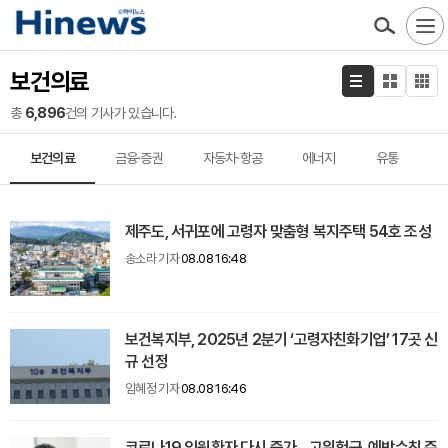
보건의료
총
6,896
건의 기사가 있습니다.
보건의료
금융·증권
자동차·항공
에너지
유통
제주도, 서귀포에 고령자 맞춤형 복지주택 54호 조성
송소라 기자
08.08 16:48
보건복지부, 2025년 2분기 ‘고령자친화기업’ 17곳 신
규 선정
임혜정 기자
08.08 16:46
코로나19 입원환자 다시 증가... 고위험군, 예방수칙 준