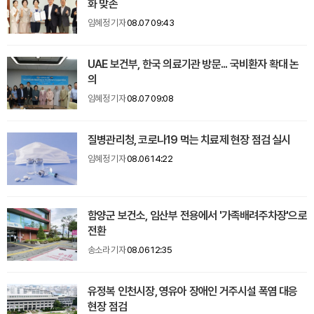
화 맞손
임혜정 기자
08.07 09:43
UAE 보건부, 한국 의료기관 방문... 국비환자 확대 논
의
임혜정 기자
08.07 09:08
질병관리청, 코로나19 먹는 치료제 현장 점검 실시
임혜정 기자
08.06 14:22
함양군 보건소, 임산부 전용에서 '가족배려주차장'으로
전환
송소라 기자
08.06 12:35
유정복 인천시장, 영유아 장애인 거주시설 폭염 대응
현장 점검