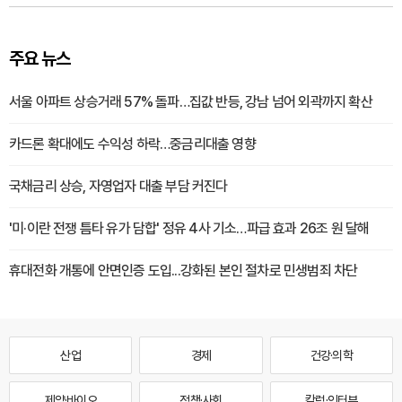
주요 뉴스
서울 아파트 상승거래 57% 돌파…집값 반등, 강남 넘어 외곽까지 확산
카드론 확대에도 수익성 하락…중금리대출 영향
국채금리 상승, 자영업자 대출 부담 커진다
'미·이란 전쟁 틈타 유가 담합' 정유 4사 기소…파급 효과 26조 원 달해
휴대전화 개통에 안면인증 도입...강화된 본인 절차로 민생범죄 차단
산업
경제
건강·의학
제약·바이오
정책·사회
칼럼·인터뷰