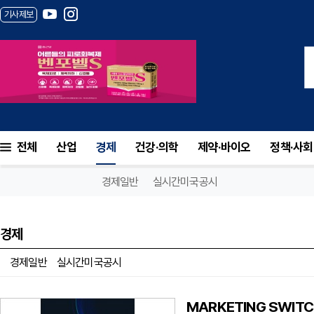
기사제보
전체
산업
경제
건강·의학
제약·바이오
정책·사회
경제일반
실시간미국공시
경제
경제일반
실시간미국공시
MARKETING SWIT