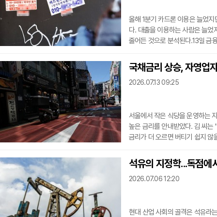
올해 1분기 카드론 이용은 늘었지
다. 대출을 이용하는 사람은 늘었
줄어든 것으로 분석된다.13일 금융
민)의 올해 1분기 카드론 취급액은 
6억4300만원보다 약 2% 증가한
국채금리 상승, 자영업자
조6819억2300만원으로, 지난해 
2026.07.13 09:25
활비 부담이 이어지면
서울에서 작은 식당을 운영하는 자
높은 금리를 안내받았다. 김 씨는 
금리가 더 오르면 버티기 쉽지 않
담이 앞으로 더 커질 수 있다는 
면서 시중금리 상승 압력이 높아지
석유의 지정학...독점에
리적으로는 채권을 사려는 사람이 
2026.07.06 12:20
해야 하기
현대 산업 사회의 골격은 석유라는