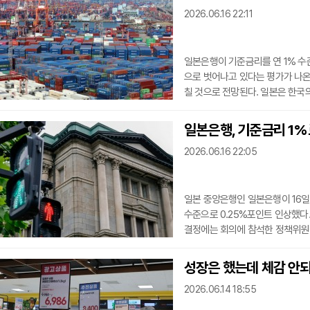
시했다. 기초자산은 금융상품의 가
2026.06.16 22:11
루 변동폭을 3배
일본은행이 기준금리를 연 1% 수
으로 벗어나고 있다는 평가가 나온
칠 것으로 전망된다. 일본은 한국
금융시장 등에 연쇄적인 파급효과
기준금리를 기존 0.75% 수준에서
일본은행, 기준금리 1%
이후 약 31년 만이다. 일본은행
2026.06.16 22:05
스 금리 정책을
일본 중앙은행인 일본은행이 16일
수준으로 0.25%포인트 인상했다. 
결정에는 회의에 참석한 정책위원 
금리 인상은 최근 중동 정세 불안
해석된다. 일본은행은 결정문에서
성장은 했는데 체감 안
이어가고 있다고 평가했다. 특히 
2026.06.14 18:55
될 가능성이 커