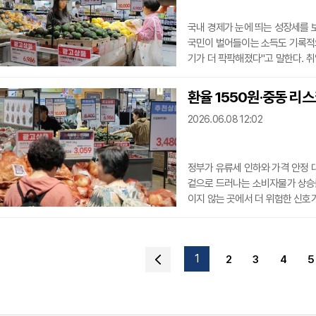
국내 경제가 눈에 띄는 성장세를 보
국민이 벌어들이는 소득도 기록적으
기가 더 팍팍해졌다"고 말한다. 
히려 더 힘들어지고 있기 때문이다.
표현할 수 있다.■ 경제성장률 5
환율 1550원·중동 리
해 1분기 명목 GDP 성장률은 전 
2026.06.08 12:02
준이다. 실질
정부가 유류세 인하와 가격 안정 
겉으로 드러나는 소비자물가 상승률
이지 않는 곳에서 더 위험한 신호
올해 소비자물가 상승률 전망치는
에 있다.단순히 유가나 농산물 가
되고 있다는 판단이 반영됐다는 분
1
2
3
4
5
소비자물가