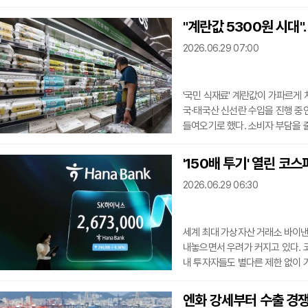
지, 전 세계 규제 당국이 빅테크
후퇴시키는 모양새다.■ 캘리포니아
"계란값 5300원 시대"
가 추진 중인 강력한 반독점 규제 
2026.06.29 07:00
밀려
'국민 식재료' 계란값이 가파르게 
국·태국산 신선란 수입을 진행 중인
들여오기로 했다. 소비자 부담을 
다는 지적도 나온다.■한 달 새 1
란 10구 평균 소매가격은 5240원
'150배 투기' 열린 코
86원)보다 38.4% 오른 수준이다
2026.06.29 06:30
진을 이어가고 있
세계 최대 가상자산 거래소 바이
내놓으면서 우려가 커지고 있다. 
내 투자자들도 별다른 제한 없이 
되지 않는 수준의 위험성을 갖고 
어렵다는 점이다.바이낸스는 지난 
엔화 강세부터 수출 경쟁