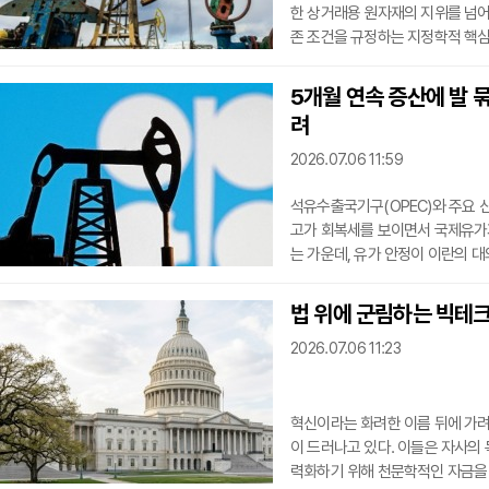
한 상거래용 원자재의 지위를 넘어
존 조건을 규정하는 지정학적 핵심
유가 자본주의 시장의 핵심 원자재
드레이크가 감압식 유정 굴착 기술
5개월 연속 증산에 발 묶
용이 급등하던 고래 기름을 대체하
려
드식 대량
2026.07.06 11:59
석유수출국기구(OPEC)와 주요 
고가 회복세를 보이면서 국제유가가
는 가운데, 유가 안정이 이란의 대
CE선물거래소에서 국제유가 기준인 
64% 하락한 배럴당 71.66달러
법 위에 군림하는 빅테크
월 인도분 역시 0.57% 떨어진 배
2026.07.06 11:23
솟았던 국제유가가 사실상 전쟁
혁신이라는 화려한 이름 뒤에 가려
이 드러나고 있다. 이들은 자사의
력화하기 위해 천문학적인 자금을 