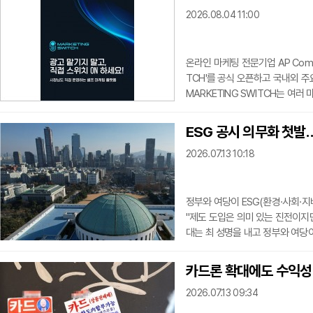
2026.08.04 11:00
온라인 마케팅 전문기업 AP Comp
TCH'를 공식 오픈하고 국내외 
MARKETING SWITCH는 여
위해 구축된 플랫폼이다. 구글 마케
핑 등 국내외 주요 플랫폼의 마케
ESG 공시 의무화 첫발
마케팅 시장은 서비스가 세분화되
2026.07.13 10:18
용 체계가 달라 효율적인 마
정부와 여당이 ESG(환경·사회·
"제도 도입은 의미 있는 진전이지
대는 최 성명을 내고 정부와 여당이
와 법정공시 도입은 긍정적이지만,
보호를 강화하기에는 미흡하다"고 
카드론 확대에도 수익성
onment), 노동과 인권 등 사회
2026.07.13 09:34
ernance)를 투자