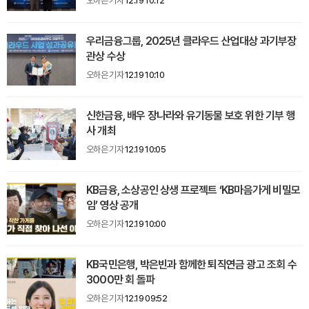
오하은 기자
12.19 10:12
우리금융그룹, 2025년 클라우드 산업대상 과기부장
관상 수상
오하은 기자
12.19 10:10
신한금융, 배우 장나라와 유기동물 보호 위한 기부 행
사 개최
오하은 기자
12.19 10:05
KB금융, 소상공인 상생 프로젝트 ‘KB마음가게 비밀모
임’ 영상 공개
오하은 기자
12.19 10:00
KB국민은행, 박은빈과 함께한 퇴직연금 광고 조회 수
3000만 회 돌파
오하은 기자
12.19 09:52