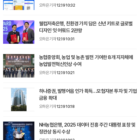
오하은 기자
12.19 10:32
웰컴저축은행, 친환경 가치 담은 신년 키트로 글로벌
디자인 잇 어워드 2관왕
오하은 기자
12.19 10:31
농협중앙회, 농업 및 농촌 발전 기여한 8개 지자체에
농업발전혁신인상 수여
오하은 기자
12.19 10:21
하나증권, 발행어음 인가 획득…모험자본 투자 및 기업
금융 확대
오하은 기자
12.19 10:18
NH농협은행, 2025 데이터 진흥 주간 대통령 표창 및
장관상 동시 수상