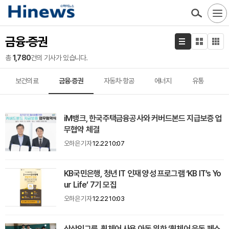
금융·증권
총
1,780
건의 기사가 있습니다.
보건의료
금융·증권
자동차·항공
에너지
유통
iM뱅크, 한국주택금융공사와 커버드본드 지급보증 업
무협약 체결
오하은 기자
12.22 10:07
KB국민은행, 청년 IT 인재 양성 프로그램 ‘KB IT’s Yo
ur Life’ 7기 모집
오하은 기자
12.22 10:03
상상인그룹, 휠체어 사용 아동 위한 ‘휠체어 운동 페스