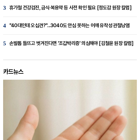
3
휴가철 건강검진, 금식·복용약 등 사전 확인 필요 [정도감 원장 칼럼]
4
"40대인데 오십견?"...3040도 안심 못하는 어깨 유착성 관절낭염
5
손발톱 들뜨고 벗겨진다면 '조갑박리증' 의심해야 [김철윤 원장 칼럼]
카드뉴스