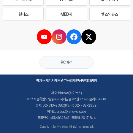
웰니스
MEDI·K
헬스인뉴스
PC버전
매체소개
기사제보
광고문의
개인정보처리방침
제호: hinews(하이뉴스)
주소: 서울특별시 영등포구 국제금융로2길 17 시티플라자 421호
전화: 02-313-2382(편집국: 02-782-2382)
이메일: press@hinews.co.kr
등록번호: 서울,아04641 | 등록일: 2017. 8. 4
Copyright by Hinews. All rights reserved.