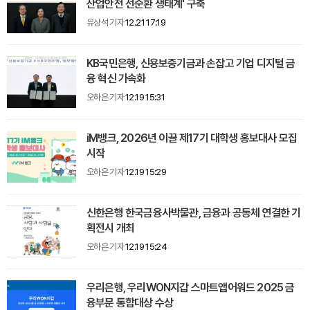
산업안전 선순환 생태계' 구축
유상석 기자
12.21 17:19
KB국민은행, 신용보증기금과 손잡고 기업 디지털 금
융 혁신 가속화
오하은 기자
12.19 15:31
iM뱅크, 2026년 이끌 제17기 대학생 홍보대사 모집
시작
오하은 기자
12.19 15:29
신한은행 한국금융사박물관, 금융과 공동체 연결한 기
획전시 개최
오하은 기자
12.19 15:24
우리은행, 우리WON지갑 스마트앱어워드 2025 금
융부문 통합대상 수상