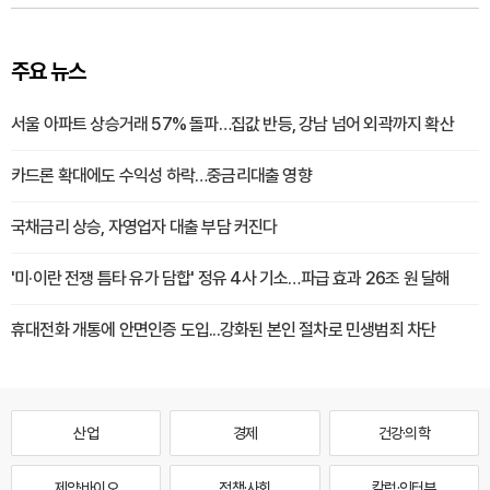
주요 뉴스
서울 아파트 상승거래 57% 돌파…집값 반등, 강남 넘어 외곽까지 확산
카드론 확대에도 수익성 하락…중금리대출 영향
국채금리 상승, 자영업자 대출 부담 커진다
'미·이란 전쟁 틈타 유가 담합' 정유 4사 기소…파급 효과 26조 원 달해
휴대전화 개통에 안면인증 도입...강화된 본인 절차로 민생범죄 차단
산업
경제
건강·의학
제약·바이오
정책·사회
칼럼·인터뷰