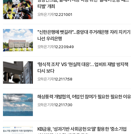
티벌’ 개최
오하은 기자
12.22 10:01
"신한은행에 뺏길라"...중앙대 주거래은행 자리 지키기
나선 우리은행
오하은 기자
12.22 09:49
‘형식적 조치’ VS ‘현실적 대응’… 업비트 재발 방지책
다시 보다
오하은 기자
12.21 17:58
해상풍력 개발협의, 어업인 참여가 필요한 필요한 이유
오하은 기자
12.21 17:30
KB금융, '성과기반 사회공헌 모델' 활용한 '중소기업