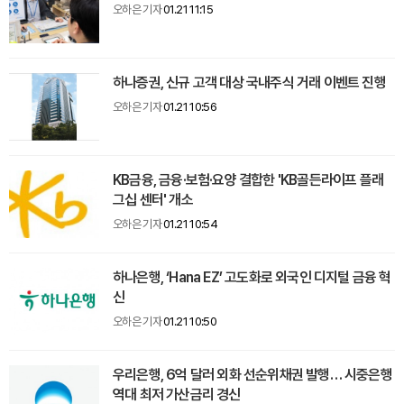
오하은 기자
01.21 11:15
하나증권, 신규 고객 대상 국내주식 거래 이벤트 진행
오하은 기자
01.21 10:56
KB금융, 금융·보험·요양 결합한 'KB골든라이프 플래
그십 센터' 개소
오하은 기자
01.21 10:54
하나은행, ‘Hana EZ’ 고도화로 외국인 디지털 금융 혁
신
오하은 기자
01.21 10:50
우리은행, 6억 달러 외화 선순위채권 발행… 시중은행
역대 최저 가산금리 경신