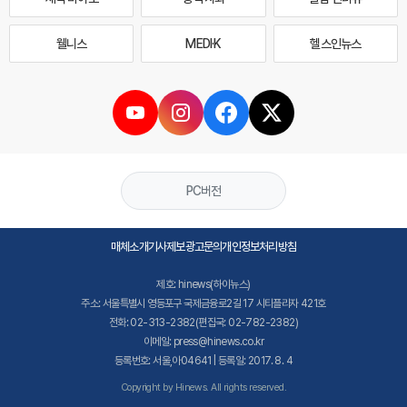
웰니스
MEDI·K
헬스인뉴스
PC버전
매체소개
기사제보
광고문의
개인정보처리방침
제호: hinews(하이뉴스)
주소: 서울특별시 영등포구 국제금융로2길 17 시티플라자 421호
전화: 02-313-2382(편집국: 02-782-2382)
이메일: press@hinews.co.kr
등록번호: 서울,아04641 | 등록일: 2017. 8. 4
Copyright by Hinews. All rights reserved.