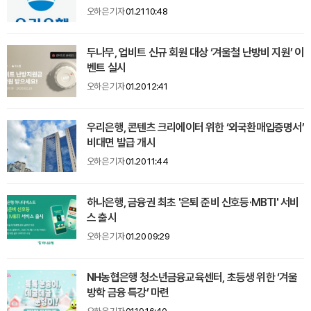
오하은 기자
01.21 10:48
두나무, 업비트 신규 회원 대상 ‘겨울철 난방비 지원’ 이
벤트 실시
오하은 기자
01.20 12:41
우리은행, 콘텐츠 크리에이터 위한 ‘외국환매입증명서’
비대면 발급 개시
오하은 기자
01.20 11:44
하나은행, 금융권 최초 '은퇴 준비 신호등·MBTI' 서비
스 출시
오하은 기자
01.20 09:29
NH농협은행 청소년금융교육센터, 초등생 위한 ‘겨울
방학 금융 특강’ 마련