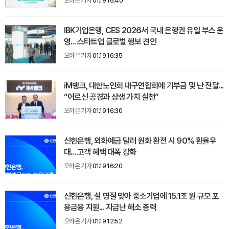
오하은 기자
01.19 16:40
IBK기업은행, CES 2026서 국내 은행권 유일 부스 운
영... 스타트업 글로벌 행보 견인
오하은 기자
01.19 16:35
iM뱅크, 대한노인회 대구연합회에 기부금 및 난 전달...
“어르신 공경과 상생 가치 실천”
오하은 기자
01.19 16:30
신한은행, 외화예금 달러 원화 환전 시 90% 환율우
대... 고객 혜택 대폭 강화
오하은 기자
01.19 16:20
신한은행, 설 명절 맞아 중소기업에 15.1조 원 규모 포
용금융 지원... 자금난 해소 총력
오하은 기자
01.19 12:52