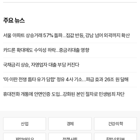
주요 뉴스
서울 아파트 상승거래 57% 돌파…집값 반등, 강남 넘어 외곽까지 확산
카드론 확대에도 수익성 하락…중금리대출 영향
국채금리 상승, 자영업자 대출 부담 커진다
'미·이란 전쟁 틈타 유가 담합' 정유 4사 기소…파급 효과 26조 원 달해
휴대전화 개통에 안면인증 도입...강화된 본인 절차로 민생범죄 차단
산업
경제
건강·의학
제약·바이오
정책·사회
칼럼·인터뷰