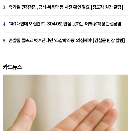
3
휴가철 건강검진, 금식·복용약 등 사전 확인 필요 [정도감 원장 칼럼]
4
"40대인데 오십견?"...3040도 안심 못하는 어깨 유착성 관절낭염
5
손발톱 들뜨고 벗겨진다면 '조갑박리증' 의심해야 [김철윤 원장 칼럼]
카드뉴스