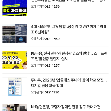
오하은 기자
01.21 15:59
4대 시중은행 LTV 담합...공정위 "2년간 이자수익 6
조 8천억원"
오하은 기자
01.21 15:59
KB금융, 전시 관람과 한정판 굿즈의 만남… '스타프렌
즈 찐팬 인증 챌린지' 실시
오하은 기자
01.21 15:57
두나무, 2026년 ‘업클래스 주니어’ 참여 학교 모집…
디지털 금융 교육 확대
오하은 기자
01.21 11:30
NH농협은행, 고령자·장애인 전용 창구 확대 개편