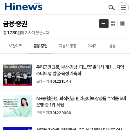
금융·증권
총
1,780
건의 기사가 있습니다.
보건의료
금융·증권
자동차·항공
에너지
유통
우리금융그룹, 부산·경남 '디노랩' 발대식 개최... 지역
스타트업 발굴·육성 가속화
오하은 기자
01.22 15:44
NH농협은행, 퇴직연금 원리금비보장상품 수익률 5대
은행 중 1위 석권
오하은 기자
01.22 09:36
신한투자증권, 퇴직연금 'DC 신규 웰컴 이벤트' 실시