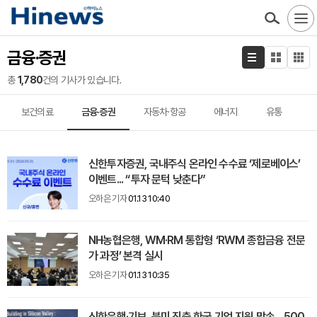
금융·증권
총
1,780
건의 기사가 있습니다.
보건의료
금융·증권
자동차·항공
에너지
유통
신한투자증권, 국내주식 온라인 수수료 ‘제로베이스’
이벤트... “투자 문턱 낮춘다”
오하은 기자
01.13 10:40
NH농협은행, WM·RM 통합형 ‘RWM 종합금융 전문
가 과정’ 본격 실시
오하은 기자
01.13 10:35
신한은행·기보, 북미 진출 한국 기업 지원 맞손... 500