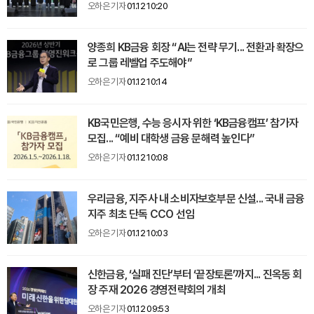
오하은 기자
01.12 10:20
양종희 KB금융 회장 “AI는 전략 무기... 전환과 확장으
로 그룹 레벨업 주도해야”
오하은 기자
01.12 10:14
KB국민은행, 수능 응시자 위한 ‘KB금융캠프’ 참가자
모집... “예비 대학생 금융 문해력 높인다”
오하은 기자
01.12 10:08
우리금융, 지주사 내 소비자보호부문 신설... 국내 금융
지주 최초 단독 CCO 선임
오하은 기자
01.12 10:03
신한금융, ‘실패 진단’부터 ‘끝장토론’까지... 진옥동 회
장 주재 2026 경영전략회의 개최
오하은 기자
01.12 09:53