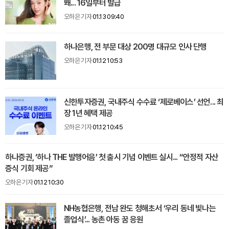
봬... 16일부터 발급
오하은 기자
01.13 09:40
하나은행, 전 부문 대상 200명 대규모 인사 단행
오하은 기자
01.12 10:53
신한투자증권, 국내주식 수수료 ‘제로베이스’ 선언... 최
장 1년 혜택 제공
오하은 기자
01.12 10:45
하나증권, ‘하나 THE 발행어음’ 첫 출시 기념 이벤트 실시... “안정적 자산
증식 기회 제공”
오하은 기자
01.12 10:30
NH농협은행, 전남 완도 청해초서 ‘우리 동네 빛나는
졸업식’... 농촌 아동 꿈 응원