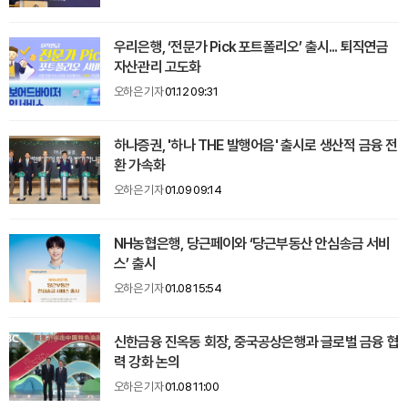
우리은행, ‘전문가 Pick 포트폴리오’ 출시... 퇴직연금
자산관리 고도화
오하은 기자
01.12 09:31
하나증권, '하나 THE 발행어음' 출시로 생산적 금융 전
환 가속화
오하은 기자
01.09 09:14
NH농협은행, 당근페이와 ‘당근부동산 안심송금 서비
스’ 출시
오하은 기자
01.08 15:54
신한금융 진옥동 회장, 중국공상은행과 글로벌 금융 협
력 강화 논의
오하은 기자
01.08 11:00