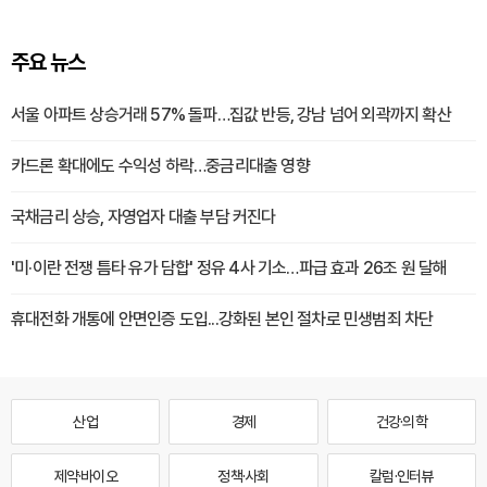
주요 뉴스
서울 아파트 상승거래 57% 돌파…집값 반등, 강남 넘어 외곽까지 확산
카드론 확대에도 수익성 하락…중금리대출 영향
국채금리 상승, 자영업자 대출 부담 커진다
'미·이란 전쟁 틈타 유가 담합' 정유 4사 기소…파급 효과 26조 원 달해
휴대전화 개통에 안면인증 도입...강화된 본인 절차로 민생범죄 차단
산업
경제
건강·의학
제약·바이오
정책·사회
칼럼·인터뷰