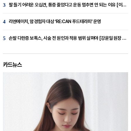
3
팔 들기 어려운 오십견, 통증 줄었다고 운동 멈추면 안 되는 이유 [이병욱 원장 칼럼]
4
리엔에이치, 암경험자 대상 ‘RE:CAN 푸드테라피’ 운영
5
손발 다한증 보톡스, 시술 전 원인과 적용 범위 살펴야 [강윤일 원장 칼럼]
카드뉴스