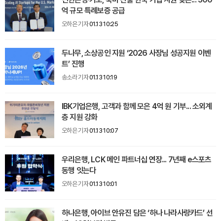
억 규모 특례보증 공급
오하은 기자
01.13 10:25
두나무, 소상공인 지원 ‘2026 사장님 성공지원 이벤
트’ 진행
송소라 기자
01.13 10:19
IBK기업은행, 고객과 함께 모은 4억 원 기부... 소외계
층 지원 강화
오하은 기자
01.13 10:07
우리은행, LCK 메인 파트너십 연장... 7년째 e스포츠
동행 잇는다
오하은 기자
01.13 10:01
하나은행, 아이브 안유진 담은 ‘하나 나라사랑카드’ 선