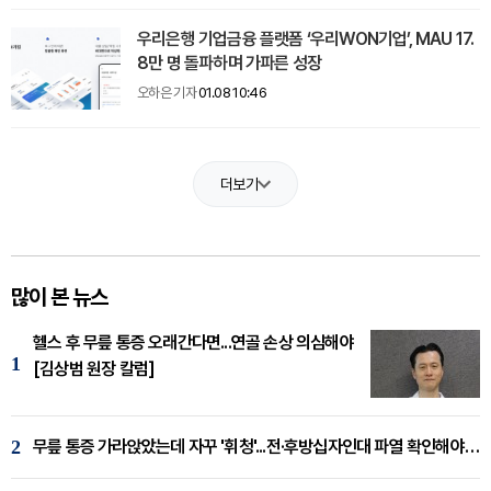
우리은행 기업금융 플랫폼 ‘우리WON기업’, MAU 17.
8만 명 돌파하며 가파른 성장
오하은 기자
01.08 10:46
더보기
많이 본 뉴스
헬스 후 무릎 통증 오래간다면...연골 손상 의심해야
1
[김상범 원장 칼럼]
2
무릎 통증 가라앉았는데 자꾸 '휘청'...전·후방십자인대 파열 확인해야 [곽우경 원장 칼럼]