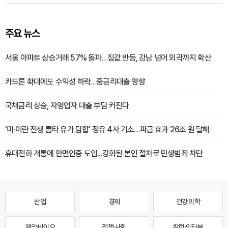
주요 뉴스
서울 아파트 상승거래 57% 돌파…집값 반등, 강남 넘어 외곽까지 확산
카드론 확대에도 수익성 하락…중금리대출 영향
국채금리 상승, 자영업자 대출 부담 커진다
'미·이란 전쟁 틈타 유가 담합' 정유 4사 기소…파급 효과 26조 원 달해
휴대전화 개통에 안면인증 도입...강화된 본인 절차로 민생범죄 차단
산업
경제
건강·의학
제약·바이오
정책·사회
칼럼·인터뷰