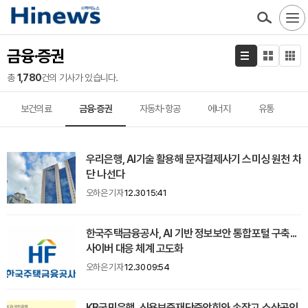
금융·증권
총
1,780
건의 기사가 있습니다.
보건의료
금융·증권
자동차·항공
에너지
유통
우리은행, AI기술 활용해 문자결제사기 스미싱 원천 차
단 나선다
오하은 기자
12.30 15:41
한국주택금융공사, AI 기반 정보보안 통합포털 구축...
사이버 대응 체계 고도화
오하은 기자
12.30 09:54
KB국민은행, 신용보증재단중앙회와 손잡고 소상공인