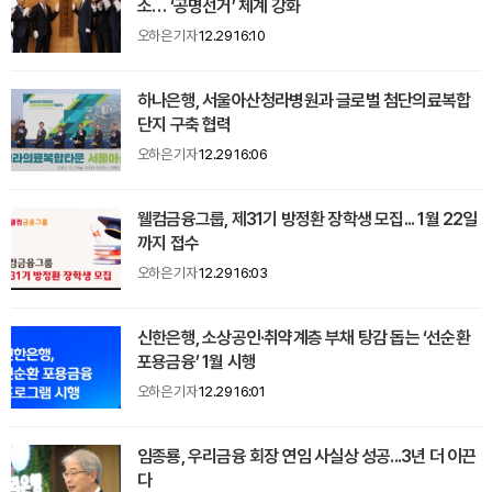
소… ‘공명선거’ 체계 강화
오하은 기자
12.29 16:10
하나은행, 서울아산청라병원과 글로벌 첨단의료복합
단지 구축 협력
오하은 기자
12.29 16:06
웰컴금융그룹, 제31기 방정환 장학생 모집... 1월 22일
까지 접수
오하은 기자
12.29 16:03
신한은행, 소상공인·취약계층 부채 탕감 돕는 ‘선순환
포용금융’ 1월 시행
오하은 기자
12.29 16:01
임종룡, 우리금융 회장 연임 사실상 성공...3년 더 이끈
다