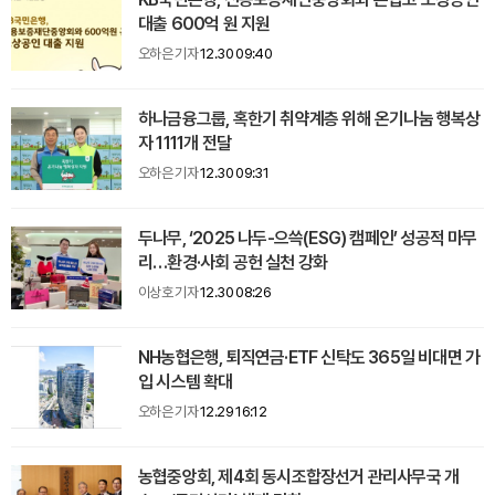
대출 600억 원 지원
오하은 기자
12.30 09:40
하나금융그룹, 혹한기 취약계층 위해 온기나눔 행복상
자 1111개 전달
오하은 기자
12.30 09:31
두나무, ‘2025 나두-으쓱(ESG) 캠페인’ 성공적 마무
리…환경·사회 공헌 실천 강화
이상호 기자
12.30 08:26
NH농협은행, 퇴직연금·ETF 신탁도 365일 비대면 가
입 시스템 확대
오하은 기자
12.29 16:12
농협중앙회, 제4회 동시조합장선거 관리사무국 개