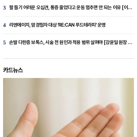
3
팔 들기 어려운 오십견, 통증 줄었다고 운동 멈추면 안 되는 이유 [이병욱 원장 칼럼]
4
리엔에이치, 암경험자 대상 ‘RE:CAN 푸드테라피’ 운영
5
손발 다한증 보톡스, 시술 전 원인과 적용 범위 살펴야 [강윤일 원장 칼럼]
카드뉴스