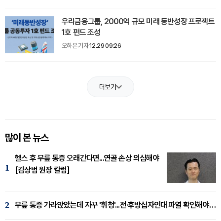
우리금융그룹, 2000억 규모 미래 동반성장 프로젝트
1호 펀드 조성
오하은 기자
12.29 09:26
더보기
많이 본 뉴스
헬스 후 무릎 통증 오래간다면...연골 손상 의심해야
1
[김상범 원장 칼럼]
2
무릎 통증 가라앉았는데 자꾸 '휘청'...전·후방십자인대 파열 확인해야 [곽우경 원장 칼럼]