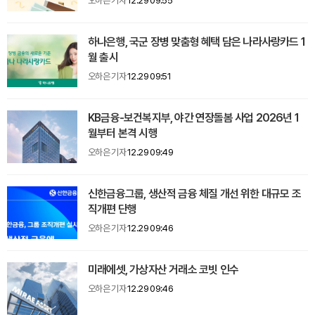
오하은 기자
12.29 09:55
하나은행, 국군 장병 맞춤형 혜택 담은 나라사랑카드 1
월 출시
오하은 기자
12.29 09:51
KB금융-보건복지부, 야간 연장돌봄 사업 2026년 1
월부터 본격 시행
오하은 기자
12.29 09:49
신한금융그룹, 생산적 금융 체질 개선 위한 대규모 조
직개편 단행
오하은 기자
12.29 09:46
미래에셋, 가상자산 거래소 코빗 인수
오하은 기자
12.29 09:46