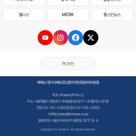
웰니스
MEDI·K
헬스인뉴스
PC버전
매체소개
기사제보
광고문의
개인정보처리방침
제호: hinews(하이뉴스)
주소: 서울특별시 영등포구 국제금융로2길 17 시티플라자 421호
전화: 02-313-2382(편집국: 02-782-2382)
이메일: press@hinews.co.kr
등록번호: 서울,아04641 | 등록일: 2017. 8. 4
Copyright by Hinews. All rights reserved.