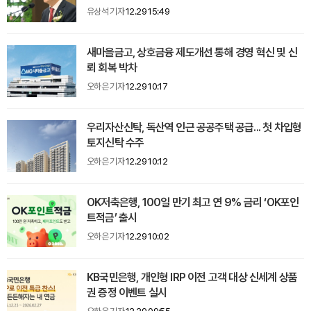
유상석 기자
12.29 15:49
새마을금고, 상호금융 제도개선 통해 경영 혁신 및 신
뢰 회복 박차
오하은 기자
12.29 10:17
우리자산신탁, 독산역 인근 공공주택 공급... 첫 차입형
토지신탁 수주
오하은 기자
12.29 10:12
OK저축은행, 100일 만기 최고 연 9% 금리 ‘OK포인
트적금’ 출시
오하은 기자
12.29 10:02
KB국민은행, 개인형 IRP 이전 고객 대상 신세계 상품
권 증정 이벤트 실시