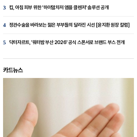
3
킵, 아침 피부 위한 '하이알차저 앰플 클렌저' 솔루션 공개
4
정관수술을 바라보는 젊은 부부들의 달라진 시선 [윤지환 원장 칼럼]
5
닥터자르트, '워터밤 부산 2026' 공식 스폰서로 브랜드 부스 전개
카드뉴스