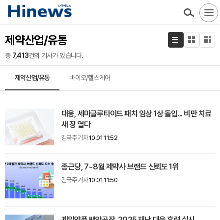
제약산업/유통
총
7,413
건의 기사가 있습니다.
제약산업/유통
바이오/헬스케어
대웅, 세마글루타이드 패치 임상 1상 돌입... 비만 치료
새 장 열다
김국주 기자
10.01 11:52
종근당, 7~8월 제약사 브랜드 신뢰도 1위
김국주 기자
10.01 11:50
제일약품 백암공장, 2025 재난 대응 훈련 실시