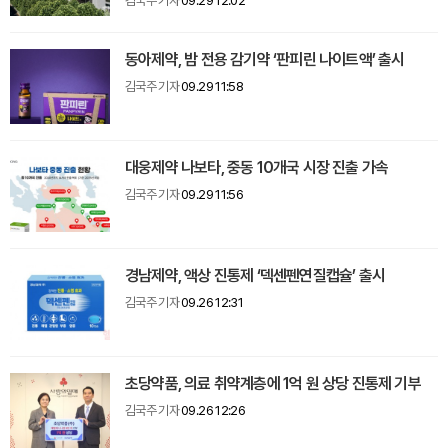
김국주 기자
09.29 12:02
동아제약, 밤 전용 감기약 ‘판피린 나이트액’ 출시
김국주 기자
09.29 11:58
대웅제약 나보타, 중동 10개국 시장 진출 가속
김국주 기자
09.29 11:56
경남제약, 액상 진통제 ‘덱센펜연질캡슐’ 출시
김국주 기자
09.26 12:31
초당약품, 의료 취약계층에 1억 원 상당 진통제 기부
김국주 기자
09.26 12:26