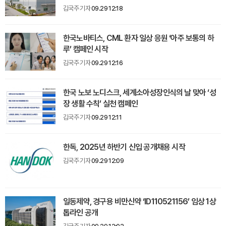
김국주 기자
09.29 12:18
한국노바티스, CML 환자 일상 응원 ‘아주 보통의 하
루’ 캠페인 시작
김국주 기자
09.29 12:16
한국 노보 노디스크, 세계소아성장인식의 날 맞아 ‘성
장 생활 수칙’ 실천 캠페인
김국주 기자
09.29 12:11
한독, 2025년 하반기 신입 공개채용 시작
김국주 기자
09.29 12:09
일동제약, 경구용 비만신약 ‘ID110521156’ 임상 1상
톱라인 공개