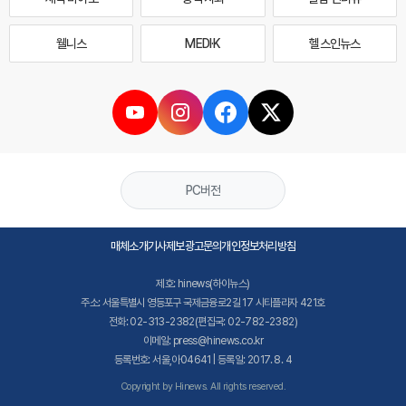
웰니스
MEDI·K
헬스인뉴스
PC버전
매체소개
기사제보
광고문의
개인정보처리방침
제호: hinews(하이뉴스)
주소: 서울특별시 영등포구 국제금융로2길 17 시티플라자 421호
전화: 02-313-2382(편집국: 02-782-2382)
이메일: press@hinews.co.kr
등록번호: 서울,아04641 | 등록일: 2017. 8. 4
Copyright by Hinews. All rights reserved.