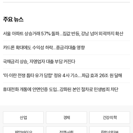
주요 뉴스
서울 아파트 상승거래 57% 돌파…집값 반등, 강남 넘어 외곽까지 확산
카드론 확대에도 수익성 하락…중금리대출 영향
국채금리 상승, 자영업자 대출 부담 커진다
'미·이란 전쟁 틈타 유가 담합' 정유 4사 기소…파급 효과 26조 원 달해
휴대전화 개통에 안면인증 도입...강화된 본인 절차로 민생범죄 차단
산업
경제
건강·의학
제약·바이오
정책·사회
칼럼·인터뷰