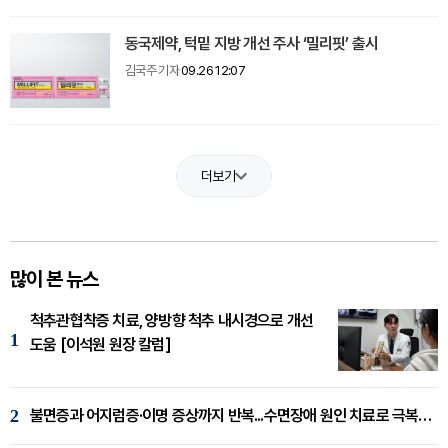
동국제약, 턱밑 지방 개선 주사 ‘밀리핏’ 출시
김국주 기자
09.26 12:07
더보기
많이 본 뉴스
척추관협착증 치료, 양방향 척추 내시경으로 개선
1
도움 [이석원 원장 칼럼]
2
불면증과 어지럼증·이명 증상까지 반복...수면장애 원인 치료로 극복해야