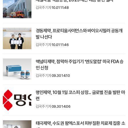
김국주 기자
10.01 11:48
경동제약, 프로티움사이언스와 바이오시밀러 공동개
발 나선다
김국주 기자
10.01 11:46
맥널티제약, 점막하 주입기기 ‘엔도알컴’ 미국 FDA 승
인 신청
김국주 기자
09.30 14:10
명인제약, 10월 1일 코스피 상장... 글로벌 진출 발판 마
련
김국주 기자
09.30 14:06
태극제약, 수도권 팜엑스포서 피부질환 치료제 집중 소