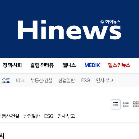
정책·사회
칼럼·인터뷰
웰니스
MEDIK
헬스인뉴스
유통
테크
부동산·건설
산업일반
ESG
인사·부고
부동산·건설
산업일반
ESG
인사·부고
출시