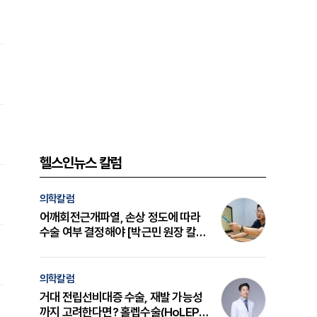
헬스인뉴스 칼럼
의학칼럼
어깨회전근개파열, 손상 정도에 따라
수술 여부 결정해야 [박근민 원장 칼
럼]
의학칼럼
거대 전립선비대증 수술, 재발 가능성
까지 고려한다면? 홀렙수술(HoLEP)