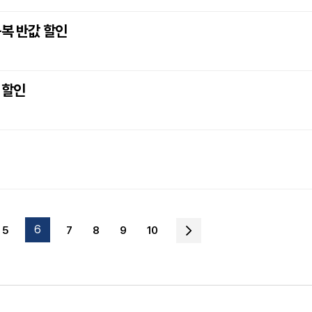
동복 반값 할인
 할인
6
5
7
8
9
10