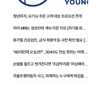
청년피자, 요기요 주문 고객 대상 프로모션 전개
허리 MRI는 정상인데 계속 아픈 이유 [차기용 원장 칼럼]
휴가철 건강검진, 금식·복용약 등 사전 확인 필요 [정도감 원장 칼럼]
"40대인데 오십견?"...3040도 안심 못하는 어깨 유착성 관절낭염
손발톱 들뜨고 벗겨진다면 '조갑박리증' 의심해야 [김철윤 원장 칼럼]
자율주행자동차 사고, 피해자는 누구에게 책임을 물을 수 있을까