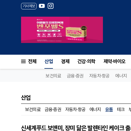
기사제보
전체
산업
경제
건강·의학
제약·바이오
보건의료
금융·증권
자동차·항공
에너지
산업
보건의료
금융·증권
자동차·항공
에너지
유통
테크
신세계푸드 보앤미, 장미 닮은 발렌타인 케이크 