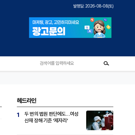
발행일: 2026-08-08(토)
헤드라인
두 번의 법원 판단에도…여성
1
산재 장해 기준 ‘제자리’