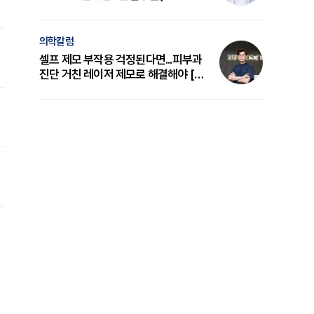
의 원리와 선택 기준 [길건 원장 칼럼]
의학칼럼
셀프 제모 부작용 걱정된다면...피부과
진단 거친 레이저 제모로 해결해야 [변
준석 원장 칼럼]