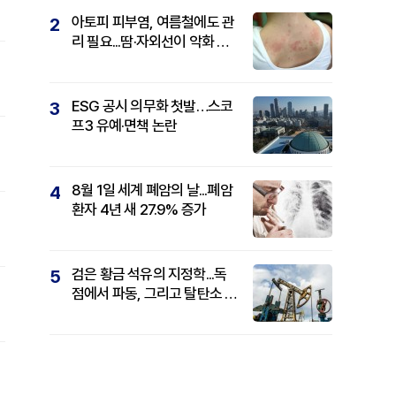
아토피 피부염, 여름철에도 관
2
리 필요...땀·자외선이 악화 요
인
ESG 공시 의무화 첫발…스코
3
프3 유예·면책 논란
8월 1일 세계 폐암의 날...폐암
4
환자 4년 새 27.9% 증가
검은 황금 석유의 지정학...독
5
점에서 파동, 그리고 탈탄소 패
권까지